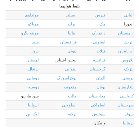
بلیط هواپیما
آلبانی
قبرس
ایسلند
مولداوی
آندورا
چک
ایرلند
موناکو
ارمنستان
دانمارک
ایتالیا
مونته نگرو
اتریش
استونی
قزاقستان
هلند
آذربایجان
فنلاند
لتونی
نروژ
بلاروس
فرانسه
لیختن اشتاین
لهستان
بلژیک
گرجستان
لیتوانی
پرتغال
بوسنی
آلمان
لوکزامبورگ
رومانی
بلغارستان
یونان
مقدونیه
روسیه
کرواسی
مجارستان
مالت
سن مارینو
صربستان
اسلواکی
اسلوونی
اسپانیا
سوئد
سوئیس
ترکیه
اوکراین
بریتانیا
واتیکان