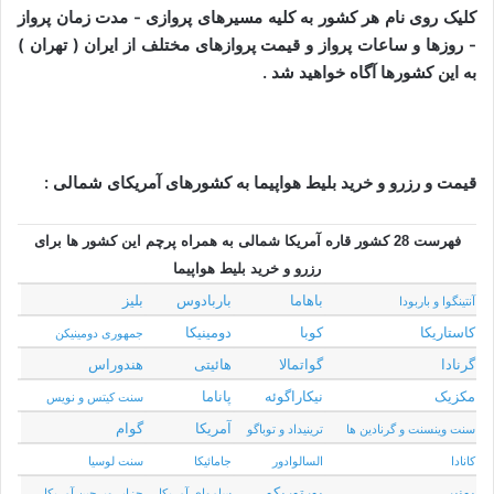
کلیک روی نام هر کشور به کلیه مسیرهای پروازی - مدت زمان پرواز
- روزها و ساعات پرواز و قیمت پروازهای مختلف از ایران ( تهران )
به این کشورها آگاه خواهید شد .
قیمت و رزرو و خرید بلیط هواپیما به کشورهای آمریکای شمالی :
فهرست 28 کشور قاره آمریکا شمالی به همراه پرچم این کشور ها برای
رزرو و خرید بلیط هواپیما
باهاما
باربادوس
بلیز
آنتینگوا و باربودا
کاستاریکا
کوبا
دومینیکا
جمهوری دومینیکن
گرنادا
گواتمالا
هائیتی
هندوراس
مکزیک
نیکاراگوئه
پاناما
سنت کیتس و نویس
آمریکا
گوام
سنت وینسنت و گرنادین ها
ترینیداد و توباگو
کانادا
السالوادور
جامائیکا
سنت لوسیا
یونیر
پورتوریکو
ساموای آمریکا
جزایر ویرجین آمریکا