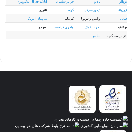
تووالو
پالائو
جزایر سلیمان
ایالات فدرال میکرونزی
نیوزیلند
تیمور شرقی
گوام
نائورو
فیجی
والیس و فوتونا
کیریباتی
ساومای آمریکا
توکلائو
جزایر کوک
پلینزی فرانسه
نیووی
جزایر پیت کرن
ساموآ