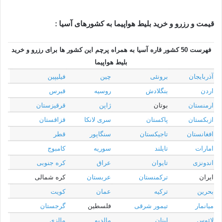
قیمت و رزرو و خرید بلیط هواپیما به کشورهای آسیا :
فهرست 50 کشور قاره آسیا به همراه پرچم این کشور ها برای رزرو و خرید
بلیط هواپیما
آذربایجان
برونئی
چین
فیلیپین
اردن
بنگلادش
روسیه
قبرس
ارمنستان
بوتان
ژاپن
قرقیزستان
ازبکستان
پاکستان
سری لانکا
قزاقستان
افغانستان
تاجیکستان
سنگاپور
قطر
امارات
تایلند
سوریه
کامبوج
اندونزی
تایوان
عراق
کره جنوبی
ایران
ترکمنستان
عربستان
کره شمالی
بحرین
ترکیه
عمان
کویت
میانمار
تیمور شرقی
فلسطین
گرجستان
لائوس
لبنان
مالدیو
مالزی