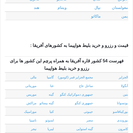
مغولستان
نپال
ویتنام
هند
یمن
ماکائو
قیمت و رزرو و خرید بلیط هواپیما به کشورهای آفریقا :
فهرست 54 کشور قاره آفریقا به همراه پرچم این کشور ها برای
رزرو و خرید بلیط هواپیما
الجزایر
مجمع الجزایر قمر (کومور)
گامبیا
مالی
آنگولا
ساحل عاج
غنا
موریتانی
بنین
جمهوری دموکراتیک کنگو
گینه
موریس
بوتسوانا
جمهوری کنگو
گینه بیسائو
مراکش
بورکینافاسو
جیبوتی
کنیا
موزامبیک
بوروندی
مصر
لسوتو
نامیبیا
کامرون
گینه استوایی
لیبریا
نیجر