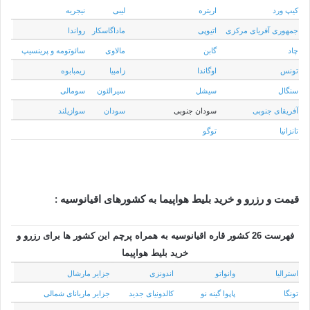
کیپ ورد
اریتره
لیبی
نیجریه
جمهوری آفریای مرکزی
اتیوپی
ماداگاسکار
رواندا
چاد
گابن
مالاوی
سائوتومه و پرینسیپ
تونس
اوگاندا
زامبیا
زیمبابوه
سنگال
سیشل
سیرالئون
سومالی
آفریقای جنوبی
سودان جنوبی
سودان
سوازیلند
تانزانیا
توگو
قیمت و رزرو و خرید بلیط هواپیما به کشورهای اقیانوسیه :
فهرست 26 کشور قاره اقیانوسیه به همراه پرچم این کشور ها برای رزرو و
خرید بلیط هواپیما
استرالیا
وانواتو
اندونزی
جزایر مارشال
تونگا
پاپوا گینه نو
کالدونیای جدید
جزایر ماریانای شمالی