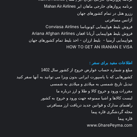
برنامه پروازهای خارجی ماهان ایر Mahan Air Airlines
رزرو هتل در تمام کشورهای جهان
آژانس مسافرتی
فروش بلیط هواپیمایی کونویاسا Conviasa Airlines
فروش بلیط هواپیمایی آریانا افغان Ariana Afghan Airlines
هواپیمایی آرمنیا
-
بلیط ارزان
-
اخذ بلیط تمام کشورهای جهان
HOW TO GET AN IRANIAN E VISA
اطلاعات مفید برای سفر :
مبلغ و شماره حساب عوارض خروج از کشور سال 1
402
کشورهایی که با پاسپورت ایرانی بدون ویزا می توانید به آنها سفر کنید
تبدیل تاریخ شمسی به میلادی و میلادی به شمسی
مقررات ورود و خروج کالا و طلا و ارز
درباره ما
لیست کالاها و اشیا ممنوعه جهت ورود و خروج به کشور
راهنمای مدارک و قوانین جدید دریافت ارز مسافرتی
مجله گردشگری قاره پیما
قاره پیما
www.GharePeyma.com