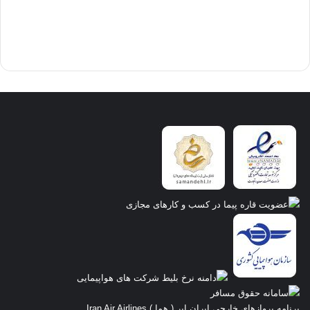
برنامه پروازهای خارجی ایران ایر ( هما ) Iran Air Airlines