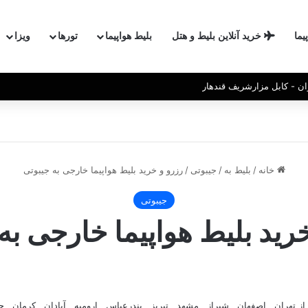
یما
خرید آنلاین بلیط و هتل
بلیط هواپیما
تورها
ویزا
ان - کابل مزارشریف قندهار
خانه
/
بلیط به
/
جیبوتی
/
رزرو و خرید بلیط هواپیما خارجی به جیبوتی
جیبوتی
رید بلیط هواپیما خارجی به
از تهران , اصفهان , شیراز , مشهد , تبریز , بندرعباس , ارومیه , آبادان , کرمان ,