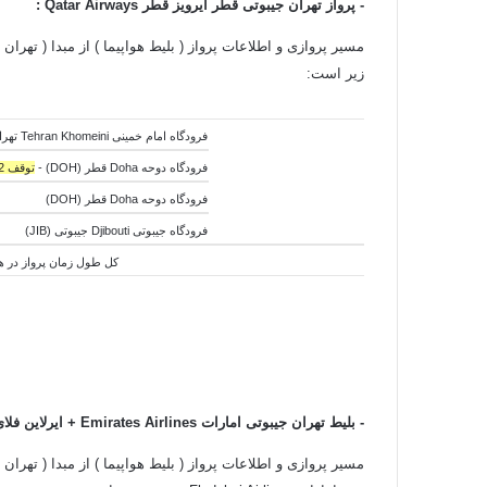
-
پرواز تهران جیبوتی قطر ایرویز قطر Qatar Airways
:
زیر است:
فرودگاه امام خمینی Tehran Khomeini تهران ایران (IKA)
فرودگاه دوحه Doha قطر (DOH) -
توقف 12 ساعته
فرودگاه دوحه Doha قطر (DOH)
فرودگاه جیبوتی Djibouti جیبوتی (JIB)
کل
طول
زمان پرواز در هوا:4 ساعت و 50 دقیق
- بلیط تهران جیبوتی امارات
Emirates Airlines + ایرلاین فلای دبی امارات Flydubai Airlines
مسیر پروازی و اطلاعات پرواز ( بلیط هواپیما ) از مبدا ( تهران 