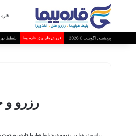
قاره پ
بلیطط تهر
پنج‌شنبه, آگوست 6 2026
فروش های ویژه قاره پیما
رزرو و خ
برای سفر هوایی ,
رزرو و خرید بلیط هواپیما خارجی به جیبوتی