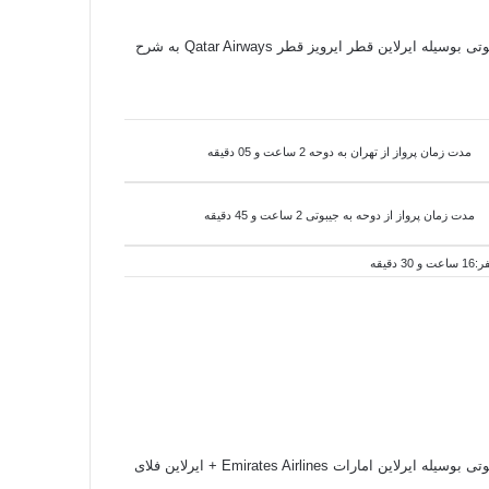
مسیر پروازی و اطلاعات پرواز ( بلیط هواپیما ) از مبدا ( تهران - ایران ) به مقصد ( جیبوتی - جیبوتی ) برای رزرو و خرید بلیط هواپیما خارجی به جیبوتی بوسیله ایرلاین قطر ایرویز قطر Qatar Airways به شرح
مدت زمان پرواز از تهران به دوحه 2 ساعت و 05 دقیقه
مدت زمان پرواز از دوحه به
جیبوتی 2 ساعت و 45 دقیقه
 دقیقه
بوتی بوسیله
ایرلاین امارات Emirates Airlines + ایرلاین فلای