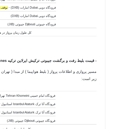
فرودگاه دوبی Dubai امارات (DXB) -
توقف 17 ساعته
فرودگاه دوبی Dubai امارات (DXB)
فرودگاه جیبوتی
Djibouti جیبوتی (
JIB)
کل
طول
زمان پرواز در هوا:6 ساعت و 25 دقیق
- قیمت بلیط رفت و برگشت جیبوتی ترکیش ایرلاین ترکیه
ines
مسیر پروازی و اطلاعات پرواز ( بلیط هواپیما ) از مبدا ( تهران 
زیر است:
فرودگاه امام خمینی Tehran Khomeini تهران ایران (IKA)
فرودگاه آتا ترک Istanbul Ataturk استانبول ترکیه (IST) -
فرودگاه آتا ترک Istanbul Ataturk استانبول ترکیه (IST)
فرودگاه جیبوتی Djibouti جیبوتی (JIB)
کل
طول
زمان پرواز در هوا:8 ساعت و 40 دق