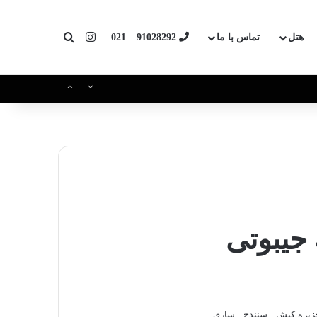
اینستاگرام
جستجو برای
هتل
تماس با ما
91028292 – 021
 جیبوتی
 جزیره کیش , سنندج , ساری ...