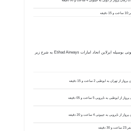
مسیر پروازی و اطلاعات پرواز ( بلیط هواپیما ) از مبدا ( تهران - ایران ) به مقصد ( جیبوتی - جیبوتی ) برای رزرو و خرید بلیط هواپیما خارجی به جیبوتی بوسیله ایرلاین اتحاد امارات Etihad Airways به شرح زیر
ز از تهران به ابوظبی 2 ساعت و 15 دقیقه
پرواز از ابوظبی به
نایروبی
5 ساعت و 05 دقیقه
پرواز از
نایروبی
به
جیبوتی 4 ساعت و 20 دقیقه