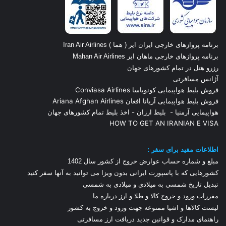
برنامه پروازهای خارجی ایران ایر ( هما ) Iran Air Airlines
برنامه پروازهای خارجی ماهان ایر Mahan Air Airlines
رزرو هتل در تمام کشورهای جهان
آژانس مسافرتی
فروش بلیط هواپیمایی کونویاسا Conviasa Airlines
فروش بلیط هواپیمایی آریانا افغان Ariana Afghan Airlines
هواپیمایی آرمنیا
-
بلیط ارزان
-
اخذ بلیط تمام کشورهای جهان
HOW TO GET AN IRANIAN E VISA
اطلاعات مفید برای سفر :
مبلغ و شماره حساب عوارض خروج از کشور سال 1
402
کشورهایی که با پاسپورت ایرانی بدون ویزا می توانید به آنها سفر کنید
تبدیل تاریخ شمسی به میلادی و میلادی به شمسی
مقررات ورود و خروج کالا و طلا و ارز
درباره ما
لیست کالاها و اشیا ممنوعه جهت ورود و خروج به کشور
راهنمای مدارک و قوانین جدید دریافت ارز مسافرتی