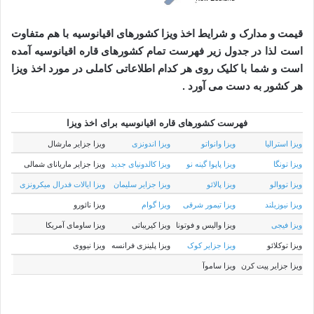
قیمت و مدارک و شرایط اخذ ویزا کشورهای اقیانوسیه با هم متفاوت
است لذا در جدول زیر فهرست تمام کشورهای قاره اقیانوسیه آمده
است و شما با کلیک روی هر کدام اطلاعاتی کاملی در مورد اخذ ویزا
هر کشور به دست می آورد .
فهرست کشورهای قاره اقیانوسیه برای اخذ ویزا
ویزا استرالیا
ویزا وانواتو
ویزا اندونزی
ویزا جزایر مارشال
ویزا تونگا
ویزا پاپوا گینه نو
ویزا کالدونیای جدید
ویزا جزایر ماریانای شمالی
ویزا تووالو
ویزا پالائو
ویزا جزایر سلیمان
ویزا ایالات فدرال میکرونزی
ویزا نیوزیلند
ویزا تیمور شرقی
ویزا گوام
ویزا نائورو
ویزا فیجی
ویزا والیس و فوتونا
ویزا کیریباتی
ویزا ساومای آمریکا
ویزا توکلائو
ویزا جزایر کوک
ویزا پلینزی فرانسه
ویزا نیووی
ویزا جزایر پیت کرن
ویزا ساموآ