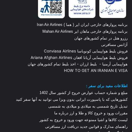
برنامه پروازهای خارجی ایران ایر ( هما ) Iran Air Airlines
برنامه پروازهای خارجی ماهان ایر Mahan Air Airlines
رزرو هتل در تمام کشورهای جهان
آژانس مسافرتی
فروش بلیط هواپیمایی کونویاسا Conviasa Airlines
فروش بلیط هواپیمایی آریانا افغان Ariana Afghan Airlines
هواپیمایی آرمنیا
-
بلیط ارزان
-
اخذ بلیط تمام کشورهای جهان
HOW TO GET AN IRANIAN E VISA
اطلاعات مفید برای سفر :
مبلغ و شماره حساب عوارض خروج از کشور سال 1
402
کشورهایی که با پاسپورت ایرانی بدون ویزا می توانید به آنها سفر کنید
تبدیل تاریخ شمسی به میلادی و میلادی به شمسی
مقررات ورود و خروج کالا و طلا و ارز
درباره ما
لیست کالاها و اشیا ممنوعه جهت ورود و خروج به کشور
راهنمای مدارک و قوانین جدید دریافت ارز مسافرتی