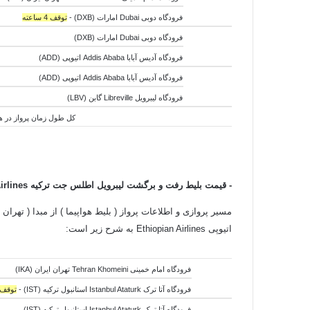
فرودگاه دوبی Dubai امارات (DXB) -
توقف 4 ساعته
فرودگاه دوبی Dubai امارات (DXB)
فرودگاه آدیس آبابا Addis Ababa اتیوپی (ADD)
فرودگاه آدیس آبابا Addis Ababa اتیوپی (ADD)
فرودگاه لیبرویل Libreville گابن (LBV)
کل طول زمان پرواز در هوا:11 ساعت و 25 دقیقه - کل طول زمان جابجایی هواپیما ها:6 ساعت و 40 دقیقه - کل طول زمان سفر:18 س
- قیمت بلیط رفت و برگشت لیبرویل اطلس جت ترکیه
irlines
مسیر پروازی و اطلاعات پرواز ( بلیط هواپیما ) از مبدا ( تهران 
اتیوپی Ethiopian Airlines به شرح زیر است:
فرودگاه امام خمینی Tehran Khomeini تهران ایران (IKA)
فرودگاه آتا ترک Istanbul Ataturk استانبول ترکیه (IST) -
توقف 12 ساعت
فرودگاه آتا ترک Istanbul Ataturk استانبول ترکیه (IST)