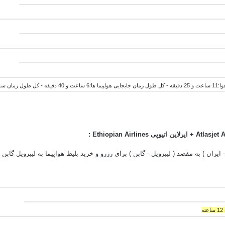
اعت و 05 دقیقه
Atlasjet A
+ ایرلاین اتیوپی
Airlines
Ethiopian
:
- ایران ) به مقصد ( لیبرویل - گابن ) برای رزرو و خرید بلیط هواپیما به لیبرویل گابن
ه