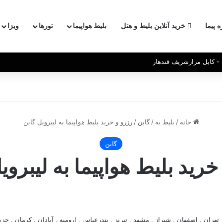
ه پیما
خرید آنلاین بلیط و هتل
بلیط هواپیما
تورها
ویزا
- کابل مزارشریف قندهار
خانه
/
بلیط به
/
گابن
/
رزرو و خرید بلیط هواپیما به لیبرویل گابن
گابن
خرید بلیط هواپیما به لیبروی
 تهران , اصفهان , شیراز , مشهد , تبریز , بندرعباس , ارومیه , آبادان , کرمان , جز