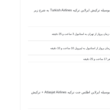
) برای رزرو و خرید بلیط هواپیما به لیبرویل گابن بوسیله ترکیش ایرلاین ترکیه Turkish Airlines به شرح زیر
ن پرواز از تهران به استانبول 3 ساعت و 25 دقیقه
ان پرواز از استانبول به
لیبرویل 10 ساعت و 10 دقیقه
 دقیقه
مسیر پروازی و اطلاعات پرواز ( بلیط هواپیما ) از مبدا ( تهران - ایران ) به مقصد ( لیبرویل - گابن ) برای رزرو و خرید بلیط هواپیما به لیبرویل گابن بوسیله ایرلاین اطلس جت ترکیه Atlasjet Airlines + ترکیش