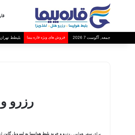
قار
بلیطط تهران 
جمعه, آگوست 7 2026
فروش های ویژه قاره پیما
رزرو و 
برای سفر هوایی ,
رزرو و خرید بلیط هواپیما به لیبرویل گابن
از