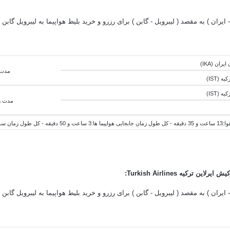
- ایران ) به مقصد (
لیبرویل - گابن
مدت زما
مدت زم
ه - کل
طول
زمان جابجایی هواپیما ها:3 ساعت و 50 دقیقه - کل
طول
زمان سفر:17 ساعت و 25
کیش ایرلاین ترکیه
Turkish Airlines
: