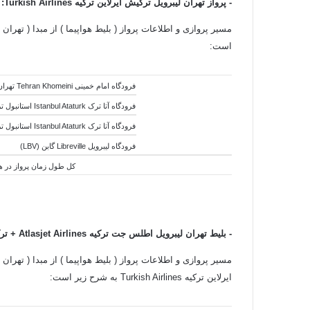
- پرواز تهران لیبرویل ترکیش ایرلاین ترکیه
Turkish Airlines
:
مسیر پروازی و اطلاعات پرواز ( بلیط هواپیما ) از مبدا ( تهران 
است:
فرودگاه امام خمینی Tehran Khomeini تهران ایران (IKA)
فرودگاه آتا ترک Istanbul Ataturk استانبول ترکیه (IST)
فرودگاه آتا ترک Istanbul Ataturk استانبول ترکیه (IST)
فرودگاه لیبرویل
Libreville گابن (
LBV)
کل
طول
زمان پرواز در هوا:13 ساعت و 35 دقیق
- بلیط تهران لیبرویل اطلس جت ترکیه
Atlasjet Airlines +
تر
ایرلاین ترکیه Turkish Airlines به شرح زیر است: