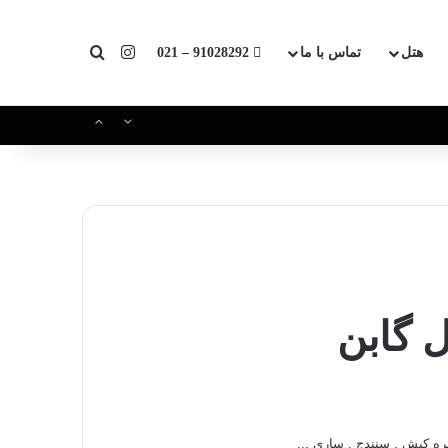
اینستاگرام
جستجو برای
هتل
تماس با ما
91028292 – 021
ل گابن
یره کیش , سنندج , ساری ...