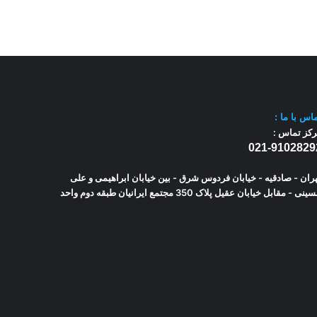
اس با
ما :
کز تماس :
021-9102829
ران - صادقیه - خیابان فردوس شرق - بین خیابان ابراهیمی و علی
حسینی - مقابل خیابان عقیل پلاک 350 مجتمع ایرانیان طبقه دوم واحد