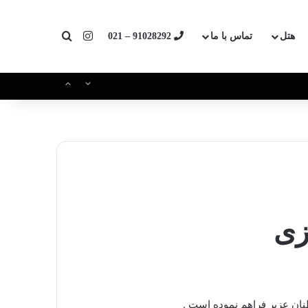
اینستاگرام
جستجو برای
هتل
تماس با ما
91028292 – 021
زی
طنان عزیر فراهم نموده است .