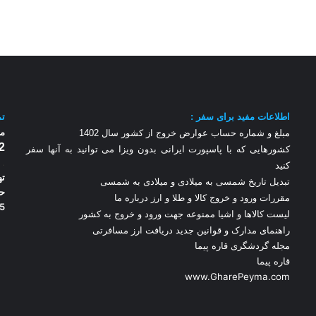
اطلاعات مفید برای سفر :
تم
مر
مبلغ و شماره حساب عوارض خروج از کشور سال 1
402
2
کشورهایی که با پاسپورت ایرانی بدون ویزا می توانید به آنها سفر
.
کنید
ته
تبدیل تاریخ شمسی به میلادی و میلادی به شمسی
مقررات ورود و خروج کالا و طلا و ارز
درباره ما
5
لیست کالاها و اشیا ممنوعه جهت ورود و خروج به کشور
راهنمای مدارک و قوانین جدید دریافت ارز مسافرتی
مجله گردشگری قاره پیما
قاره پیما
www.GharePeyma.com