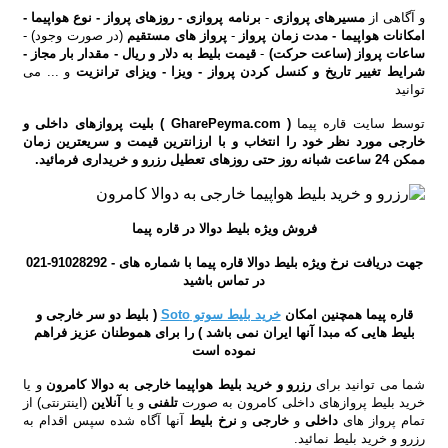
و آگاهی از
مسیرهای پروازی
-
برنامه پروازی - روزهای پرواز - نوع هواپیما -
امکانات هواپیما - مدت زمان پرواز
-
پرواز های مستقیم
(در صورت وجود) -
ساعات پرواز (ساعت حرکت)
-
قیمت بلیط به دلار و ریال - مقدار بار مجاز -
شرایط تغییر تاریخ و کنسل کردن پرواز - ویزا - ویزای ترانزیت
و ... می
توانید
توسط سایت قاره پیما
( GharePeyma.com ) بلیت پروازهای
داخلی
و
خارجی
مورد نظر خود را انتخاب و با
ارزانترین
قیمت
و سریعترین زمان
ممکن 24 ساعت شبانه روز حتی روزهای تعطیل رزرو و خریداری فرمائید.
فروش ویژه بلیط دوالا در قاره پیما
جهت دریافت نرخ ویژه بلیط دوالا قاره پیما با شماره های - 91028292-021
در تماس باشید
قاره پیما همچنین امکان
خرید بلیط سوتو Soto
( بلیط دو سر خارجی و
بلیط هایی که مبدا آنها ایران نمی باشد ) را برای هموطنان عزیز فراهم
نموده است
شما می توانید برای
رزرو و خرید بلیط هواپیما خارجی به دوالا کامرون
و یا
خرید بلیط پروازهای داخلی کامرون
به صورت
تلفنی
و یا
آنلاین
(اینترنتی)
از
تمام پرواز های
داخلی
و
خارجی
و
نرخ بلیط
آنها آگاه شده سپس اقدام به
رزرو و خرید بلیط نمائید.