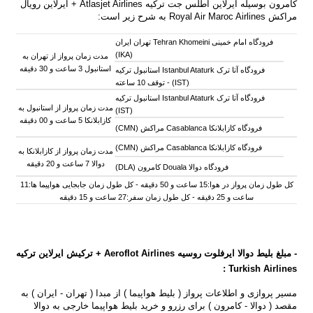
کامرون بوسیله
ایرلاین اطلس جت ترکیه Atlasjet Airlines + ایرلاین رویال
مراکش Royal Air Maroc Airlines به شرح زیر است:
فرودگاه امام خمینی Tehran Khomeini تهران ایران
(IKA)
مدت زمان پرواز از تهران به
استانبول 3 ساعت و 30 دقیقه
فرودگاه آتا ترک Istanbul Ataturk استانبول ترکیه
(IST) -
توقف 10 ساعته
فرودگاه آتا ترک Istanbul Ataturk استانبول ترکیه
مدت زمان پرواز از استانبول به
(IST)
کازابلانکا 5 ساعت و 00 دقیقه
فرودگاه کازابلانکا Casablanca مراکش (CMN)
فرودگاه کازابلانکا Casablanca مراکش (CMN)
مدت زمان پرواز از کازابلانکا به
دوالا 7 ساعت و 20 دقیقه
فرودگاه دوالا Douala کامرون (DLA)
کل طول زمان پرواز در هوا:15 ساعت و 50 دقیقه - کل طول زمان جابجایی هواپیما ها:11
ساعت و 25 دقیقه - کل طول زمان سفر:27 ساعت و 15 دقیقه
- مبلغ بلیط دوالا ایرفلوت روسیه
Airlines +
Aeroflot
ترکیش ایرلاین ترکیه
Turkish Airlines :
مسیر پروازی و اطلاعات پرواز ( بلیط هواپیما ) از مبدا ( تهران - ایران ) به
مقصد ( دوالا - کامرون ) برای رزرو و خرید بلیط هواپیما خارجی به دوالا