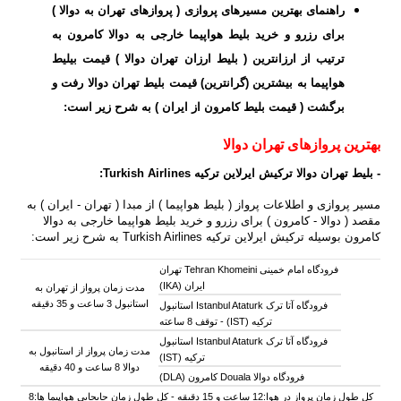
راهنمای بهترین مسیرهای پروازی ( پروازهای تهران به دوالا )
برای رزرو و خرید بلیط هواپیما خارجی به دوالا کامرون به
ترتیب از ارزانترین ( بلیط ارزان تهران دوالا ) قیمت بیلیط
هواپیما به بیشترین (گرانترین) قیمت بلیط تهران دوالا رفت و
برگشت ( قیمت بلیط کامرون از ایران ) به شرح زیر است:
بهترین پروازهای تهران دوالا
- بلیط تهران دوالا ترکیش ایرلاین ترکیه
Turkish Airlines
:
مسیر پروازی و اطلاعات پرواز ( بلیط هواپیما ) از مبدا ( تهران - ایران ) به
مقصد ( دوالا - کامرون ) برای رزرو و خرید بلیط هواپیما خارجی به دوالا
کامرون بوسیله ترکیش ایرلاین ترکیه Turkish Airlines به شرح زیر است:
فرودگاه امام خمینی Tehran Khomeini تهران
ایران (IKA)
مدت زمان پرواز از تهران به
استانبول 3 ساعت و 35 دقیقه
فرودگاه آتا ترک Istanbul Ataturk استانبول
ترکیه (IST) -
توقف 8 ساعته
فرودگاه آتا ترک Istanbul Ataturk استانبول
مدت زمان پرواز از استانبول به
ترکیه (IST)
دوالا 8 ساعت و 40 دقیقه
فرودگاه دوالا Douala کامرون (DLA)
کل
طول
زمان پرواز در هوا:12 ساعت و 15 دقیقه - کل
طول
زمان جابجایی هواپیما ها:8