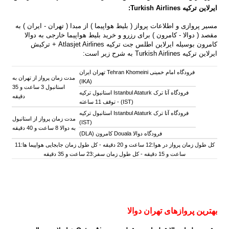
ایرلاین ترکیه
Turkish Airlines
:
مسیر پروازی و اطلاعات پرواز ( بلیط هواپیما ) از مبدا ( تهران - ایران ) به
مقصد ( دوالا - کامرون ) برای رزرو و خرید بلیط هواپیما خارجی به دوالا
کامرون بوسیله ایرلاین اطلس جت ترکیه Atlasjet Airlines + ترکیش
ایرلاین ترکیه Turkish Airlines به شرح زیر است:
فرودگاه امام خمینی Tehran Khomeini تهران ایران
مدت زمان پرواز از تهران به
(IKA)
استانبول 3 ساعت و 35
فرودگاه آتا ترک Istanbul Ataturk استانبول ترکیه
دقیقه
(IST) -
توقف 11 ساعته
فرودگاه آتا ترک Istanbul Ataturk استانبول ترکیه
مدت زمان پرواز از استانبول
(IST)
به دوالا 8 ساعت و 40 دقیقه
فرودگاه دوالا Douala کامرون (DLA)
کل طول زمان پرواز در هوا:12 ساعت و 20 دقیقه - کل طول زمان جابجایی هواپیما ها:11
ساعت و 15 دقیقه - کل طول زمان سفر:23 ساعت و 35 دقیقه
بهترین پروازهای تهران دوالا