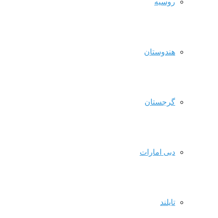
روسیه
هندوستان
گرجستان
دبی امارات
تایلند