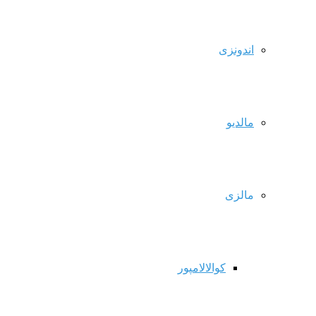
اندونزی
مالدیو
مالزی
کوالالامپور