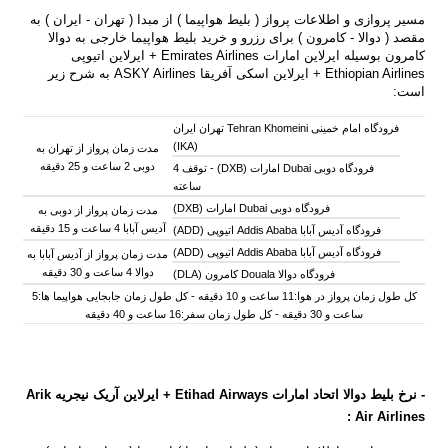
مسیر پروازی و اطلاعات پرواز ( بلیط هواپیما ) از مبدا ( تهران - ایران ) به
مقصد ( دوالا - کامرون ) برای رزرو و خرید بلیط هواپیما خارجی به دوالا
کامرون بوسیله
ایرلاین امارات Emirates Airlines + ایرلاین اتیوپی
Ethiopian Airlines + ایرلاین اسکی آفریقا ASKY Airlines به شرح زیر
است:
فرودگاه امام خمینی Tehran Khomeini تهران ایران
(IKA)
مدت زمان پرواز از تهران به
دوبی 2 ساعت و 25 دقیقه
فرودگاه دوبی Dubai امارات (DXB) -
توقف 4
ساعته
فرودگاه دوبی Dubai امارات (DXB)
مدت زمان پرواز از دوبی به
آدیس آبابا 4 ساعت و 15 دقیقه
فرودگاه آدیس آبابا Addis Ababa اتیوپی (ADD)
فرودگاه آدیس آبابا Addis Ababa اتیوپی (ADD)
مدت زمان پرواز از آدیس آبابا به
دوالا 4 ساعت و 30 دقیقه
فرودگاه دوالا Douala کامرون (DLA)
کل طول زمان پرواز در هوا:11 ساعت و 10 دقیقه - کل طول زمان جابجایی هواپیما ها:5
ساعت و 30 دقیقه - کل طول زمان سفر:16 ساعت و 40 دقیقه
- نرخ بلیط دوالا اتحاد امارات
Etihad Airways
+ ایرلاین آریک نیجریه Arik
Air Airlines :