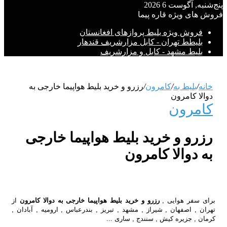
پنج‌شنبه, آگوست 6 2026
فروش های ویژه قاره پیما
فروش ویژه بلیط پروازهای افغانستان
بلیطط تهران - کابل مزارشریف قندهار
بلیط مشهد - کابل و مزارشریف
خانه
/
بلیط به
/
کامرون
/
رزرو و خرید بلیط هواپیما خارجی به
دوالا کامرون
کامرون
رزرو و خرید بلیط هواپیما خارجی
به دوالا کامرون
برای سفر هوایی ,
رزرو و خرید بلیط هواپیما خارجی به دوالا کامرون
از
تهران , اصفهان , شیراز , مشهد , تبریز , بندرعباس , ارومیه , آبادان ,
کرمان , جزیره کیش , سنندج , ساری ...