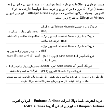
مسیر پروازی و اطلاعات پرواز ( بلیط هواپیما ) از مبدا ( تهران - ایران ) به
مقصد ( دوالا - کامرون ) برای رزرو و خرید بلیط هواپیما خارجی به دوالا
کامرون بوسیله
ایرلاین اطلس جت ترکیه Atlasjet Airlines + ایرلاین اتیوپی
Ethiopian Airlines به شرح زیر است:
فرودگاه امام خمینی Tehran Khomeini تهران ایران
(IKA)
مدت زمان پرواز از تهران به
استانبول 3 ساعت و 25 دقیقه
فرودگاه آتا ترک Istanbul Ataturk استانبول ترکیه
(IST) -
توقف 12 ساعته
فرودگاه آتا ترک Istanbul Ataturk استانبول ترکیه
(IST)
مدت زمان پرواز از استانبول به
آدیس آبابا 4 ساعت و 15 دقیقه
فرودگاه آدیس آبابا Addis Ababa اتیوپی (ADD) -
توقف 9 ساعته
فرودگاه آدیس آبابا Addis Ababa اتیوپی (ADD)
مدت زمان پرواز از آدیس آبابا به
دوالا 4 ساعت و 30 دقیقه
فرودگاه دوالا Douala کامرون (DLA)
کل طول زمان پرواز در هوا:13 ساعت و 20 دقیقه - کل طول زمان جابجایی هواپیما ها:20
ساعت و 40 دقیقه - کل طول زمان سفر:34 ساعت و 00 دقیقه
-
خرید اینترنتی بلیط دوالا امارات Emirates Airlines + ایرلاین اتیوپی
Ethiopian Airlines + ایرلاین اسکی آفریقا ASKY Airlines :