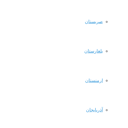
صربستان
بلغارستان
ارمنستان
آذربایجان