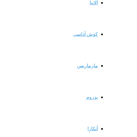
آلانیا
کوش آداسی
مارماریس
بدروم
آنکارا