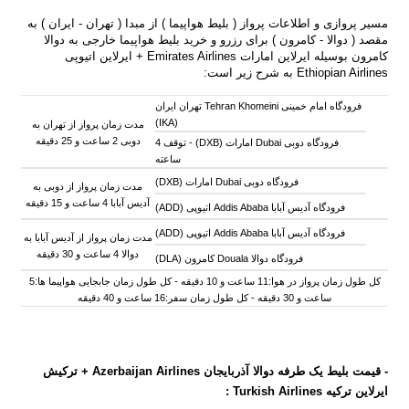
مسیر پروازی و اطلاعات پرواز ( بلیط هواپیما ) از مبدا ( تهران - ایران ) به
مقصد ( دوالا - کامرون ) برای رزرو و خرید بلیط هواپیما خارجی به دوالا
کامرون بوسیله ایرلاین امارات Emirates Airlines + ایرلاین اتیوپی
Ethiopian Airlines به شرح زیر است:
فرودگاه امام خمینی Tehran Khomeini تهران ایران
(IKA)
مدت زمان پرواز از تهران به
دوبی 2 ساعت و 25 دقیقه
فرودگاه دوبی Dubai امارات (DXB) -
توقف 4
ساعته
فرودگاه دوبی Dubai امارات (DXB)
مدت زمان پرواز از دوبی به
آدیس آبابا 4 ساعت و 15 دقیقه
فرودگاه آدیس آبابا Addis Ababa اتیوپی (ADD)
فرودگاه آدیس آبابا Addis Ababa اتیوپی (ADD)
مدت زمان پرواز از آدیس آبابا به
دوالا 4 ساعت و 30 دقیقه
فرودگاه دوالا Douala کامرون (DLA)
کل طول زمان پرواز در هوا:11 ساعت و 10 دقیقه - کل طول زمان جابجایی هواپیما ها:5
ساعت و 30 دقیقه - کل طول زمان سفر:16 ساعت و 40 دقیقه
- قیمت بلیط یک طرفه دوالا آذربایجان
Airlines +
Azerbaijan
ترکیش
ایرلاین ترکیه
Turkish Airlines :