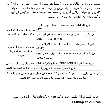
مسیر پروازی و اطلاعات پرواز ( بلیط هواپیما ) از مبدا ( تهران - ایران ) به
مقصد ( دوالا - کامرون ) برای رزرو و خرید بلیط هواپیما خارجی به دوالا
کامرون بوسیله ایرلاین آذربایجان Azerbaijan Airlines + ترکیش ایرلاین
ترکیه Turkish Airlines به شرح زیر است:
فرودگاه امام خمینی Tehran Khomeini تهران ایران
(IKA)
مدت زمان پرواز از تهران به
باکو 2 ساعت و 05 دقیقه
فرودگاه حیدر علی اف Baku Heydar Int باکو آذربایجان
(GYD) -
توقف 5 ساعته
فرودگاه حیدر علی اف Baku Heydar Int باکو آذربایجان
مدت زمان پرواز از باکو به
(GYD)
استانبول 3 ساعت و 05
فرودگاه آتا ترک Istanbul Ataturk استانبول ترکیه (IST) -
دقیقه
توقف 7 ساعته
فرودگاه آتا ترک Istanbul Ataturk استانبول ترکیه (IST)
مدت زمان پرواز از
استانبول
به
دوالا 8 ساعت و 41 دقیقه
فرودگاه دوالا Douala کامرون (DLA)
کل طول زمان پرواز در هوا:13 ساعت و 20 دقیقه - کل طول زمان جابجایی هواپیما ها:12
ساعت و 50 دقیقه - کل طول زمان سفر:26 ساعت و 10 دقیقه
-
خرید بلیط دوالا اطلس جت ترکیه Atlasjet Airlines + ایرلاین اتیوپی
Ethiopian Airlines :