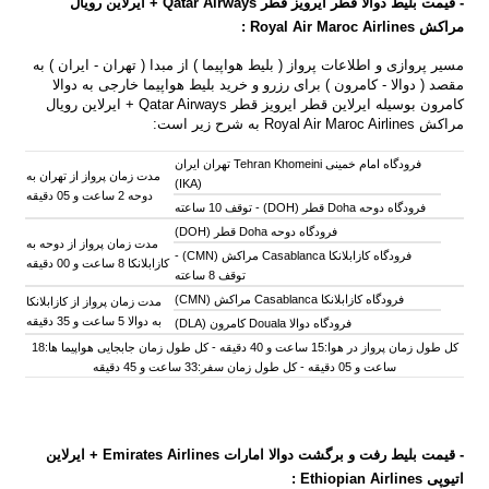
- قیمت بلیط دوالا قطر ایرویز قطر Qatar Airways + ایرلاین رویال
مراکش
Airlines
Royal Air Maroc
:
مسیر پروازی و اطلاعات پرواز ( بلیط هواپیما ) از مبدا ( تهران - ایران ) به
مقصد ( دوالا - کامرون ) برای رزرو و خرید بلیط هواپیما خارجی به دوالا
کامرون بوسیله ایرلاین قطر ایرویز قطر Qatar Airways + ایرلاین رویال
مراکش Royal Air Maroc Airlines به شرح زیر است:
فرودگاه امام خمینی Tehran Khomeini تهران ایران
مدت زمان پرواز از تهران به
(IKA)
دوحه 2 ساعت و 05 دقیقه
فرودگاه دوحه Doha قطر (DOH) -
توقف 10 ساعته
فرودگاه دوحه Doha قطر (DOH)
مدت زمان پرواز از دوحه به
فرودگاه کازابلانکا Casablanca مراکش (CMN) -
کازابلانکا 8 ساعت و 00 دقیقه
توقف 8 ساعته
فرودگاه کازابلانکا Casablanca مراکش (CMN)
مدت زمان پرواز از کازابلانکا
به دوالا 5 ساعت و 35 دقیقه
فرودگاه دوالا Douala کامرون (DLA)
کل طول زمان پرواز در هوا:15 ساعت و 40 دقیقه - کل طول زمان جابجایی هواپیما ها:18
ساعت و 05 دقیقه - کل طول زمان سفر:33 ساعت و 45 دقیقه
-
قیمت بلیط رفت و برگشت دوالا امارات Emirates Airlines + ایرلاین
اتیوپی Ethiopian Airlines :