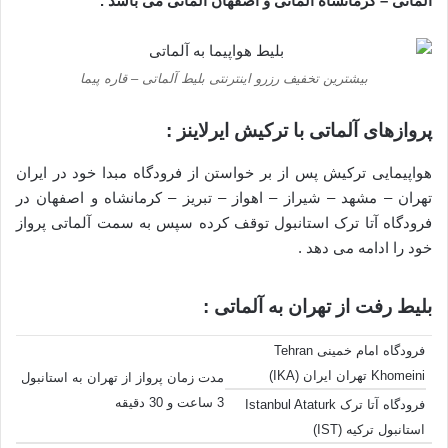
آلماتی – کرمانشاه آلماتی و اصفهان آلماتی
می باشد .
بیشترین تخفیف رزرو اینترنتی بلیط آلماتی – قاره پیما
پروازهای آلماتی با ترکیش ایرلاینز :
هواپیمایی ترکیش پس از بر خواستن از فرودگاه مبدا خود در ایران
تهران – مشهد – شیراز – اهواز – تبریز – کرمانشاه و اصفهان در
فرودگاه آتا ترک استانبول توقف کرده سپس به سمت آلماتی پرواز
خود را ادامه می دهد .
بلیط رفت از تهران به آلماتی :
فرودگاه امام خمینی Tehran
Khomeini تهران ایران (IKA)
مدت زمان پرواز از تهران به استانبول
3 ساعت و 30 دقیقه
فرودگاه آتا ترک Istanbul Ataturk
استانبول ترکیه (IST)