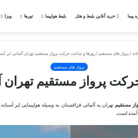
ه پیما
خرید آنلاین بلیط و هتل
بلیط هواپیما
تورها
ویزا
- کابل و مزارشریف
نه
/
پرواز های مستقیم
/
روزها و ساعت حرکت پرواز مستقیم تهران آلماتی ایر آستا
پرواز های مستقیم
کت پرواز مستقیم تهران آلم
واز مستقیم
تهران به آلماتی قزاقستان به وسیله هواپیمایی ایر آستانه Air Astana Airlines انجام می گیرد در زیر
مده است.