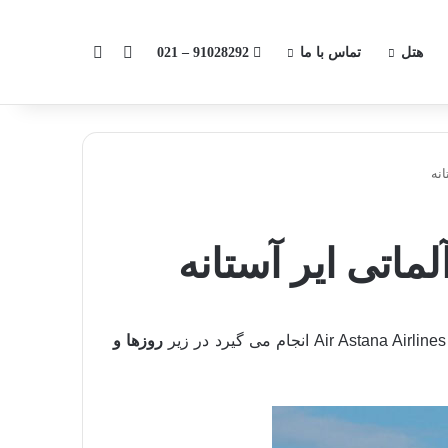
اینستاگرام
جستجو برای
هتل
تماس با ما
91028292 – 021
نه
اتی ایر آستانه
روزها و