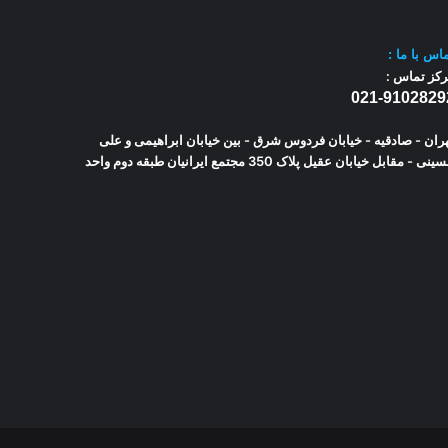
اس با
ما :
کز تماس :
021-9102829
ران - صادقیه - خیابان فردوس شرق - بین خیابان ابراهیمی و علی
حسینی - مقابل خیابان عقیل پلاک 350 مجتمع ایرانیان طبقه دوم واحد