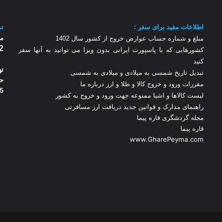
اطلاعات مفید برای سفر :
تم
مر
مبلغ و شماره حساب عوارض خروج از کشور سال 1
402
2
کشورهایی که با پاسپورت ایرانی بدون ویزا می توانید به آنها سفر
.
کنید
ته
تبدیل تاریخ شمسی به میلادی و میلادی به شمسی
مقررات ورود و خروج کالا و طلا و ارز
درباره ما
5
لیست کالاها و اشیا ممنوعه جهت ورود و خروج به کشور
راهنمای مدارک و قوانین جدید دریافت ارز مسافرتی
مجله گردشگری قاره پیما
قاره پیما
www.GharePeyma.com