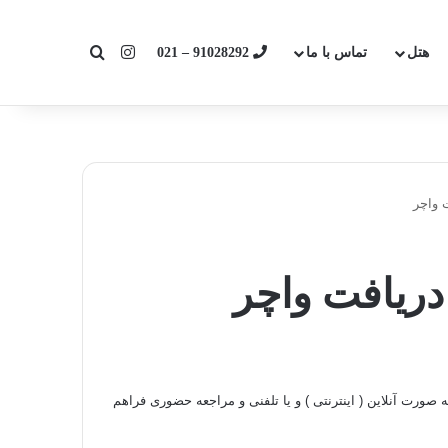
اینستاگرام
جستجو برای
هتل
تماس با ما
91028292 – 021
 واچر
دریافت واچر
ه صورت آنلاین ( اینترنتی ) و یا تلفنی و مراجعه حضوری فراهم