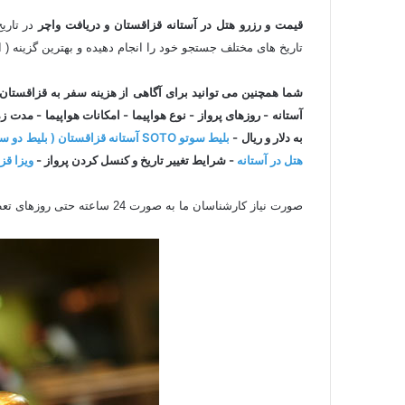
قیمت و رزرو هتل در آستانه قزاقستان و دریافت واچر
تاریخ های مختلف جستجو خود را انجام دهیده و بهترین گزینه ( ار
شما همچنین می توانید برای آگاهی
از هزینه سفر به قزاقستان -
آستانه - روزهای پرواز - نوع هواپیما - امکانات هواپیما - مد
به دلار و ریال -
بلیط سوتو SOTO آستانه قزاقستان ( بلیط دو سر خارجی و پروازهایی که مبدا آنها ایران نمی باشد )
هتل در آستانه
- شرایط تغییر تاریخ و کنسل کردن پرواز -
ویزا قز
صورت نیاز کارشناسان ما به صورت 24 ساعته حتی روزهای تعطیل با استفاده از چت آنلاین سایت و تلفن و ایمیل آماده پاسخگویی به سوالات شما هستند .