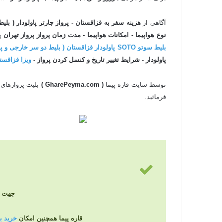
آگاهی از
هزینه سفر به قزاقستان - پرواز چارتر پاولودار ( بلی
نوع هواپیما - امکانات هواپیما - مدت زمان پرواز پرواز تهران
پ
بلیط سوتو SOTO پاولودار قزاقستان ( بلیط دو سر خارجی و پروازهایی که مبدا آنها ایران نمی باشد )
پاولودار - شرایط تغییر تاریخ و کنسل کردن پرواز -
ویزا قزاقست
توسط سایت قاره پیما
( GharePeyma.com )
بلیت پروازهای
فرمائید.
جهت دریا
قاره پیما همچنین امکان
خرید بلی