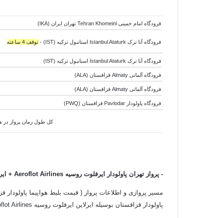
فرودگاه امام خمینی Tehran Khomeini تهران ایران (IKA)
فرودگاه آتا ترک Istanbul Ataturk استانبول ترکیه (IST) -
توقف 4 ساعته
فرودگاه آتا ترک Istanbul Ataturk استانبول ترکیه (IST)
فرودگاه آلماتی Almaty قزاقستان (ALA)
فرودگاه آلماتی Almaty قزاقستان (ALA)
فرودگاه پاولودار Pavlodar قزاقستان (PWQ)
کل طول زمان پرواز در هوا:10 ساعت و 25 دقیقه - کل طول زمان جابجایی هواپیما ها:5 ساعت و 00 دقیقه - کل طول زمان سفر:15 س
-
پرواز تهران پاولودار ایرفلوت روسیه Aeroflot Airlines + ایرلاین بلاویا بلاروس Belavia Airlines
مسیر پروازی و اطلاعات پرواز ( قیمت بلیط هواپیما پاولودار قزا
پاولودار قزاقستان بوسیله ایرلاین ایرفلوت روسیه Aeroflot Airlines + ایرلاین بلاویا بلاروس Belavia Airlines به شرح زیر است: