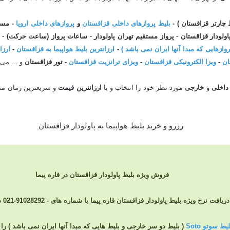
ط چارتر قزاقستان ) -
بلیط پروازهای داخلی قزاقستان
و
پروازهای داخلی اروپا
-
مسی
اولودار قزاقستان
-
پرواز مستقیم تهران
پاولودار
-
ساعات پرواز (ساعت حرکت)
-
ق
-
ارزانترین بلیط هواپیما به قزاقستان
-
ارزا
ان
-
ویزا الکترونیکی قزاقستان
-
ویزای ترانزیت قزاقستان
- تور قزاقستان
و ... می 
داخلی
و
خارجی
مورد نظر خود را انتخاب و با
ارزانترین
قیمت
فروش ویژه بلیط پاولودار قزاقستان در قاره پیما
فت نرخ ویژه بلیط پاولودار قزاقستان قاره پیما با شماره های - 91028292-021 در تماس باشید
ط سوتو Soto
( بلیط دو سر خارجی و بلیط هایی که مبدا آنها ایران نمی باشد ) 