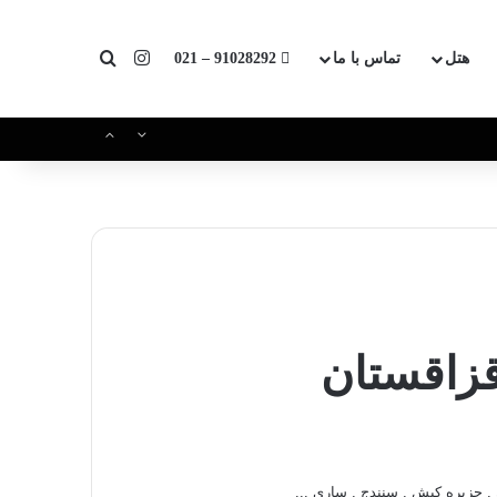
اینستاگرام
جستجو برای
هتل
تماس با ما
91028292 – 021
 قزاقستان
ن , جزیره کیش , سنندج , ساری ...