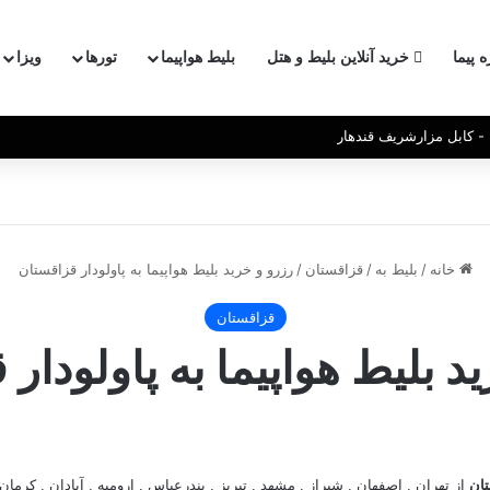
ه پیما
خرید آنلاین بلیط و هتل
بلیط هواپیما
تورها
ویزا
 کابل و مزارشریف
خانه
/
بلیط به
/
قزاقستان
/
رزرو و خرید بلیط هواپیما به پاولودار قزاقستان
قزاقستان
د بلیط هواپیما به پاولودار
ستان
از تهران , اصفهان , شیراز , مشهد , تبریز , بندرعباس , ارومیه , آبادان , کرما