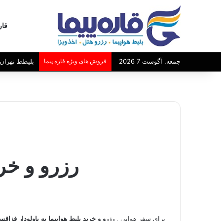
قار
جمعه, آگوست 7 2026
فروش های ویژه قاره پیما
بلیط مشهد -
رزرو و خری
برای سفر هوایی ,
رزرو و خرید بلیط هواپیما به پاولودار قزاق