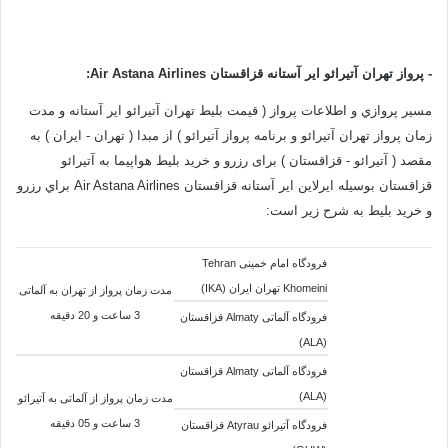
-
پرواز تهران آتیرائو ایر آستانه قزاقستان Air Astana Airlines
:
مسير پروازي و اطلاعات پرواز ( قیمت بلیط تهران آتیرائو ایر آستانه و مدت
زمان پرواز تهران آتیرائو و برنامه پرواز آتیرائو ) از مبدا ( تهران - ایران ) به
مقصد (
آتیرائو - قزاقستان
) برای رزرو و خرید بلیط هواپیما به آتیرائو
قزاقستان بوسيله
ایرلاین ایر آستانه قزاقستان Air Astana Airlines براي رزرو
و خريد بليط به شرح زير است:
فرودگاه امام خمینی Tehran
Khomeini تهران ایران (IKA)
مدت زمان پرواز از
تهران
به
آلماتی
3 ساعت و 20 دقيقه
فرودگاه آلماتی Almaty قزاقستان
(ALA)
فرودگاه آلماتی Almaty قزاقستان
(ALA)
مدت زمان پرواز از
آلماتی
به
آتیرائو
3
ساعت و 05 دقيقه
فرودگاه آتیرائو Atyrau قزاقستان