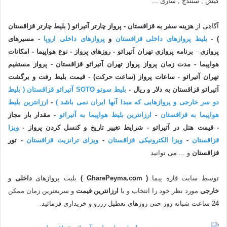
کیش , سنندج , ساری ...
آگاهی از
هزینه سفر به قزاقستان - پرواز چارتر آتیرائو ( بلیط چارتر قزاقستان
) -
بلیط پروازهای داخلی قزاقستان
و
پروازهای داخلی اروپا
-
مسیرهای
پروازی
-
برنامه پروازی تهران آتیرائو - روزهای پرواز - نوع هواپیما - امکانات
هواپیما - مدت زمان پرواز پرواز تهران
آتیرائو قزاقستان
-
پرواز مستقیم
تهران
آتیرائو
-
ساعات پرواز (ساعت حرکت)
-
قیمت بلیط رفت و برگشت
آتیرائو قزاقستان به دلار و ریال -
بلیط سوتو SOTO آتیرائو قزاقستان ( بلیط
دو سر خارجی و پروازهایی که مبدا آنها ایران نمی باشد )
-
ارزانترین بلیط
هواپیما به قزاقستان
-
ارزانترین بلیط هواپیما به آتیرائو
- مقدار بار مجاز
- قیمت هتل در آتیرائو - شرایط تغییر تاریخ و کنسل کردن پرواز -
ویزا
قزاقستان
-
ویزا الکترونیکی قزاقستان
-
ویزای ترانزیت قزاقستان
- تور
قزاقستان
و ... می توانید
توسط سایت قاره پیما
( GharePeyma.com )
بلیت پروازهای
داخلی
و
خارجی
مورد نظر خود را انتخاب و با
ارزانترین
قیمت
و سریعترین زمان ممکن
24 ساعت شبانه روز حتی روزهای تعطیل رزرو و خریداری فرمائید.