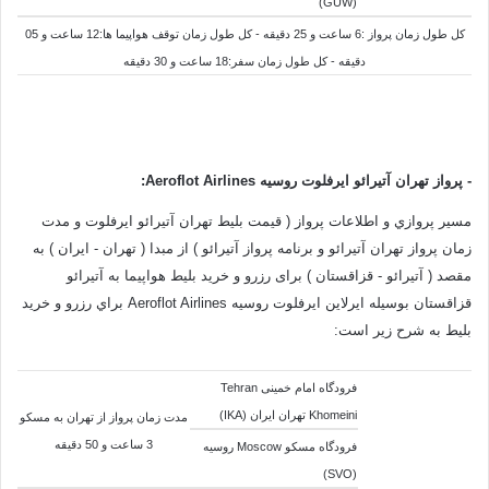
(GUW)
کل طول زمان پرواز :6 ساعت و 25 دقيقه - کل طول زمان توقف هواپيما ها:12 ساعت و 05
دقيقه - کل طول زمان سفر:18 ساعت و 30 دقيقه
-
پرواز تهران آتیرائو ایرفلوت روسیه Aeroflot Airlines
:
مسير پروازي و اطلاعات پرواز ( قیمت بلیط تهران آتیرائو ایرفلوت و مدت
زمان پرواز تهران آتیرائو و برنامه پرواز آتیرائو ) از مبدا ( تهران - ایران ) به
مقصد (
آتیرائو - قزاقستان
) برای رزرو و خرید بلیط هواپیما به آتیرائو
قزاقستان بوسيله
ایرلاین ایرفلوت روسیه Aeroflot Airlines براي رزرو و خريد
بليط به شرح زير است:
فرودگاه امام خمینی Tehran
Khomeini تهران ایران (IKA)
مدت زمان پرواز از
تهران
به
مسکو
3 ساعت و 50 دقيقه
فرودگاه مسکو Moscow روسیه
(SVO)