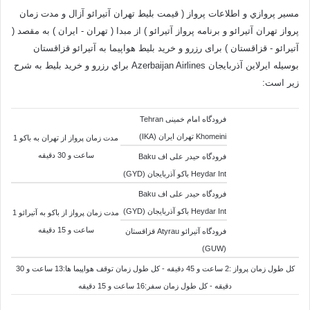
مسير پروازي و اطلاعات پرواز ( قیمت بلیط تهران آتیرائو آزال و مدت زمان
پرواز تهران آتیرائو و برنامه پرواز آتیرائو ) از مبدا ( تهران - ایران ) به مقصد (
آتیرائو - قزاقستان
) برای رزرو و خرید بلیط هواپیما به آتیرائو قزاقستان
بوسيله
ایرلاین آذربایجان Azerbaijan Airlines
براي رزرو و خريد بليط به شرح
زير است:
فرودگاه امام خمینی Tehran
Khomeini تهران ایران (IKA)
مدت زمان پرواز از
تهران
به
باکو
1
ساعت و 30 دقيقه
فرودگاه حیدر علی اف Baku
Heydar Int باکو آذربایجان (GYD)
فرودگاه حیدر علی اف Baku
Heydar Int باکو آذربایجان (GYD)
مدت زمان پرواز از
باکو
به
آتیرائو
1
ساعت و 15 دقيقه
فرودگاه آتیرائو Atyrau قزاقستان
(GUW)
کل طول زمان پرواز :2 ساعت و 45 دقيقه - کل طول زمان توقف هواپيما ها:13 ساعت و 30
دقيقه - کل طول زمان سفر:16 ساعت و 15 دقيقه