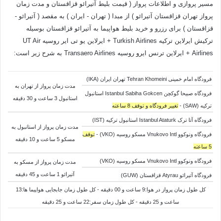
مسیر پروازی و اطلاعات پرواز ( قیمت بلیط آتیرائو قزاقستان و مدت زمان
پرواز تهران قزاقستان آتیرائو ) از مبدا ( تهران - ایران ) به مقصد ( آتیرائو -
قزاقستان ) برای رزرو و خرید بلیط هواپیما به آتیرائو قزاقستان بوسیله
ترکیش ایرلاین ترکیه Turkish Airlines + ایرلاین یو تی ایر روسیه UT Air
Airlines + ایرلاین ترنس ایرو روسیه Transaero Airlines به شرح زیر است:
فرودگاه امام خمینی Tehran Khomeini تهران ایران (IKA)
مدت زمان پرواز از تهران به
فرودگاه صبیحا گوکچن Istanbul Sabiha Gokcen استانبول
استانبول 3 ساعت و 30 دقیقه
ترکیه (SAW) -
تغییر فرودگاه و توقف 8 ساعته
فرودگاه آتا ترک Istanbul Ataturk استانبول ترکیه (IST)
مدت زمان پرواز از استانبول به
فرودگاه ونوکوو Vnukovo Intl مسکو روسیه (VKO) -
توقف
مسکو 5 ساعت و 10 دقیقه
5 ساعته
فرودگاه ونوکوو Vnukovo Intl مسکو روسیه (VKO)
مدت زمان پرواز از
مسکو به
آتیرائو 1 ساعت و 45 دقیقه
فرودگاه آتیرائو Atyrau قزاقستان (GUW)
کل طول زمان پرواز در هوا:9 ساعت و 00 دقیقه - کل طول زمان جابجایی هواپیما ها:13
ساعت و 25 دقیقه - کل طول زمان سفر:22 ساعت و 25 دقیقه