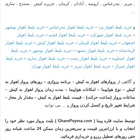
, تبریز , بندرعباس , ارومیه , آبادان , کرمان , جزیره کیش , سنندج , ساری
…
و
خرید بلیط اهواز یزد
–
خرید بلیط اهواز بندرعباس
–
خرید بلیط اهواز بوشهر
–
خرید بلیط اهواز شهرکرد
–
خرید بلیط اهواز قشم
–
خرید بلیط اهواز
اصفهان
–
خرید بلیط اهواز کرمان
–
خرید بلیط اهواز کیش
–
خرید بلیط اهواز
کرمانشاه
–
خرید بلیط اهواز مشهد
–
خرید بلیط اهواز نوشهر
–
خرید بلیط
اهواز عسلویه
–
خرید بلیط اهواز رشت
–
خرید بلیط اهواز ساری
–
خرید بلیط
اهواز شیراز
–
خرید بلیط اهواز تبریز
–
خرید بلیط اهواز تهران
و آگاهی از
پروازهای اهواز به
کیش
–
برنامه پروازی – روزهای پرواز اهواز به
کیش – نوع هواپیما – امکانات هواپیما – مدت زمان پرواز اهواز به
کیش
–
ساعات پرواز (ساعت حرکت)
–
قیمت بلیط اهواز به کیش – مقدار بار مجاز –
شرایط تغییر تاریخ و کنسل کردن پرواز
و … می توانید
توسط سایت قاره پیما
( GharePeyma.com ) بلیت پرواز مورد نظر خود را
انتخاب و با
ارزانترین
قیمت
و سریعترین زمان ممکن 24 ساعت شبانه روز
حتی روزهای تعطیل رزرو و خریداری فرمائید.