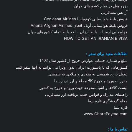
رزرو هتل در تمام کشورهای جهان
آژانس مسافرتی
فروش بلیط هواپیمایی کونویاسا Conviasa Airlines
فروش بلیط هواپیمایی آریانا افغان Ariana Afghan Airlines
هواپیمایی آرمنیا
-
بلیط ارزان
-
اخذ بلیط تمام کشورهای جهان
HOW TO GET AN IRANIAN E VISA
اطلاعات مفید برای سفر :
مبلغ و شماره حساب عوارض خروج از کشور سال 1
402
کشورهایی که با پاسپورت ایرانی بدون ویزا می توانید به آنها سفر کنید
تبدیل تاریخ شمسی به میلادی و میلادی به شمسی
مقررات ورود و خروج کالا و طلا و ارز
درباره ما
لیست کالاها و اشیا ممنوعه جهت ورود و خروج به کشور
راهنمای مدارک و قوانین جدید دریافت ارز مسافرتی
مجله گردشگری قاره پیما
قاره پیما
www.GharePeyma.com
تماس با
ما :