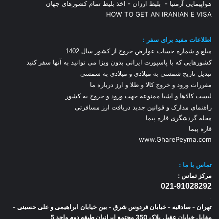
هواپیمایی آرمنیا
-
بلیط ارزان
-
اخذ بلیط تمام کشورهای جهان
HOW TO GET AN IRANIAN E VISA
اطلاعات مفید برای سفر :
مبلغ و شماره حساب عوارض خروج از کشور سال 1
402
کشورهایی که با پاسپورت ایرانی بدون ویزا می توانید به آنها سفر کنید
تبدیل تاریخ شمسی به میلادی و میلادی به شمسی
مقررات ورود و خروج کالا و طلا و ارز
درباره ما
لیست کالاها و اشیا ممنوعه جهت ورود و خروج به کشور
راهنمای مدارک و قوانین جدید دریافت ارز مسافرتی
مجله گردشگری قاره پیما
قاره پیما
www.GharePeyma.com
تماس با
ما :
مرکز تماس :
021-91028292
.
تهران - صادقیه - خیابان فردوس شرق - بین خیابان ابراهیمی و علی حسینی -
مقابل خیابان عقیل پلاک 350 مجتمع ایرانیان طبقه دوم واحد 5