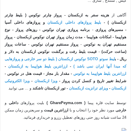
کیش , سنندج , ساری ...
آگاهی از
هزینه سفر به ازبکستان - پرواز چارتر نوکوس ( بلیط چارتر
ازبکستان ) -
بلیط پروازهای داخلی ازبکستان
و پروازهای داخلی آسیا
-
مسیرهای پروازی
-
برنامه پروازی تهران نوکوس - روزهای پرواز - نوع
هواپیما - امکانات هواپیما - مدت زمان پرواز تهران
نوکوس ازبکستان - پرواز
مستقیم تهران به
نوکوس
-
پرواز مستقیم تهران
نوکوس
-
ساعات پرواز
(ساعت حرکت)
-
قیمت بلیط رفت و برگشت نوکوس ازبکستان به دلار و
ریال - ب
لیط سوتو SOTO نوکوس ازبکستان ( بلیط دو سر خارجی و پروازهایی
که مبدا آنها ایران نمی باشد )
-
ارزانترین بلیط هواپیما به ازبکستان
-
ارزانترین بلیط هواپیما به نوکوس
- مقدار بار مجاز - قیمت هتل در نوکوس -
شرایط تغییر تاریخ و کنسل کردن پرواز -
ویزا ازبکستان
-
ویزا الکترونیکی
ازبکستان
-
ویزای ترانزیت ازبکستان
- تور
ازبکستان تاشکند
و ... می توانید
توسط سایت قاره پیما
( GharePeyma.com )
بلیت پروازهای
داخلی
و
خارجی
مورد نظر خود را انتخاب و با
ارزانترین
قیمت
و سریعترین زمان ممکن
24 ساعت شبانه روز حتی روزهای تعطیل رزرو و خریداری فرمائید.