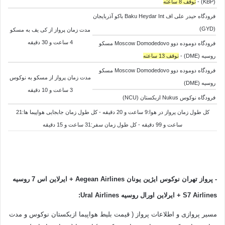
(KBP) -
توقف 8 ساعته
فرودگاه حیدر علی اف Baku Heydar Int باکو آذربایجان
(GYD)
مدت زمان پرواز از کی یف به
مسکو
4 ساعت و 30 دقیقه
فرودگاه دوموده دوو Moscow Domodedovo مسکو
روسیه (DME) -
توقف 13 ساعته
فرودگاه دوموده دوو Moscow Domodedovo مسکو
مدت زمان پرواز از
مسکو به
نوکوس
روسیه (DME)
3 ساعت و 10 دقیقه
فرودگاه نوکوس Nukus ازبکستان (NCU)
کل طول زمان پرواز در هوا:9 ساعت و 20 دقیقه - کل طول زمان جابجایی هواپیما ها:21
ساعت و 99 دقیقه - کل طول زمان سفر:31 ساعت و 15 دقیقه
- پرواز تهران نوکوس ایژین یونان
Airlines + ایرلاین اس 7 روسیه
Aegean
S7 Airlines
+ ایرلاین اورال روسیه
Ural Airlines
:
مسیر پروازی و اطلاعات پرواز ( قیمت بلیط هواپیما ازبکستان نوکوس و مدت