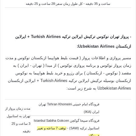
ساعت و 35 دقیقه - کل طول زمان سفر:28 ساعت و 25 دقیقه
- پرواز تهران نوکوس
ترکیش ایرلاین ترکیه Turkish Airlines
+ ایرلاین
ازبکستان
Uzbekistan Airlines
:
مسیر پروازی و اطلاعات پرواز ( قیمت بلیط هواپیما ازبکستان نوکوس و مدت
زمان پرواز نوکوس و برنامه پروازی نوکوس ) از مبدا ( تهران - ایران ) به
مقصد ( نوکوس - ازبکستان ) برای رزرو و خرید بلیط هواپیما به نوکوس
ازبکستان بوسیله ترکیش ایرلاین ترکیه Turkish Airlines + ایرلاین ازبکستان
Uzbekistan Airlines به شرح زیر است:
فرودگاه امام خمینی Tehran Khomeini تهران
مدت زمان پرواز از
ایران (IKA)
تهران به استانبول
فرودگاه صبیحا گوکچن Istanbul Sabiha Gokcen
3 ساعت و 25
استانبول ترکیه (SAW) -
توقف 7 ساعته و تغییر
دقیقه
فرودگاه