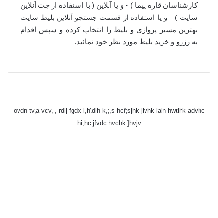
کارشناسان قاره پیما ) - و یا آنلاین ( با استفاده از چت آنلاین
سایت ) - و یا استفاده از قسمت جستجو آنلاین بلیط سایت
بهترین مسیر پروازی و بلیط را انتخاب کرده و سپس اقدام
به رزرو و خرید بلیط مورد نظر خود نمائید.
ovdn tv,a vcv, , rdlj fgdx i,h\dlh k,;,s hcf;sjhk jivhk lain hwtihk advhc
hi,hc jfvdc hvchk ]hvjv