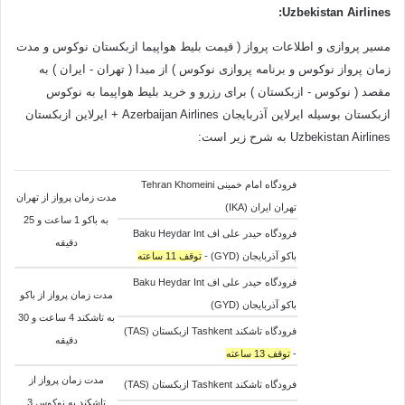
:
Uzbekistan Airlines
مسیر پروازی و اطلاعات پرواز ( قیمت بلیط هواپیما ازبکستان نوکوس و مدت
زمان پرواز نوکوس و برنامه پروازی نوکوس ) از مبدا ( تهران - ایران ) به
مقصد ( نوکوس - ازبکستان ) برای رزرو و خرید بلیط هواپیما به نوکوس
ازبکستان بوسیله ایرلاین آذربایجان Azerbaijan Airlines + ایرلاین ازبکستان
Uzbekistan Airlines به شرح زیر است:
فرودگاه امام خمینی Tehran Khomeini
مدت زمان پرواز از تهران
تهران ایران (IKA)
به باکو 1 ساعت و 25
فرودگاه حیدر علی اف Baku Heydar Int
دقیقه
باکو آذربایجان (GYD) -
توقف 11 ساعته
فرودگاه حیدر علی اف Baku Heydar Int
مدت زمان پرواز از باکو
باکو آذربایجان (GYD)
به
تاشکند 4 ساعت و 30
فرودگاه تاشکند Tashkent ازبکستان (TAS)
دقیقه
-
توقف 13 ساعته
مدت زمان پرواز از
فرودگاه تاشکند Tashkent ازبکستان (TAS)
تاشکند به
نوکوس 3