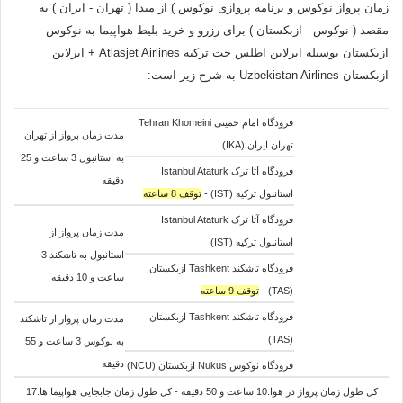
زمان پرواز نوکوس و برنامه پروازی نوکوس ) از مبدا ( تهران - ایران ) به
مقصد ( نوکوس - ازبکستان ) برای رزرو و خرید بلیط هواپیما به نوکوس
ازبکستان بوسیله ایرلاین اطلس جت ترکیه Atlasjet Airlines + ایرلاین
ازبکستان Uzbekistan Airlines به شرح زیر است:
فرودگاه امام خمینی Tehran Khomeini
مدت زمان پرواز از تهران
تهران ایران (IKA)
به استانبول 3 ساعت و 25
فرودگاه آتا ترک Istanbul Ataturk
دقیقه
استانبول ترکیه (IST) -
توقف 8 ساعته
فرودگاه آتا ترک Istanbul Ataturk
مدت زمان پرواز از
استانبول ترکیه (IST)
استانبول به تاشکند 3
فرودگاه تاشکند Tashkent ازبکستان
ساعت و 10 دقیقه
(TAS) -
توقف 9 ساعته
فرودگاه تاشکند Tashkent ازبکستان
مدت زمان پرواز از تاشکند
(TAS)
به نوکوس 3 ساعت و 55
دقیقه
فرودگاه نوکوس Nukus ازبکستان (NCU)
کل طول زمان پرواز در هوا:10 ساعت و 50 دقیقه - کل طول زمان جابجایی هواپیما ها:17