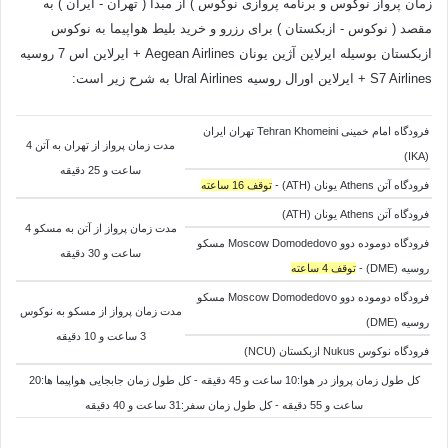
زمان پرواز نوکوس و برنامه پروازی نوکوس ) از مبدا ( تهران - ایران ) به
مقصد ( نوکوس - ازبکستان ) برای رزرو و خرید بلیط هواپیما به نوکوس
ازبکستان بوسیله ایرلاین آژین یونان Aegean Airlines + ایرلاین اس 7 روسیه
S7 Airlines + ایرلاین اورال روسیه Ural Airlines به شرح زیر است:
فرودگاه امام خمینی Tehran Khomeini تهران ایران
مدت زمان پرواز از تهران به آتن 4
(IKA)
ساعت و 25 دقیقه
فرودگاه آتن Athens یونان (ATH) -
توقف 16 ساعته
فرودگاه آتن Athens یونان (ATH)
مدت زمان پرواز از آتن به
مسکو 4
فرودگاه دوموده دوو Moscow Domodedovo مسکو
ساعت و 30 دقیقه
روسیه (DME) -
توقف 4 ساعته
فرودگاه دوموده دوو Moscow Domodedovo مسکو
مدت زمان پرواز از
مسکو به
نوکوس
روسیه (DME)
3 ساعت و 10 دقیقه
فرودگاه نوکوس Nukus ازبکستان (NCU)
کل طول زمان پرواز در هوا:10 ساعت و 45 دقیقه - کل طول زمان جابجایی هواپیما ها:20
ساعت و 55 دقیقه - کل طول زمان سفر:31 ساعت و 40 دقیقه