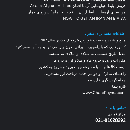
فروش بلیط هواپیمایی آریانا افغان Ariana Afghan Airlines
هواپیمایی آرمنیا
-
بلیط ارزان
-
اخذ بلیط تمام کشورهای جهان
HOW TO GET AN IRANIAN E VISA
اطلاعات مفید برای سفر :
مبلغ و شماره حساب عوارض خروج از کشور سال 1
402
کشورهایی که با پاسپورت ایرانی بدون ویزا می توانید به آنها سفر کنید
تبدیل تاریخ شمسی به میلادی و میلادی به شمسی
مقررات ورود و خروج کالا و طلا و ارز
درباره ما
لیست کالاها و اشیا ممنوعه جهت ورود و خروج به کشور
راهنمای مدارک و قوانین جدید دریافت ارز مسافرتی
مجله گردشگری قاره پیما
قاره پیما
www.GharePeyma.com
تماس با
ما :
مرکز تماس :
021-91028292
.