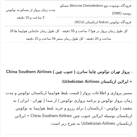
فرودگاه دوموده دوو Moscow Domodedovo مسکو
مدت زمان پرواز از
مسکو به
نوکوس
روسیه (DME)
3 ساعت و 10 دقیقه
فرودگاه نوکوس Nukus ازبکستان (NCU)
کل طول زمان پرواز در هوا:7 ساعت و 55 دقیقه - کل طول زمان جابجایی هواپیما ها:26
ساعت و 20 دقیقه - کل طول زمان سفر:34 ساعت و 15 دقیقه
-
پرواز تهران نوکوس چاینا ساترن ( جنوب چین ) China Southern Airlines
+ ایرلاین ازبکستان
Uzbekistan Airlines
:
مسیر پروازی و اطلاعات پرواز ( قیمت بلیط هواپیما ازبکستان نوکوس و مدت
زمان پرواز نوکوس و برنامه پروازی نوکوس ) از مبدا ( تهران - ایران ) به
مقصد ( نوکوس - ازبکستان ) برای رزرو و خرید بلیط هواپیما به نوکوس
ازبکستان بوسیله ایرلاین جنوب چین China Southern Airlines + ایرلاین
ازبکستان Uzbekistan Airlines به شرح زیر است: