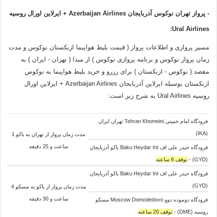
- پرواز تهران نوکوس آذربایجان
Airlines + ایرلاین اورال روسیه
Azerbaijan
:
Ural Airlines
مسیر پروازی و اطلاعات پرواز ( قیمت بلیط هواپیما ازبکستان نوکوس و مدت
زمان پرواز نوکوس و برنامه پروازی نوکوس ) از مبدا ( تهران - ایران ) به
مقصد ( نوکوس - ازبکستان ) برای رزرو و خرید بلیط هواپیما به نوکوس
ازبکستان بوسیله ایرلاین آذربایجان Azerbaijan Airlines + ایرلاین اورال
روسیه Ural Airlines به شرح زیر است:
فرودگاه امام خمینی Tehran Khomeini تهران ایران
(IKA)
مدت زمان پرواز از تهران به باکو 1
ساعت و 25 دقیقه
فرودگاه حیدر علی اف Baku Heydar Int باکو آذربایجان
(GYD) -
توقف 6 ساعته
فرودگاه حیدر علی اف Baku Heydar Int باکو آذربایجان
(GYD)
مدت زمان پرواز از باکو به
مسکو 4
ساعت و 30 دقیقه
فرودگاه دوموده دوو Moscow Domodedovo مسکو
روسیه (DME) -
توقف 20 ساعته