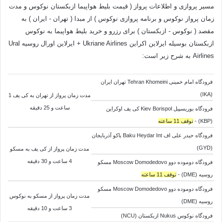
مسیر پروازی و اطلاعات پرواز ( قیمت بلیط هواپیما ازبکستان نوکوس و مدت
زمان پرواز نوکوس و برنامه پروازی نوکوس ) از مبدا ( تهران - ایران ) به
مقصد ( نوکوس - ازبکستان ) برای رزرو و خرید بلیط هواپیما به نوکوس
ازبکستان بوسیله ایرلاین اکراین Ukriane Airlines + ایرلاین اورال روسیه Ural
Airlines به شرح زیر است:
فرودگاه امام خمینی Tehran Khomeini تهران ایران
(IKA)
مدت زمان پرواز از تهران به کی یف 1
ساعت و 25 دقیقه
فرودگاه بوریسپیل Kiev Borispol کی یف اوکراین
(KBP) -
توقف 11 ساعته
فرودگاه حیدر علی اف Baku Heydar Int باکو آذربایجان
(GYD)
مدت زمان پرواز از کی یف به
مسکو
4 ساعت و 30 دقیقه
فرودگاه دوموده دوو Moscow Domodedovo مسکو
روسیه (DME) -
توقف 11 ساعته
فرودگاه دوموده دوو Moscow Domodedovo مسکو
مدت زمان پرواز از
مسکو به
نوکوس
روسیه (DME)
3 ساعت و 10 دقیقه
فرودگاه نوکوس Nukus ازبکستان (NCU)