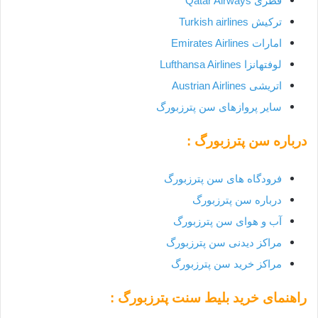
قطری Qatar Airways
ترکیش Turkish airlines
امارات Emirates Airlines
لوفتهانزا Lufthansa Airlines
اتریشی Austrian Airlines
سایر پروازهای سن پترزبورگ
درباره سن پترزبورگ :
فرودگاه های
سن پترزبورگ
درباره
سن پترزبورگ
آب و هوای
سن پترزبورگ
مراکز دیدنی
سن پترزبورگ
مراکز خرید
سن پترزبورگ
راهنمای خرید بلیط
سنت پترزبورگ
: