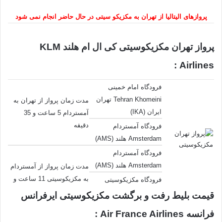
پروازهای الیتالیا از تهران به مکزیکو سیتی در حال حاضر انجام نمی شود
پرواز تهران مکزیکوسیتی کی ال ام هلند KLM
Airlines :
فرودگاه امام خمینی
Tehran Khomeini تهران
مدت زمان پرواز از تهران به
ایران (IKA)
آمستردام 5 ساعت و 35
دقیقه
فرودگاه آمستردام
Amsterdam هلند (AMS)
فرودگاه آمستردام
Amsterdam هلند (AMS)
مدت زمان پرواز از آمستردام
به مکزیکوسیتی 11 ساعت و
فرودگاه مکزیکوسیتی
45 دقیقه
Mexico City مکزیک
قیمت بلیط رفت و برگشت مکزیکوسیتی ایرفرانس
(MEX)
فرانسه Air France Airlines :
کل طول زمان پرواز در هوا:17 ساعت و 20 دقیقه – کل طول زمان جابجایی