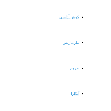
کوش آداسی
مارماریس
بدروم
آنکارا