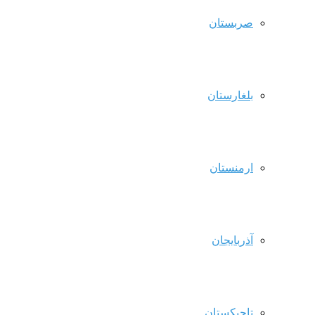
صربستان
بلغارستان
ارمنستان
آذربایجان
تاجیکستان