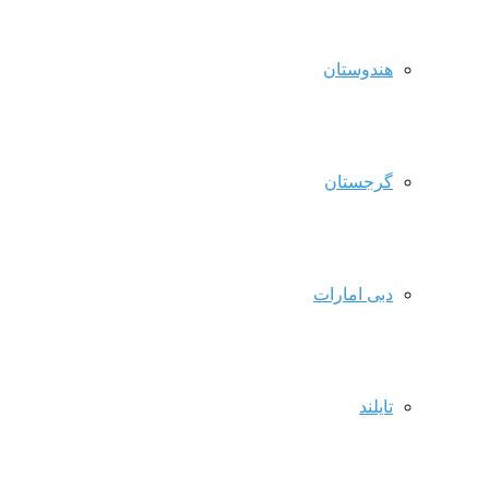
هندوستان
گرجستان
دبی امارات
تایلند