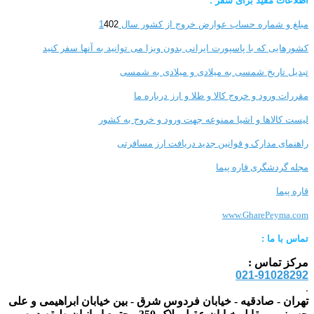
اطلاعات مفید برای سفر :
مبلغ و شماره حساب عوارض خروج از کشور سال 1
402
کشورهایی که با پاسپورت ایرانی بدون ویزا می توانید به آنها سفر کنید
تبدیل تاریخ شمسی به میلادی و میلادی به شمسی
مقررات ورود و خروج کالا و طلا و ارز
درباره ما
لیست کالاها و اشیا ممنوعه جهت ورود و خروج به کشور
راهنمای مدارک و قوانین جدید دریافت ارز مسافرتی
مجله گردشگری قاره پیما
قاره پیما
www.GharePeyma.com
تماس با
ما :
مرکز تماس :
021-91028292
.
تهران - صادقیه - خیابان فردوس شرق - بین خیابان ابراهیمی و علی