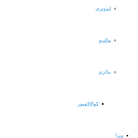
اندونزی
مالدیو
مالزی
کوالالامپور
ویزا