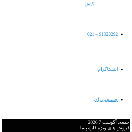
کیش
91028292 – 021
اینستاگرام
جستجو برای
جمعه, آگوست 7 2026
فروش های ویژه قاره پیما