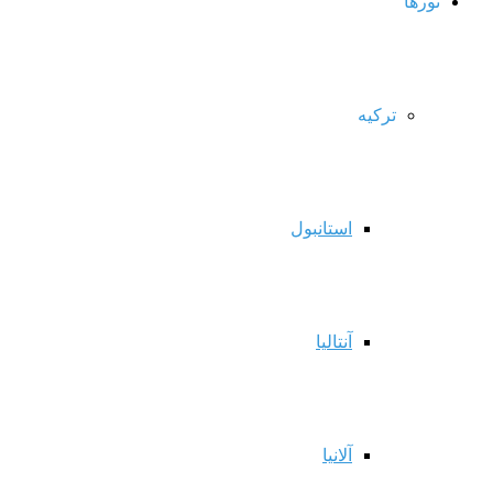
تورها
ترکیه
استانبول
آنتالیا
آلانیا