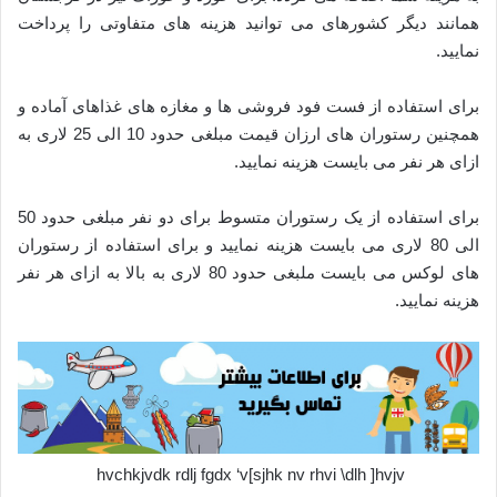
همانند دیگر کشورهای می توانید هزینه های متفاوتی را پرداخت
نمایید.
برای استفاده از فست فود فروشی ها و مغازه های غذاهای آماده و
همچنین رستوران های ارزان قیمت مبلغی حدود 10 الی 25 لاری به
ازای هر نفر می بایست هزینه نمایید.
برای استفاده از یک رستوران متسوط برای دو نفر مبلغی حدود 50
الی 80 لاری می بایست هزینه نمایید و برای استفاده از رستوران
های لوکس می بایست ملبغی حدود 80 لاری به بالا به ازای هر نفر
هزینه نمایید.
hvchkjvdk rdlj fgdx ‘v[sjhk nv rhvi \dlh ]hvjv