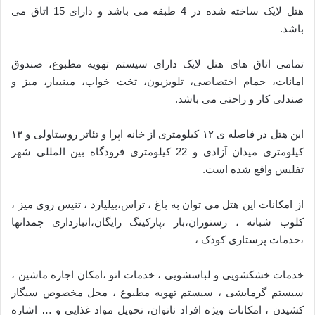
هتل لایک ساخته شده در 4 طبقه می باشد و دارای 15 اتاق می
باشد.
تمامی اتاق های هتل لایک دارای سیستم تهویه مطبوع، صندوق
امانات، حمام اختصاصی، تلویزیون، تخت خواب، مینیبار، میز و
صندلی کار و راحتی می باشد.
این هتل در فاصله ی ۱۲ کیلومتری از خانه اپرا و تئاتر روستاولی و ۱۳
کیلومتری میدان آزادی و 22 کیلومتری فرودگاه بین المللی شهر
تفلیس واقع شده است.
از امکانات این هتل می توان به باغ ، تراس،بیلیارد ، تنیس روی میز ،
کلوب شبانه ، رستوران،بار ،پارکینگ رایگان،انبارداری چمدانها
،خدمات پرستاری کودک ،
خدمات خشکشویی و لباسشویی ، خدمات اتو ،امکان اجاره ماشین ،
سیستم گرمایشی ، سیستم تهویه مطبوع ، محل مخصوص سیگار
کشیدن ، امکانات ویژه افراد ناتوان، تحویل مواد غذایی و … اشاره