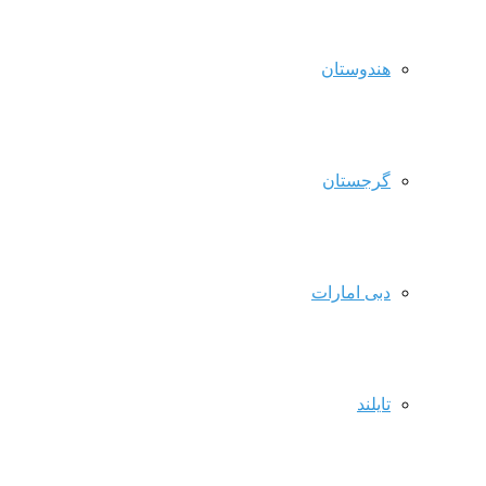
هندوستان
گرجستان
دبی امارات
تایلند