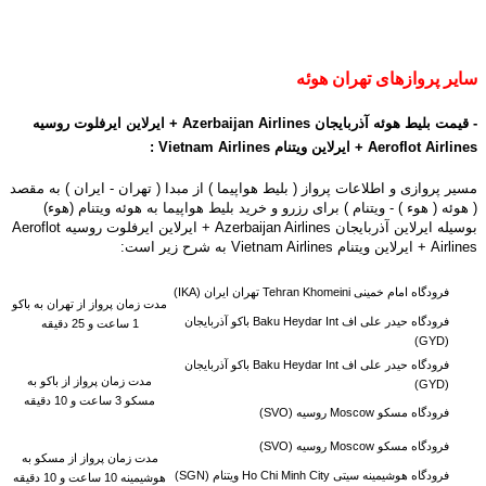
سایر پروازهای تهران هوئه
-
قیمت بلیط هوئه آذربایجان
Airlines
Azerbaijan
+
ایرلاین ایرفلوت روسیه
Airlines
Aeroflot
+ ایرلاین ویتنام Vietnam Airlines
:
مسیر پروازی و اطلاعات پرواز ( بلیط هواپیما ) از مبدا ( تهران - ایران ) به مقصد
( هوئه ( هوء ) - ویتنام ) برای رزرو و خرید بلیط هواپیما به هوئه ویتنام (هوء)
بوسیله ایرلاین آذربایجان Azerbaijan Airlines + ایرلاین ایرفلوت روسیه Aeroflot
Airlines + ایرلاین ویتنام Vietnam Airlines به شرح زیر است:
فرودگاه امام خمینی Tehran Khomeini تهران ایران (IKA)
مدت زمان پرواز از تهران به باکو
فرودگاه حیدر علی اف Baku Heydar Int باکو آذربایجان
1 ساعت و 25 دقیقه
(GYD)
فرودگاه حیدر علی اف Baku Heydar Int باکو آذربایجان
مدت زمان پرواز از باکو به
(GYD)
مسکو 3 ساعت و 10 دقیقه
فرودگاه مسکو Moscow روسیه (SVO)
فرودگاه مسکو Moscow روسیه (SVO)
مدت زمان پرواز از مسکو به
فرودگاه هوشیمینه سیتی Ho Chi Minh City ویتنام (SGN)
هوشیمینه 10 ساعت و 10 دقیقه