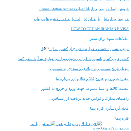
فروش بلیط هواپیمایی آریانا افغان Ariana Afghan Airlines
هواپیمایی آرمنیا
-
بلیط ارزان
-
اخذ بلیط تمام کشورهای جهان
HOW TO GET AN IRANIAN E VISA
اطلاعات مفید برای سفر :
مبلغ و شماره حساب عوارض خروج از کشور سال 1
402
کشورهایی که با پاسپورت ایرانی بدون ویزا می توانید به آنها سفر کنید
تبدیل تاریخ شمسی به میلادی و میلادی به شمسی
مقررات ورود و خروج کالا و طلا و ارز
درباره ما
لیست کالاها و اشیا ممنوعه جهت ورود و خروج به کشور
راهنمای مدارک و قوانین جدید دریافت ارز مسافرتی
مجله گردشگری قاره پیما
قاره پیما
www.GharePeyma.com