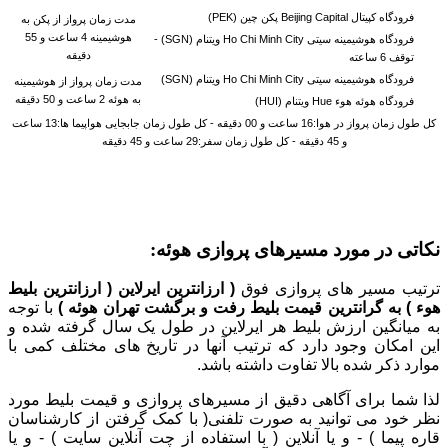
فرودگاه کپیتال Beijing Capital پکن چین (PEK)
مدت زمان پرواز از پکن به
هوشیمینه 4 ساعت و 55
فرودگاه هوشیمینه سیتی Ho Chi Minh City ویتنام (SGN) -
دقیقه
توقف 6 ساعته
فرودگاه هوشیمینه سیتی Ho Chi Minh City ویتنام (SGN)
مدت زمان پرواز از
هوشیمینه
به هوئه 2 ساعت و 50 دقیقه
فرودگاه هوئه هوء Hue ویتنام (HUI)
کل طول زمان پرواز در هوا:16 ساعت و 00 دقیقه - کل طول زمان جابجایی هواپیما ها:13 ساعت
و 45 دقیقه - کل طول زمان سفر:29 ساعت و 45 دقیقه
نکاتی در مورد مسیرهای پروازی هوئه:
ترتیب مسیر های پروازی فوق
( ارزانترین ایرلاین ( ارزانترین بلیط
هوء ) به گرانترین قیمت بلیط رفت و برگشت تهران هوئه )
با توجه
به میانگین ارزش بلیط هر ایرلاین در طول یک سال گرفته شده و
این امکان وجود دارد که ترتیب آنها در تاریخ های مختلف کمی با
موارد ذکر شده بالا تفاوت داشته باشد.
لذا شما برای آگاهی دقیق از مسیرهای پروازی و قیمت بلیط مورد
نظر خود می توانید به صورت تلفنی( با کمک گرفتن از کارشناسان
قاره پیما ) - و یا آنلاین ( با استفاده از چت آنلاین سایت ) - و یا