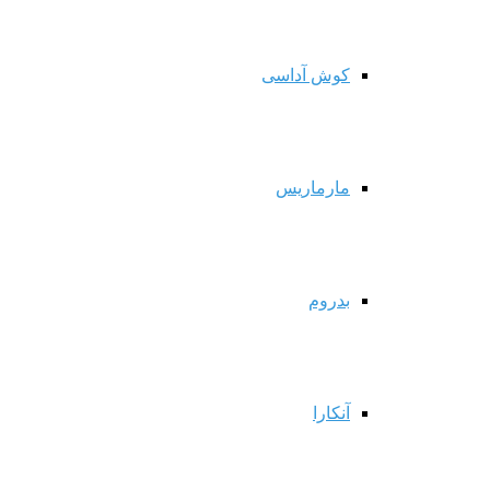
کوش آداسی
مارماریس
بدروم
آنکارا