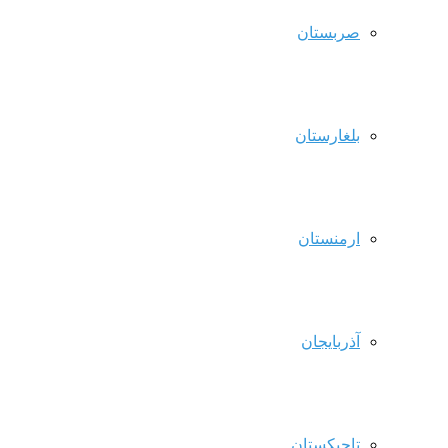
صربستان
بلغارستان
ارمنستان
آذربایجان
تاجیکستان