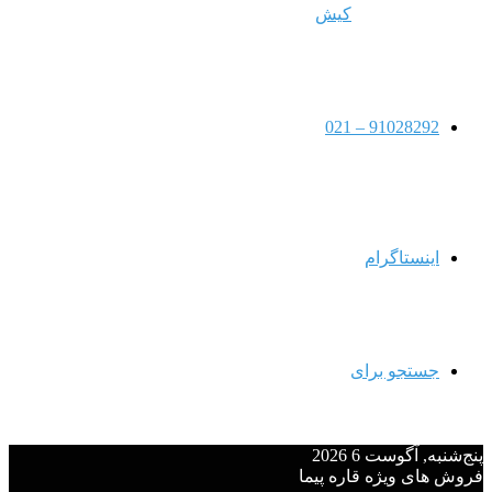
کیش
91028292 – 021
اینستاگرام
جستجو برای
پنج‌شنبه, آگوست 6 2026
فروش های ویژه قاره پیما