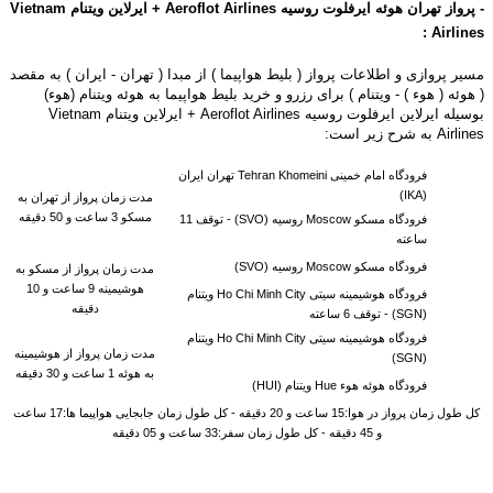
- پرواز تهران هوئه ایرفلوت روسیه
Airlines
Aeroflot
+ ایرلاین ویتنام Vietnam
Airlines :
مسیر پروازی و اطلاعات پرواز ( بلیط هواپیما ) از مبدا ( تهران - ایران ) به مقصد
( هوئه ( هوء ) - ویتنام ) برای رزرو و خرید بلیط هواپیما به هوئه ویتنام (هوء)
بوسیله ایرلاین ایرفلوت روسیه Aeroflot Airlines + ایرلاین ویتنام Vietnam
Airlines به شرح زیر است:
فرودگاه امام خمینی Tehran Khomeini تهران ایران
(IKA)
مدت زمان پرواز از تهران به
مسکو 3 ساعت و 50 دقیقه
فرودگاه مسکو Moscow روسیه (SVO) -
توقف 11
ساعته
فرودگاه مسکو Moscow روسیه (SVO)
مدت زمان پرواز از مسکو به
هوشیمینه 9 ساعت و 10
فرودگاه هوشیمینه سیتی Ho Chi Minh City ویتنام
دقیقه
(SGN) -
توقف 6 ساعته
فرودگاه هوشیمینه سیتی Ho Chi Minh City ویتنام
مدت زمان پرواز از هوشیمینه
(SGN)
به
هوئه 1 ساعت و 30 دقیقه
فرودگاه هوئه هوء Hue ویتنام (HUI)
کل طول زمان پرواز در هوا:15 ساعت و 20 دقیقه - کل طول زمان جابجایی هواپیما ها:17 ساعت
و 45 دقیقه - کل طول زمان سفر:33 ساعت و 05 دقیقه