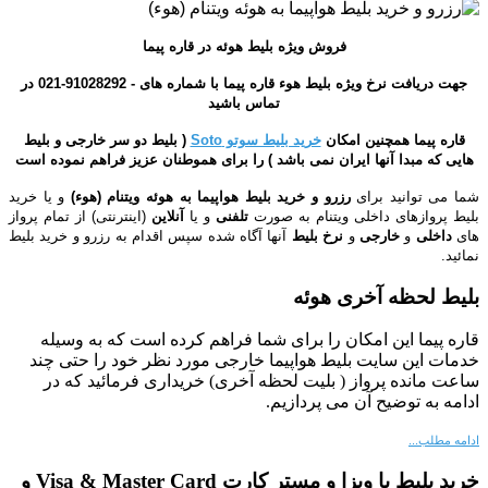
فروش ویژه بلیط هوئه در قاره پیما
جهت دریافت نرخ ویژه بلیط هوء قاره پیما با شماره های - 91028292-021 در
تماس باشید
قاره پیما همچنین امکان
خرید بلیط سوتو Soto
( بلیط دو سر خارجی و بلیط
هایی که مبدا آنها ایران نمی باشد ) را برای هموطنان عزیز فراهم نموده است
شما می توانید برای
رزرو و خرید بلیط هواپیما به هوئه ویتنام (هوء)
و یا خرید
بلیط پروازهای داخلی ویتنام
به صورت
تلفنی
و یا
آنلاین
(اینترنتی)
از تمام پرواز
های
داخلی
و
خارجی
و
نرخ بلیط
آنها آگاه شده سپس اقدام به رزرو و خرید بلیط
نمائید.
بلیط لحظه آخری هوئه
قاره پیما این امکان را برای شما فراهم کرده است که به وسیله
خدمات این سایت بلیط هواپیما خارجی مورد نظر خود را
حتی چند
ساعت مانده پرواز
( بلیت لحظه آخری) خریداری فرمائید که در
ادامه به توضیح آن می پردازیم.
ادامه مطلب...
خرید بلیط با ویزا و مستر کارت Visa & Master Card و