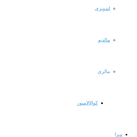
اندونزی
مالدیو
مالزی
کوالالامپور
ویزا