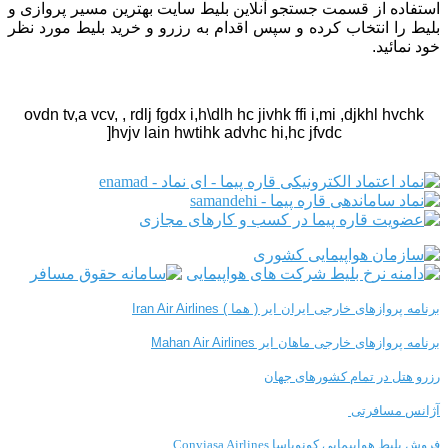
استفاده از قسمت جستجو آنلاین بلیط سایت بهترین مسیر پروازی و
بلیط را انتخاب کرده و سپس اقدام به رزرو و خرید بلیط مورد نظر
خود نمائید.
ovdn tv,a vcv, , rdlj fgdx i,h\dlh hc jivhk ffi i,mi ,djkhl hvchk
]hvjv lain hwtihk advhc hi,hc jfvdc
برنامه پروازهای خارجی ایران ایر ( هما ) Iran Air Airlines
برنامه پروازهای خارجی ماهان ایر Mahan Air Airlines
رزرو هتل در تمام کشورهای جهان
آژانس مسافرتی
فروش بلیط هواپیمایی کونویاسا Conviasa Airlines