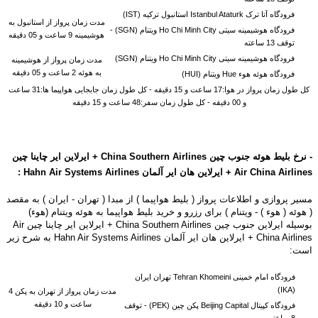
فرودگاه آتا ترک Istanbul Ataturk استانبول ترکیه (IST)
مدت زمان پرواز از استانبول به
فرودگاه هوشیمینه سیتی Ho Chi Minh City ویتنام (SGN) -
هوشیمینه 9 ساعت و 05 دقیقه
توقف 13 ساعته
فرودگاه هوشیمینه سیتی Ho Chi Minh City ویتنام (SGN)
مدت زمان پرواز از
هوشیمینه
به هوئه 2 ساعت و 05 دقیقه
فرودگاه هوئه هوء Hue ویتنام (HUI)
کل طول زمان پرواز در هوا:17 ساعت و 15 دقیقه - کل طول زمان جابجایی هواپیما ها:31 ساعت
و 00 دقیقه - کل طول زمان سفر:48 ساعت و 15 دقیقه
- نرخ بلیط هوئه جنوب چین China Southern Airlines
+ ایرلاین ایر چاینا چین
Air China Airlines + ایرلاین هان ایر آلمان Hahn Air Systems Airlines :
مسیر پروازی و اطلاعات پرواز ( بلیط هواپیما ) از مبدا ( تهران - ایران ) به مقصد
( هوئه ( هوء ) - ویتنام ) برای رزرو و خرید بلیط هواپیما به هوئه ویتنام (هوء)
بوسیله ایرلاین جنوب چین China Southern Airlines + ایرلاین ایر چاینا چین Air
China Airlines + ایرلاین هان ایر آلمان Hahn Air Systems Airlines به شرح زیر
است:
فرودگاه امام خمینی Tehran Khomeini تهران ایران
(IKA)
مدت زمان پرواز از تهران به پکن 4
ساعت و 10 دقیقه
فرودگاه کپیتال Beijing Capital پکن چین (PEK) -
توقف
8 ساعته