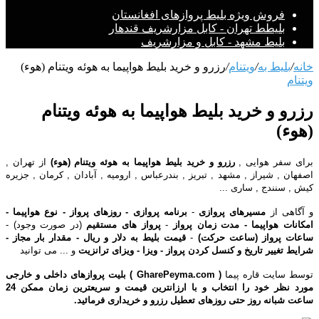
فروش ویژه بلیط پروازهای افغانستان
بلیطط تهران - کابل مزارشریف قندهار
بلیط مشهد - کابل و مزارشریف
خانه
/
بلیط به
/
ویتنام
/
رزرو و خرید بلیط هواپیما به هوئه ویتنام (هوء)
ویتنام
رزرو و خرید بلیط هواپیما به هوئه ویتنام
(هوء)
برای سفر هوایی ,
رزرو و خرید بلیط هواپیما به هوئه ویتنام (هوء)
از تهران ,
اصفهان , شیراز , مشهد , تبریز , بندرعباس , ارومیه , آبادان , کرمان , جزیره
کیش , سنندج , ساری ...
و آگاهی از
مسیرهای پروازی
-
برنامه پروازی - روزهای پرواز - نوع هواپیما -
امکانات هواپیما - مدت زمان پرواز
-
پرواز های مستقیم
(در صورت وجود) -
ساعات پرواز (ساعت حرکت)
-
قیمت بلیط به دلار و ریال - مقدار بار مجاز -
شرایط تغییر تاریخ و کنسل کردن پرواز - ویزا - ویزای ترانزیت
و ... می توانید
توسط سایت قاره پیما
( GharePeyma.com ) بلیت پروازهای
داخلی
و
خارجی
مورد نظر خود را انتخاب و با
ارزانترین
قیمت
و سریعترین زمان ممکن 24
ساعت شبانه روز حتی روزهای تعطیل رزرو و خریداری فرمائید.