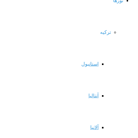
تورها
ترکیه
استانبول
آنتالیا
آلانیا