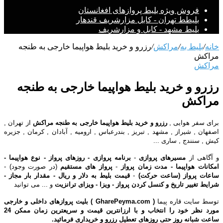
فروش ویژه بلیط پروازهای افغانستان
بلیطط تهران - کابل مزارشریف قندهار
بلیط مشهد - کابل و مزارشریف
خانه
/
بلیط به
/
مراکش
/
رزرو و خرید بلیط هواپیما خارجی به طنجه
مراکش
مراکش
رزرو و خرید بلیط هواپیما خارجی به طنجه
مراکش
برای سفر هوایی ,
رزرو و خرید بلیط هواپیما خارجی به طنجه مراکش
از تهران ,
اصفهان , شیراز , مشهد , تبریز , بندرعباس , ارومیه , آبادان , کرمان , جزیره
کیش , سنندج , ساری ...
و آگاهی از
مسیرهای پروازی
-
برنامه پروازی - روزهای پرواز - نوع هواپیما -
امکانات هواپیما - مدت زمان پرواز
-
پرواز های مستقیم
(در صورت وجود) -
ساعات پرواز (ساعت حرکت)
-
قیمت بلیط به دلار و ریال - مقدار بار مجاز -
شرایط تغییر تاریخ و کنسل کردن پرواز - ویزا - ویزای ترانزیت
و ... می توانید
توسط سایت قاره پیما
( GharePeyma.com ) بلیت پروازهای
داخلی
و
خارجی
مورد نظر خود را انتخاب و با
ارزانترین
قیمت
و سریعترین زمان ممکن 24
ساعت شبانه روز حتی روزهای تعطیل رزرو و خریداری فرمائید.