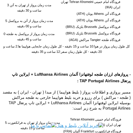
فرودگاه امام خمینی Tehran Khomeini تهران
مدت زمان پرواز از تهران به
آتن
3
ایران (IKA)
ساعت و 30 دقیقه
فرودگاه آتن Athens یونان (ATH)
فرودگاه آتن Athens یونان (ATH)
مدت زمان پرواز از
آتن
به
بروکسل
5
ساعت و 00 دقیقه
فرودگاه بروکسل Brussels بلژیک (BRU)
فرودگاه بروکسل Brussels بلژیک (BRU)
مدت زمان پرواز از
بروکسل
به
طنجه 0
ساعت و 45 دقیقه
فرودگاه طنجه Tangier مراکش (AGA)
کل طول زمان پرواز در هوا:10 ساعت و 15 دقیقه - کل طول زمان جابجایی هواپیما ها:2 ساعت و
20 دقیقه - کل طول زمان سفر:12 ساعت و 35 دقیقه
- پروازهای ارزان طنجه لوفتهانزا آلمان
Airlines
Lufthansa
+
ایرلاین تاپ
پرتغال
Airlines
TAP Portugal
:
مسیر پروازی و اطلاعات پرواز ( بلیط هواپیما ) از مبدا ( تهران - ایران ) به مقصد
( طنجه - مراکش ) برای رزرو و خرید بلیط هواپیما خارجی به طنجه مراکش
بوسیله
ایرلاین لوفتهانزا آلمان Lufthansa Airlines +
ایرلاین تاپ پرتغال TAP
Portugal Airlines به شرح زیر است:
فرودگاه امام خمینی Tehran Khomeini
مدت زمان پرواز از تهران به فرانکفورت 5
تهران ایران (IKA)
ساعت و 15 دقیقه
فرودگاه فرانکفورت Frankfurt آلمان (FRA)