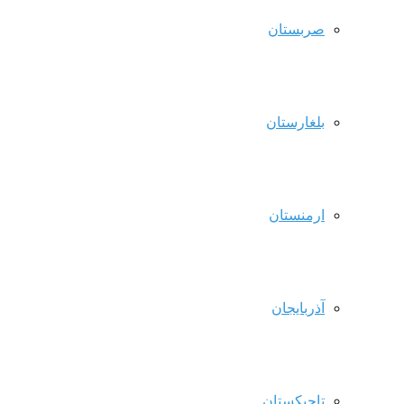
صربستان
بلغارستان
ارمنستان
آذربایجان
تاجیکستان