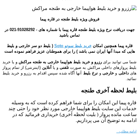
فروش ویژه بلیط طنجه در قاره پیما
جهت دریافت نرخ ویژه بلیط طنجه قاره پیما با شماره های - 91028292-021 در
تماس باشید
قاره پیما همچنین امکان
خرید بلیط سوتو Soto
( بلیط دو سر خارجی و بلیط
هایی که مبدا آنها ایران نمی باشد ) را برای هموطنان عزیز فراهم نموده است
شما می توانید برای
رزرو و خرید بلیط هواپیما خارجی به طنجه مراکش
و یا خرید
بلیط پروازهای داخلی مراکش
به صورت
تلفنی
و یا
آنلاین
(اینترنتی)
از تمام پرواز
های
داخلی
و
خارجی
و
نرخ بلیط
آنها آگاه شده سپس اقدام به رزرو و خرید بلیط
نمائید.
بلیط لحظه آخری طنجه
قاره پیما این امکان را برای شما فراهم کرده است که به وسیله
خدمات این سایت بلیط هواپیما خارجی مورد نظر خود را
حتی چند
ساعت مانده پرواز
( بلیت لحظه آخری) خریداری فرمائید که در
ادامه به توضیح آن می پردازیم.
ادامه مطلب...