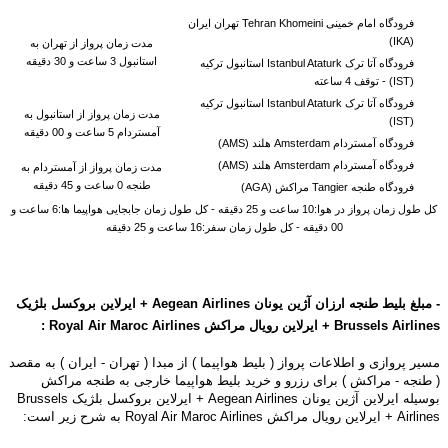
فرودگاه امام خمینی Tehran Khomeini تهران ایران
(IKA)
مدت زمان پرواز از تهران به
استانبول 3 ساعت و 30 دقیقه
فرودگاه آتا ترک Istanbul Ataturk استانبول ترکیه
(IST) -
توقف 4 ساعته
فرودگاه آتا ترک Istanbul Ataturk استانبول ترکیه
مدت زمان پرواز از استانبول به
(IST)
آمستردام 5 ساعت و 00 دقیقه
فرودگاه آمستردام Amsterdam هلند (AMS)
فرودگاه آمستردام Amsterdam هلند (AMS)
مدت زمان پرواز از آمستردام به
طنجه 0 ساعت و 45 دقیقه
فرودگاه طنجه Tangier مراکش (AGA)
کل طول زمان پرواز در هوا:10 ساعت و 25 دقیقه - کل طول زمان جابجایی هواپیما ها:6 ساعت و
00 دقیقه - کل طول زمان سفر:16 ساعت و 25 دقیقه
-
مبلغ بلیط طنجه ارزان آژین یونان
Airlines + ایرلاین بروکسل بلژیک
Aegean
Brussels Airlines
+ ایرلاین رویال مراکش
Airlines
Royal Air Maroc
:
مسیر پروازی و اطلاعات پرواز ( بلیط هواپیما ) از مبدا ( تهران - ایران ) به مقصد
( طنجه - مراکش ) برای رزرو و خرید بلیط هواپیما خارجی به طنجه مراکش
بوسیله
ایرلاین آژین یونان Aegean Airlines + ایرلاین بروکسل بلژیک Brussels
Airlines + ایرلاین رویال مراکش Royal Air Maroc Airlines به شرح زیر است: