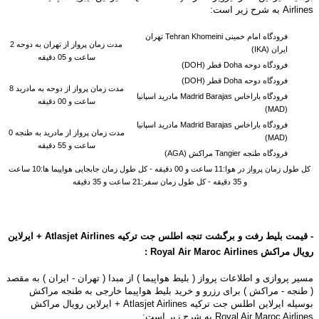
Airlines به شرح زیر است:
فرودگاه امام خمینی Tehran Khomeini تهران
مدت زمان پرواز از تهران به دوحه 2
ایران (IKA)
ساعت و 05 دقیقه
فرودگاه دوحه Doha قطر (DOH)
فرودگاه دوحه Doha قطر (DOH)
مدت زمان پرواز از دوحه به
مادرید 8
فرودگاه باراخاس Madrid Barajas مادرید اسپانیا
ساعت و 00 دقیقه
(MAD)
فرودگاه باراخاس Madrid Barajas مادرید اسپانیا
مدت زمان پرواز از
مادرید به
طنجه 0
(MAD)
ساعت و 55 دقیقه
فرودگاه طنجه Tangier مراکش (AGA)
کل طول زمان پرواز در هوا:11 ساعت و 00 دقیقه - کل طول زمان جابجایی هواپیما ها:10 ساعت
و 35 دقیقه - کل طول زمان سفر:21 ساعت و 35 دقیقه
-
قیمت بلیط رفت و برگشت تنجه اطلس جت ترکیه Atlasjet Airlines + ایرلاین
رویال مراکش
Airlines
Royal Air Maroc
:
مسیر پروازی و اطلاعات پرواز ( بلیط هواپیما ) از مبدا ( تهران - ایران ) به مقصد
( طنجه - مراکش ) برای رزرو و خرید بلیط هواپیما خارجی به طنجه مراکش
بوسیله
ایرلاین اطلس جت ترکیه Atlasjet Airlines + ایرلاین رویال مراکش
Royal Air Maroc Airlines به شرح زیر است: