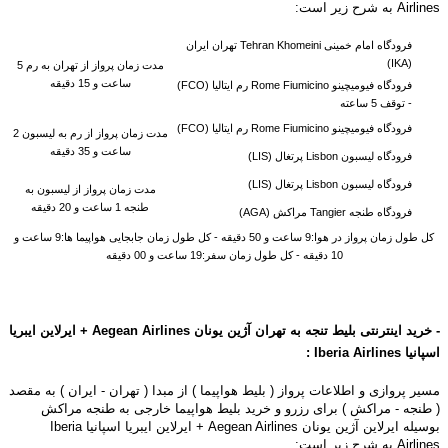
Airlines به شرح زیر است:
فرودگاه امام خمینی Tehran Khomeini تهران ایران
(IKA)
مدت زمان پرواز از تهران به رم 5
ساعت و 15 دقیقه
فرودگاه فیومیچینو Rome Fiumicino رم ایتالیا (FCO)
-
توقف 5 ساعته
فرودگاه فیومیچینو Rome Fiumicino رم ایتالیا (FCO)
مدت زمان پرواز از رم به لیسبون 2
ساعت و 35 دقیقه
فرودگاه لیسبون Lisbon پرتغال (LIS)
فرودگاه لیسبون Lisbon پرتغال (LIS)
مدت زمان پرواز از لیسبون به
طنجه 1 ساعت و 20 دقیقه
فرودگاه طنجه Tangier مراکش (AGA)
کل طول زمان پرواز در هوا:9 ساعت و 50 دقیقه - کل طول زمان جابجایی هواپیما ها:9 ساعت و
10 دقیقه - کل طول زمان سفر:19 ساعت و 00 دقیقه
-
خرید اینترنتی بلیط تنجه به تهران آژین یونان
Aegean
Airlines + ایرلاین ایبریا
اسپانیا
Airlines
Iberia
:
مسیر پروازی و اطلاعات پرواز ( بلیط هواپیما ) از مبدا ( تهران - ایران ) به مقصد
( طنجه - مراکش ) برای رزرو و خرید بلیط هواپیما خارجی به طنجه مراکش
بوسیله
ایرلاین آژین یونان Aegean Airlines + ایرلاین ایبریا اسپانیا Iberia
Airlines به شرح زیر است: