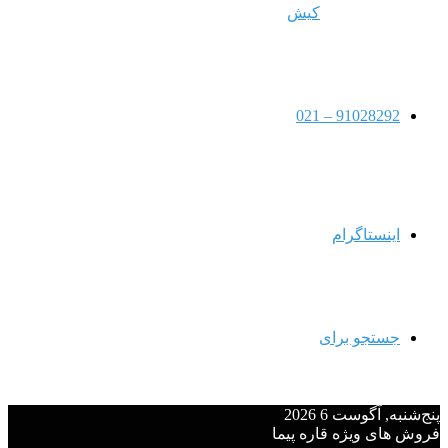
کیش
91028292 – 021
اینستاگرام
جستجو برای
پنج‌شنبه, آگوست 6 2026
فروش های ویژه قاره پیما