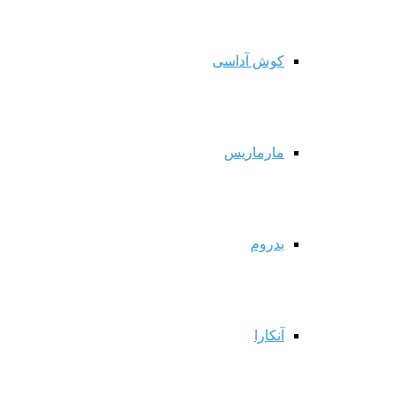
کوش آداسی
مارماریس
بدروم
آنکارا