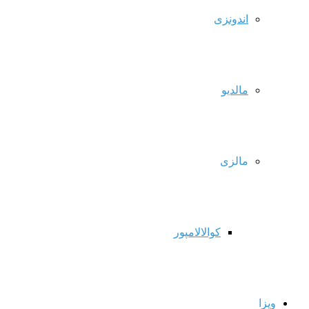
اندونزی
مالدیو
مالزی
کوالالامپور
ویزا