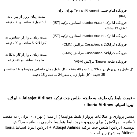
فرودگاه امام خمینی Tehran Khomeini تهران ایران
(IKA)
مدت زمان پرواز از تهران به
استانبول 3 ساعت و 30 دقیقه
فرودگاه آتا ترک Istanbul Ataturk استانبول ترکیه (IST) -
توقف 13 ساعته
فرودگاه آتا ترک Istanbul Ataturk استانبول ترکیه (IST)
مدت زمان پرواز از استانبول به
کازابلانکا 5 ساعت و 00 دقیقه
فرودگاه کازابلانکا Casablanca مراکش (CMN)
فرودگاه کازابلانکا Casablanca مراکش (CMN)
مدت زمان پرواز از کازابلانکا به
طنجه 0 ساعت و 45 دقیقه
فرودگاه طنجه Tangier مراکش (AGA)
کل طول زمان پرواز در هوا:9 ساعت و 40 دقیقه - کل طول زمان جابجایی هواپیما ها:14 ساعت و
35 دقیقه - کل طول زمان سفر:24 ساعت و 15 دقیقه
-
قیمت بلیط یک طرفه به طنجه اطلس جت ترکیه Atlasjet Airlines + ایرلاین
ایبریا اسپانیا
Airlines
Iberia
:
مسیر پروازی و اطلاعات پرواز ( بلیط هواپیما ) از مبدا ( تهران - ایران ) به مقصد
( طنجه - مراکش ) برای رزرو و خرید بلیط هواپیما خارجی به طنجه مراکش
بوسیله
ایرلاین اطلس جت ترکیه Atlasjet Airlines + ایرلاین ایبریا اسپانیا Iberia
Airlines به شرح زیر است: