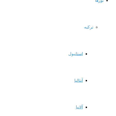
تورها
ترکیه
استانبول
آنتالیا
آلانیا