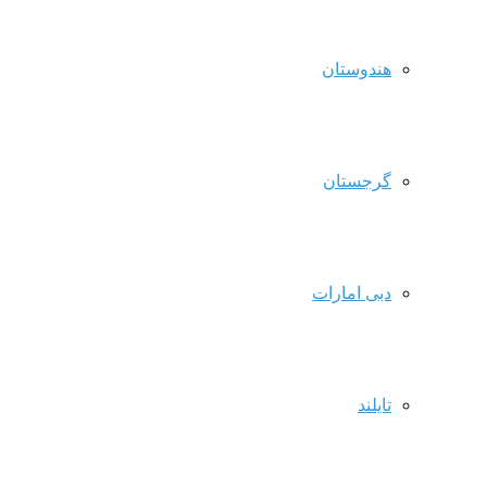
هندوستان
گرجستان
دبی امارات
تایلند