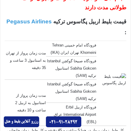
طولانی مدت دارند
قیمت بلیط اربیل پگاسوس ترکیه
Pegasus Airlines
:
فرودگاه امام خمینی Tehran
Khomeini تهران ایران (IKA)
مدت زمان پرواز از تهران
به استانبول 3 ساعت و
فرودگاه صبیحا گوکچن Istanbul
35 دقیقه
Sabiha Gokcen استانبول
ترکیه (SAW)
فرودگاه صبیحا گوکچن Istanbul
Sabiha Gokcen استانبول
مدت زمان پرواز از
ترکیه (SAW)
استانبول به اربیل 2
فرودگاه اربیل Erbil
ساعت و 10 دقیقه
International Airport عراق
(EBL)
کل طول زمان پرواز در هوا:5 ساعت و 45 دقیقه – کل طول زمان جابجایی