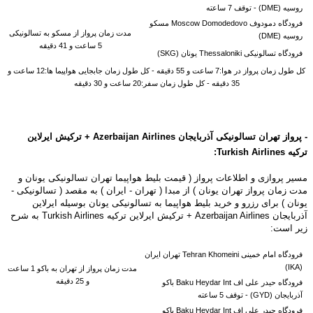
روسیه (DME) -
توقف 7 ساعته
فرودگاه دمودوف Moscow Domodedovo مسکو
مدت زمان پرواز از
مسکو به
تسالونیکی
روسیه (DME)
5 ساعت و 41 دقیقه
فرودگاه تسالونیکی Thessaloniki یونان (SKG)
کل طول زمان پرواز در هوا:7 ساعت و 55 دقیقه - کل طول زمان جابجایی هواپیما ها:12 ساعت و
35 دقیقه - کل طول زمان سفر:20 ساعت و 30 دقیقه
- پرواز تهران تسالونیکی آذربایجان
Airlines +
Azerbaijan
ترکیش ایرلاین
ترکیه
Turkish Airlines:
مسیر پروازی و اطلاعات پرواز ( قیمت بلیط هواپیما تهران تسالونیکی یونان و
مدت زمان پرواز تهران یونان ) از مبدا ( تهران - ایران ) به مقصد ( تسالونیکی -
یونان ) برای رزرو و خرید بلیط هواپیما به تسالونیکی یونان بوسیله ایرلاین
آذربایجان Azerbaijan Airlines + ترکیش ایرلاین ترکیه Turkish Airlines به شرح
زیر است:
فرودگاه امام خمینی Tehran Khomeini تهران ایران
(IKA)
مدت زمان پرواز از تهران به باکو 1 ساعت
و 25 دقیقه
فرودگاه حیدر علی اف Baku Heydar Int باکو
آذربایجان (GYD) -
توقف 5 ساعته
فرودگاه حیدر علی اف Baku Heydar Int باکو