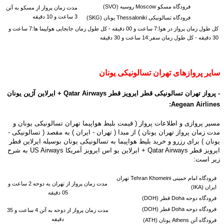
فرودگاه مسکو Moscow روسیه (SVO)
مدت زمان پرواز از مسکو به آتن
3 ساعت و 10 دقیقه
فرودگاه تسالونیکی Thessaloniki یونان (SKG)
کل طول زمان پرواز در هوا:7 ساعت و 00 دقیقه - کل طول زمان جابجایی هواپیما ها:7 ساعت و
30 دقیقه - کل طول زمان سفر:14 ساعت و 30 دقیقه
سایر پروازهای تهران تسالونیکی یونان
- پرواز تهران تسالونیکی قطر ایرویز قطر Qatar Airways +
ایرلاین آژین یونان
Aegean Airlines:
مسیر پروازی و اطلاعات پرواز ( قیمت بلیط هواپیما تهران تسالونیکی یونان و
مدت زمان پرواز تهران یونان ) از مبدا ( تهران - ایران ) به مقصد ( تسالونیکی -
یونان ) برای رزرو و خرید بلیط هواپیما به تسالونیکی یونان بوسیله ایرلاین قطر
ایرویز قطر Qatar Airways + ایرلاین یو اس ایرویز آمریکا US Airways به شرح
زیر است:
فرودگاه امام خمینی Tehran Khomeini تهران
مدت زمان پرواز از تهران به دوحه 2 ساعت و
ایران (IKA)
05 دقیقه
فرودگاه دوحه Doha قطر (DOH)
فرودگاه دوحه Doha قطر (DOH)
مدت زمان پرواز از دوحه به
آتن 4 ساعت و 35
دقیقه
فرودگاه آتن Athens یونان (ATH)