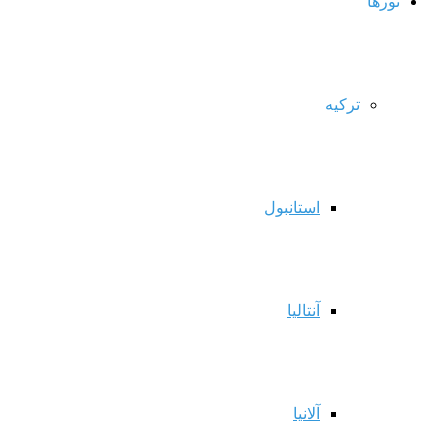
تورها
ترکیه
استانبول
آنتالیا
آلانیا