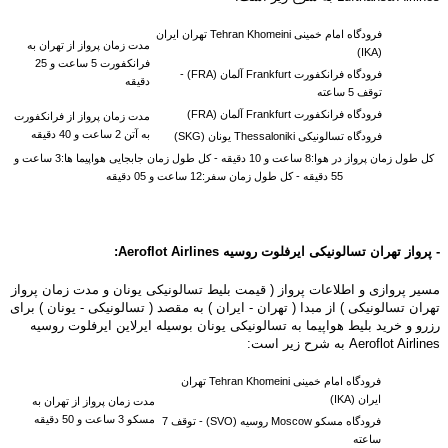
فرودگاه امام خمینی Tehran Khomeini تهران ایران
مدت زمان پرواز از تهران به
(IKA)
فرانکفورت 5 ساعت و 25
فرودگاه فرانکفورت Frankfurt آلمان (FRA) -
دقیقه
توقف 5 ساعته
فرودگاه فرانکفورت Frankfurt آلمان (FRA)
مدت زمان پرواز از فرانکفورت
به آتن 2 ساعت و 40 دقیقه
فرودگاه تسالونیکی Thessaloniki یونان (SKG)
کل طول زمان پرواز در هوا:8 ساعت و 10 دقیقه - کل طول زمان جابجایی هواپیما ها:3 ساعت و
55 دقیقه - کل طول زمان سفر:12 ساعت و 05 دقیقه
- پرواز تهران تسالونیکی ایرفلوت روسیه
Aeroflot Airlines
:
مسیر پروازی و اطلاعات پرواز ( قیمت بلیط تسالونیکی یونان و مدت زمان پرواز
تهران تسالونیکی ) از مبدا ( تهران - ایران ) به مقصد ( تسالونیکی - یونان ) برای
رزرو و خرید بلیط هواپیما به تسالونیکی یونان بوسیله ایرلاین ایرفلوت روسیه
Aeroflot Airlines به شرح زیر است:
فرودگاه امام خمینی Tehran Khomeini تهران
ایران (IKA)
مدت زمان پرواز از تهران به
مسکو 3 ساعت و 50 دقیقه
فرودگاه مسکو Moscow روسیه (SVO) -
توقف 7
ساعته