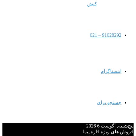
کیش
91028292 – 021
اینستاگرام
جستجو برای
پنج‌شنبه, آگوست 6 2026
فروش های ویژه قاره پیما