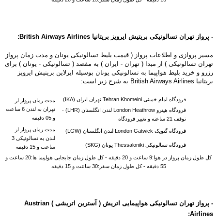
- پرواز تهران تسالونیکی بریتیش ایرویز بریتانیا
Airlines
British Airways
:
مسیر پروازی و اطلاعات پرواز ( قیمت بلیط تسالونیکی یونان و مدت زمان پرواز
تهران تسالونیکی ) از مبدا ( تهران - ایران ) به مقصد ( تسالونیکی - یونان ) برای
رزرو و خرید بلیط هواپیما به تسالونیکی یونان بوسیله ایرلاین بریتیش ایرویز
بریتانیا British Airways Airlines به شرح زیر است:
فرودگاه امام خمینی Tehran Khomeini تهران ایران (IKA)
مدت زمان پرواز از
تهران به لندن 6 ساعت
فرودگاه هیترو
London Heathrow
لندن انگلستان (LHR) -
و 05 دقیقه
توقف 21 ساعته و تغییر فرودگاه
مدت زمان پرواز از
فرودگاه گتویک
London Gatwick
لندن انگلستان (LGW)
لندن به تسالونیکی 3
فرودگاه تسالونیکی Thessaloniki یونان (SKG)
ساعت و 15 دقیقه
کل طول زمان پرواز در هوا:9 ساعت و 20 دقیقه - کل طول زمان جابجایی هواپیما ها:20 ساعت و
55 دقیقه - کل طول زمان سفر:30 ساعت و 15 دقیقه
- پرواز تهران تسالونیکی هواپیمایی اتریش ( آسترین اتریشی )
Austrian
:
Airlines