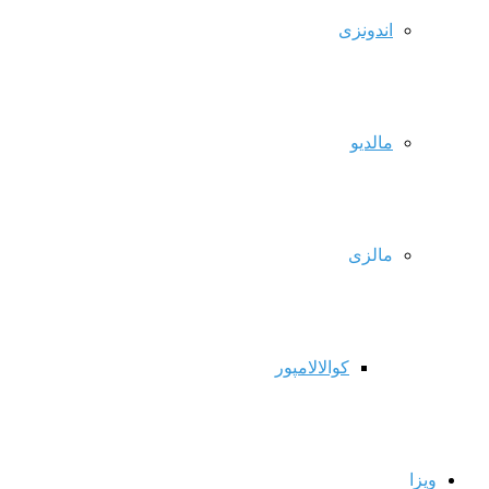
اندونزی
مالدیو
مالزی
کوالالامپور
ویزا