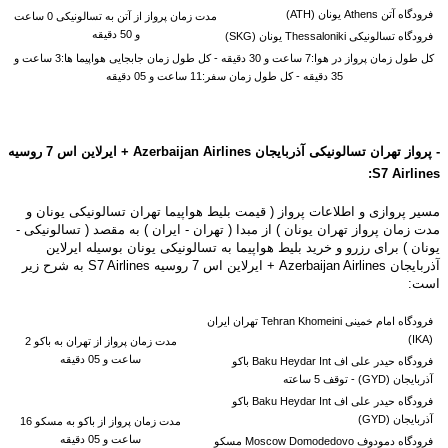
فرودگاه آتن Athens یونان (ATH)
مدت زمان پرواز از
آتن به
تسالونیکی 0 ساعت
و 50 دقیقه
فرودگاه تسالونیکی Thessaloniki یونان (SKG)
کل طول زمان پرواز در هوا:7 ساعت و 30 دقیقه - کل طول زمان جابجایی هواپیما ها:3 ساعت و
35 دقیقه - کل طول زمان سفر:11 ساعت و 05 دقیقه
- پرواز تهران تسالونیکی آذربایجان
Airlines + ایرلاین اس 7 روسیه
Azerbaijan
:
S7
Airlines
مسیر پروازی و اطلاعات پرواز ( قیمت بلیط هواپیما تهران تسالونیکی یونان و
مدت زمان پرواز تهران یونان ) از مبدا ( تهران - ایران ) به مقصد ( تسالونیکی -
یونان ) برای رزرو و خرید بلیط هواپیما به تسالونیکی یونان بوسیله ایرلاین
آذربایجان Azerbaijan Airlines + ایرلاین اس 7 روسیه S7 Airlines به شرح زیر
است:
فرودگاه امام خمینی Tehran Khomeini تهران ایران
(IKA)
مدت زمان پرواز از تهران به باکو 2
ساعت و 05 دقیقه
فرودگاه حیدر علی اف Baku Heydar Int باکو
آذربایجان (GYD) -
توقف 5 ساعته
فرودگاه حیدر علی اف Baku Heydar Int باکو
آذربایجان (GYD)
مدت زمان پرواز از باکو به
مسکو 16
ساعت و 05 دقیقه
فرودگاه دمودوف Moscow Domodedovo مسکو