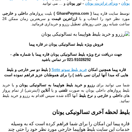
یونان
-
ویزای ترانزیت یونان
- تور
یونان
و ... می توانید
توسط سایت قاره پیما
( GharePeyma.com )
بلیت پروازهای
داخلی
و
خارجی
مورد نظر خود را انتخاب و با
ارزانترین
قیمت
و سریعترین زمان ممکن 24
ساعت شبانه روز حتی روزهای تعطیل رزرو و خریداری فرمائید.
فروش ویژه بلیط تسالونیکی یونان در قاره پیما
جهت دریافت نرخ ویژه بلیط تسالونیکی یونان قاره پیما با شماره های -
91028292-021 در تماس باشید
قاره پیما همچنین امکان
خرید بلیط سوتو Soto
( بلیط دو سر خارجی و بلیط
هایی که مبدا آنها ایران نمی باشد ) را برای هموطنان عزیز فراهم نموده است
شما می توانید برای
رزرو و خرید بلیط هواپیما به تسالونیکی یونان
و یا خرید
بلیط پروازهای داخلی یونان
به صورت
تلفنی
و یا
آنلاین
(اینترنتی)
از تمام پرواز
های
داخلی
و
خارجی
و
نرخ بلیط
آنها آگاه شده سپس اقدام به رزرو و خرید بلیط
نمائید.
بلیط لحظه آخری تسالونیکی یونان
قاره پیما این امکان را برای شما فراهم کرده است که به وسیله
خدمات این سایت بلیط هواپیما خارجی مورد نظر خود را
حتی چند