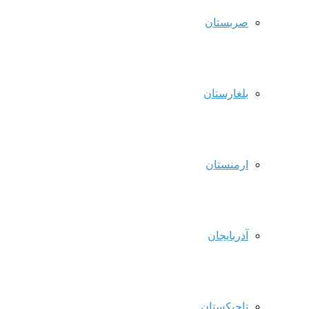
صربستان
بلغارستان
ارمنستان
آذربایجان
تاجیکستان