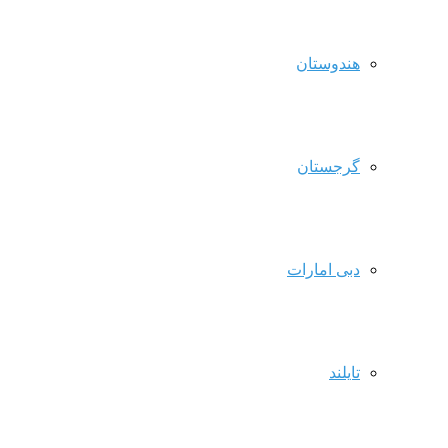
هندوستان
گرجستان
دبی امارات
تایلند