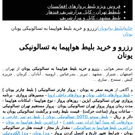
فروش ویژه بلیط پروازهای افغانستان
بلیطط تهران - کابل مزارشریف قندهار
بلیط مشهد - کابل و مزارشریف
خانه
/
بلیط به
/
یونان
/
رزرو و خرید بلیط هواپیما به تسالونیکی یونان
یونان
رزرو و خرید بلیط هواپیما به تسالونیکی
یونان
برای سفر هوایی ,
رزرو و خرید بلیط هواپیما به تسالونیکی یونان
از تهران ,
اصفهان , شیراز , مشهد , تبریز , بندرعباس , ارومیه , آبادان , کرمان , جزیره
کیش , سنندج , ساری ...
و آگاهی از
هزینه سفر به یونان - پرواز چارتر تسالونیکی ( بلیط چارتر یونان )
-
بلیط پروازهای داخلی یونان
و
پروازهای داخلی اروپا
-
مسیرهای پروازی
-
برنامه
پروازی تهران تسالونیکی ایژین - روزهای پرواز - نوع هواپیما - امکانات هواپیما -
مدت زمان پرواز پرواز تهران
تسالونیکی یونان
-
پرواز مستقیم تهران
تسالونیکی
-
ساعات پرواز (ساعت حرکت)
-
قیمت بلیط رفت و برگشت تسالونیکی یونان به
دلار و ریال -
بلیط سوتو SOTO تسالونیکی یونان ( بلیط دو سر خارجی و
پروازهایی که مبدا آنها ایران نمی باشد )
-
ارزانترین بلیط هواپیما به یونان
-
ارزانترین بلیط هواپیما به تسالونیکی
- مقدار بار مجاز - قیمت هتل در تسالونیکی
یونان - شرایط تغییر تاریخ و کنسل کردن پرواز -
ویزا یونان
-
ویزا الکترونیکی