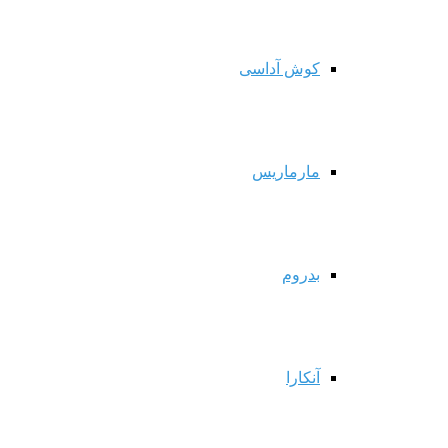
کوش آداسی
مارماریس
بدروم
آنکارا