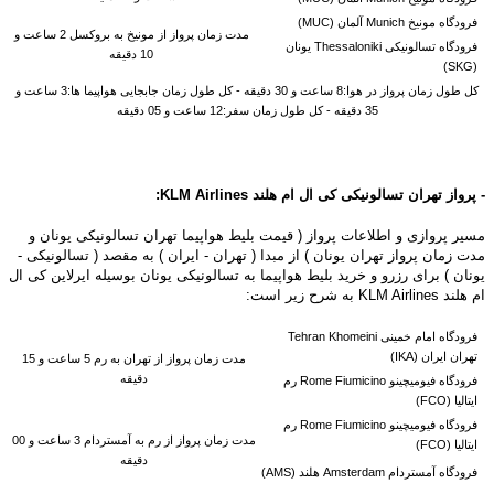
فرودگاه مونیخ Munich آلمان (MUC)
مدت زمان پرواز از
مونیخ به
بروکسل 2 ساعت و
فرودگاه تسالونیکی Thessaloniki یونان
10 دقیقه
(SKG)
کل طول زمان پرواز در هوا:8 ساعت و 30 دقیقه - کل طول زمان جابجایی هواپیما ها:3 ساعت و
35 دقیقه - کل طول زمان سفر:12 ساعت و 05 دقیقه
-
پرواز تهران تسالونیکی کی ال ام هلند KLM Airlines:
مسیر پروازی و اطلاعات پرواز ( قیمت بلیط هواپیما تهران تسالونیکی یونان و
مدت زمان پرواز تهران یونان ) از مبدا ( تهران - ایران ) به مقصد ( تسالونیکی -
یونان ) برای رزرو و خرید بلیط هواپیما به تسالونیکی یونان بوسیله ایرلاین کی ال
ام هلند KLM Airlines به شرح زیر است:
فرودگاه امام خمینی Tehran Khomeini
تهران ایران (IKA)
مدت زمان پرواز از تهران به رم 5 ساعت و 15
دقیقه
فرودگاه فیومیچینو Rome Fiumicino رم
ایتالیا (FCO)
فرودگاه فیومیچینو Rome Fiumicino رم
مدت زمان پرواز از رم به آمستردام 3 ساعت و 00
ایتالیا (FCO)
دقیقه
فرودگاه آمستردام Amsterdam هلند (AMS)