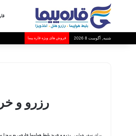
قار
شنبه, آگوست 8 2026
فروش های ویژه قاره پیما
رزرو و خری
برای سفر هوایی ,
رزرو و خرید بلیط هواپیما خارجی به پروزا ی