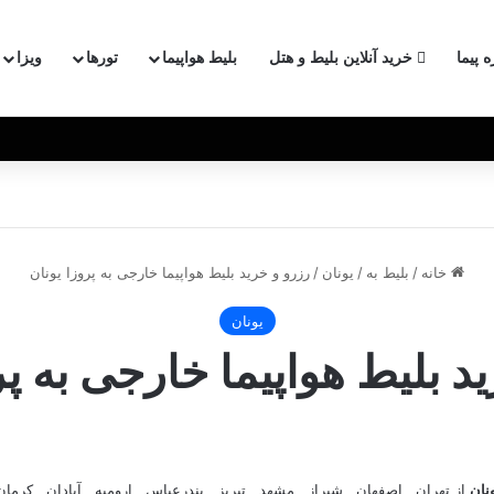
ه پیما
خرید آنلاین بلیط و هتل
بلیط هواپیما
تورها
ویزا
خانه
/
بلیط به
/
یونان
/
رزرو و خرید بلیط هواپیما خارجی به پروزا یونان
یونان
د بلیط هواپیما خارجی به پر
ونان
از تهران , اصفهان , شیراز , مشهد , تبریز , بندرعباس , ارومیه , آبادان , کرما