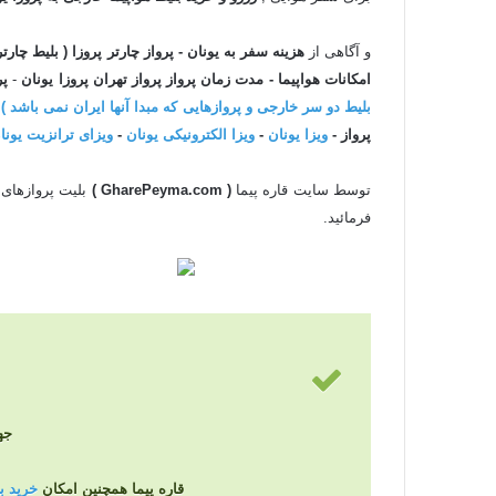
و آگاهی از
هزینه سفر به یونان - پرواز چارتر پروزا ( بلیط چارتر
امکانات هواپیما - مدت زمان پرواز پرواز تهران
پروزا یونان
-
پر
بلیط دو سر خارجی و پروازهایی که مبدا آنها ایران نمی باشد )
-
پرواز -
ویزا یونان
-
ویزا الکترونیکی یونان
-
ویزای ترانزیت یونا
توسط سایت قاره پیما
( GharePeyma.com )
بلیت پروازهای
فرمائید.
جهت
قاره پیما همچنین امکان
خرید بلی