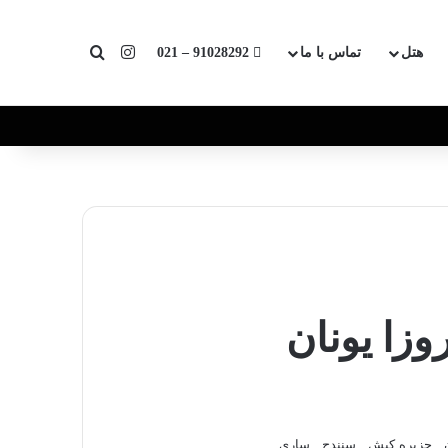
اینستاگرام
جستجو برای
هتل
تماس با ما
91028292 – 021
وزا یونان
ن , جزیره کیش , سنندج , ساری ...