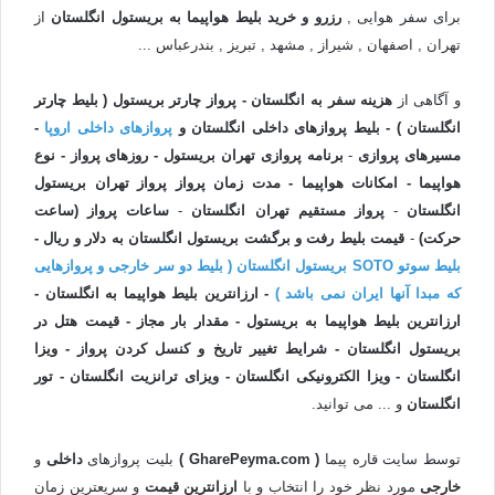
برای سفر هوایی ,
رزرو و خرید بلیط هواپیما به بریستول انگلستان
از
تهران , اصفهان , شیراز , مشهد , تبریز , بندرعباس ...
و آگاهی از
هزینه سفر به انگلستان - پرواز چارتر بریستول ( بلیط چارتر
انگلستان ) - بلیط پروازهای داخلی انگلستان و
پروازهای داخلی اروپا
-
مسیرهای پروازی
-
برنامه پروازی تهران بریستول - روزهای پرواز - نوع
هواپیما - امکانات هواپیما - مدت زمان پرواز پرواز تهران
بریستول
انگلستان
-
پرواز مستقیم تهران
انگلستان
-
ساعات پرواز (ساعت
حرکت)
-
قیمت بلیط رفت و برگشت بریستول انگلستان به دلار و ریال -
بلیط سوتو SOTO بریستول انگلستان ( بلیط دو سر خارجی و پروازهایی
که مبدا آنها ایران نمی باشد )
- ارزانترین بلیط هواپیما به انگلستان -
ارزانترین بلیط هواپیما به بریستول - مقدار بار مجاز - قیمت هتل در
بریستول انگلستان - شرایط تغییر تاریخ و کنسل کردن پرواز - ویزا
انگلستان - ویزا الکترونیکی انگلستان - ویزای ترانزیت انگلستان - تور
انگلستان
و ... می توانید.
توسط سایت قاره پیما
( GharePeyma.com )
بلیت پروازهای
داخلی
و
خارجی
مورد نظر خود را انتخاب و با
ارزانترین
قیمت
و سریعترین زمان