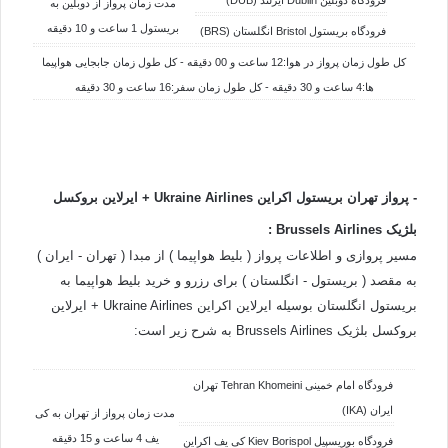
مدت زمان پرواز از دوبلین به
بریستول 1 ساعت و 10 دقیقه
فرودگاه بریستول Bristol انگلستان (BRS)
کل طول زمان پرواز در هوا:12 ساعت و 00 دقیقه - کل طول زمان جابجایی هواپیما
ها:4 ساعت و 30 دقیقه - کل طول زمان سفر:16 ساعت و 30 دقیقه
-
پرواز تهران بریستول اکراین Ukraine Airlines +
ایرلاین بروکسل
بلژیک
Airlines
Brussels
:
مسیر پروازی و اطلاعات پرواز ( بلیط هواپیما ) از مبدا ( تهران - ایران )
به مقصد ( بریستول - انگلستان ) برای رزرو و خرید بلیط هواپیما به
بریستول انگلستان بوسیله ایرلاین اکراین Ukraine Airlines + ایرلاین
بروکسل بلژیک Brussels Airlines به شرح زیر است:
فرودگاه امام خمینی Tehran Khomeini تهران
ایران (IKA)
مدت زمان پرواز از تهران به کی
یف 4 ساعت و 15 دقیقه
فرودگاه بوریسپیل Kiev Borispol کی یف اکراین