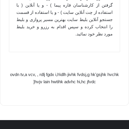
گرفتن از کارشناسان قاره پیما ) - و یا آنلاین ( با
استفاده از چت آنلاین سایت ) - و یا استفاده از قسمت
جستجو آنلاین بلیط سایت بهترین مسیر پروازی و بلیط
را انتخاب کرده و سپس اقدام به رزرو و خرید بلیط
مورد نظر خود نمائید.
ovdn tv,a vcv, , rdlj fgdx i,h\dlh jivhk fvdsj,g hk'gsjhk hvchk
]hvjv lain hwtihk advhc hi,hc jfvdc