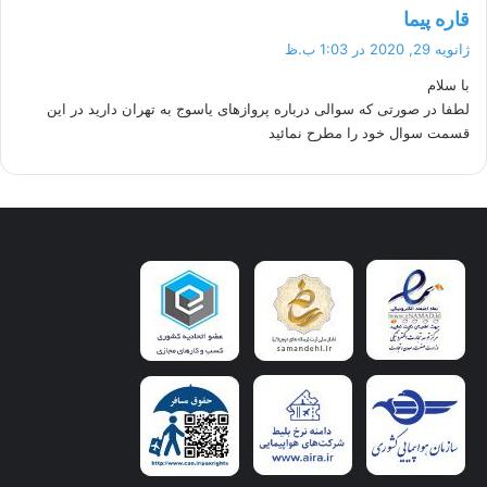
گ
قاره پیما
ف
ژانویه 29, 2020 در 1:03 ب.ظ
ت
با سلام
:
لطفا در صورتی که سوالی درباره پروازهای یاسوج به تهران دارید در این
قسمت سوال خود را مطرح نمائید