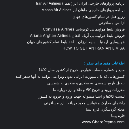
برنامه پروازهای خارجی ایران ایر ( هما ) Iran Air Airlines
برنامه پروازهای خارجی ماهان ایر Mahan Air Airlines
رزرو هتل در تمام کشورهای جهان
آژانس مسافرتی
فروش بلیط هواپیمایی کونویاسا Conviasa Airlines
فروش بلیط هواپیمایی آریانا افغان Ariana Afghan Airlines
هواپیمایی آرمنیا
-
بلیط ارزان
-
اخذ بلیط تمام کشورهای جهان
HOW TO GET AN IRANIAN E VISA
اطلاعات مفید برای سفر :
مبلغ و شماره حساب عوارض خروج از کشور سال 1
402
کشورهایی که با پاسپورت ایرانی بدون ویزا می توانید به آنها سفر کنید
تبدیل تاریخ شمسی به میلادی و میلادی به شمسی
مقررات ورود و خروج کالا و طلا و ارز
درباره ما
لیست کالاها و اشیا ممنوعه جهت ورود و خروج به کشور
راهنمای مدارک و قوانین جدید دریافت ارز مسافرتی
مجله گردشگری قاره پیما
قاره پیما
www.GharePeyma.com