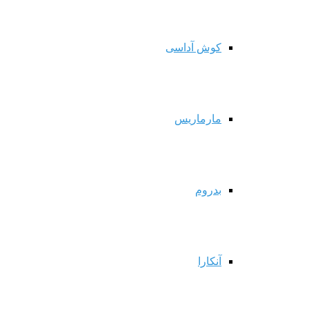
کوش آداسی
مارماریس
بدروم
آنکارا