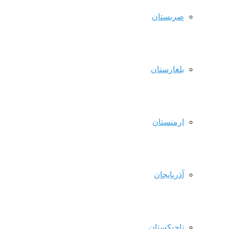
صربستان
بلغارستان
ارمنستان
آذربایجان
تاجیکستان