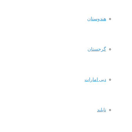
هندوستان
گرجستان
دبی امارات
تایلند