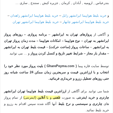
بندرعباس , ارومیه , آبادان , کرمان , جزیره کیش , سنندج , ساری …
و
خرید بلیط هواپیما ایرانشهر زابل
–
خرید بلیط هواپیما ایرانشهر زاهدان
–
خرید بلیط هواپیما ایرانشهر چابهار
–
خرید بلیط هواپیما ایرانشهر تهران
و آگاهی از
پروازهای تهران به ایرانشهر
–
برنامه پروازی – روزهای پرواز
ایرانشهر به تهران – نوع هواپیما – امکانات هواپیما – مدت زمان پرواز تهران
به
ایرانشهر
–
ساعات پرواز (ساعت حرکت)
–
قیمت بلیط تهران به ایرانشهر
– مقدار بار مجاز – شرایط تغییر تاریخ و کنسل کردن پرواز
و … می توانید
توسط سایت قاره پیما
( GharePeyma.com ) بلیت پرواز مورد نظر خود را
انتخاب و با
ارزانترین
قیمت
و سریعترین زمان ممکن 24 ساعت شبانه روز
حتی روزهای تعطیل رزرو و خریداری فرمائید.
شما می توانید برای آگاهی از
ارزانترین قیمت بلیط هواپیما تهران ایرانشهر
چارتری و خرید اینترنتی
به صورت
تلفنی
و یا
آنلاین
(اینترنتی)
از تمام پرواز
های
چارتری و سیستمی
و
نرخ بلیط
آنها آگاه شده سپس اقدام به رزرو و
خرید بلیط نمائید.