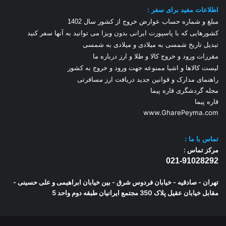
اطلاعات مفید برای سفر :
مبلغ و شماره حساب عوارض خروج از کشور سال 1
402
کشورهایی که با پاسپورت ایرانی بدون ویزا می توانید به آنها سفر کنید
تبدیل تاریخ شمسی به میلادی و میلادی به شمسی
مقررات ورود و خروج کالا و طلا و ارز
درباره ما
لیست کالاها و اشیا ممنوعه جهت ورود و خروج به کشور
راهنمای مدارک و قوانین جدید دریافت ارز مسافرتی
مجله گردشگری قاره پیما
قاره پیما
www.GharePeyma.com
تماس با
ما :
مرکز تماس :
021-91028292
.
تهران - صادقیه - خیابان فردوس شرق - بین خیابان ابراهیمی و علی حسینی -
مقابل خیابان عقیل پلاک 350 مجتمع ایرانیان طبقه دوم واحد 5