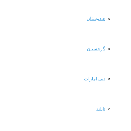
هندوستان
گرجستان
دبی امارات
تایلند