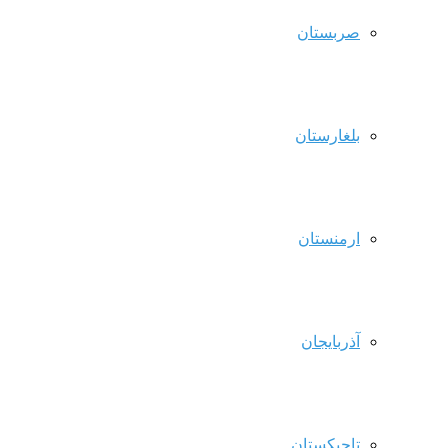
صربستان
بلغارستان
ارمنستان
آذربایجان
تاجیکستان