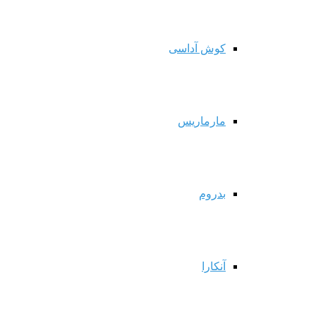
کوش آداسی
مارماریس
بدروم
آنکارا