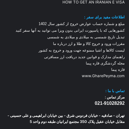
HOW TO GET AN IRANIAN E VISA
اطلاعات مفید برای سفر :
مبلغ و شماره حساب عوارض خروج از کشور سال 1
402
کشورهایی که با پاسپورت ایرانی بدون ویزا می توانید به آنها سفر کنید
تبدیل تاریخ شمسی به میلادی و میلادی به شمسی
مقررات ورود و خروج کالا و طلا و ارز
درباره ما
لیست کالاها و اشیا ممنوعه جهت ورود و خروج به کشور
راهنمای مدارک و قوانین جدید دریافت ارز مسافرتی
مجله گردشگری قاره پیما
قاره پیما
www.GharePeyma.com
تماس با
ما :
مرکز تماس :
021-91028292
.
تهران - صادقیه - خیابان فردوس شرق - بین خیابان ابراهیمی و علی حسینی -
مقابل خیابان عقیل پلاک 350 مجتمع ایرانیان طبقه دوم واحد 5