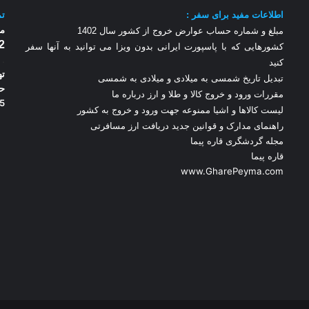
اطلاعات مفید برای سفر :
تم
مر
مبلغ و شماره حساب عوارض خروج از کشور سال 1
402
2
کشورهایی که با پاسپورت ایرانی بدون ویزا می توانید به آنها سفر
.
کنید
ته
تبدیل تاریخ شمسی به میلادی و میلادی به شمسی
مقررات ورود و خروج کالا و طلا و ارز
درباره ما
5
لیست کالاها و اشیا ممنوعه جهت ورود و خروج به کشور
راهنمای مدارک و قوانین جدید دریافت ارز مسافرتی
مجله گردشگری قاره پیما
قاره پیما
www.GharePeyma.com