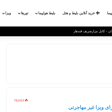
یما
خرید آنلاین بلیط و هتل
بلیط هواپیما
تورها
ویزا
ان - کابل مزارشریف قندهار
19,043