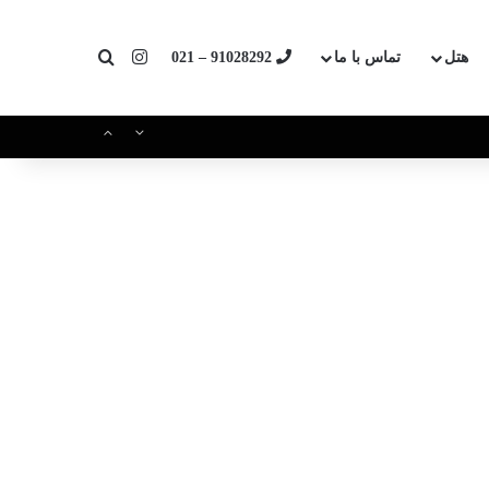
اینستاگرام
جستجو برای
هتل
تماس با ما
91028292 – 021