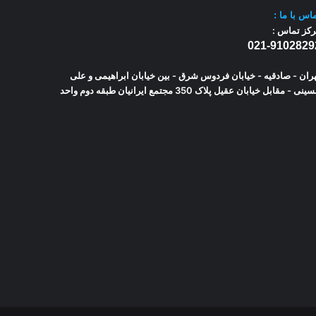
اس با
ما :
کز تماس :
021-9102829
ران - صادقیه - خیابان فردوس شرق - بین خیابان ابراهیمی و علی
حسینی - مقابل خیابان عقیل پلاک 350 مجتمع ایرانیان طبقه دوم واحد