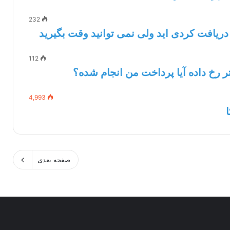
232
112
4,993
صفحه بعدی