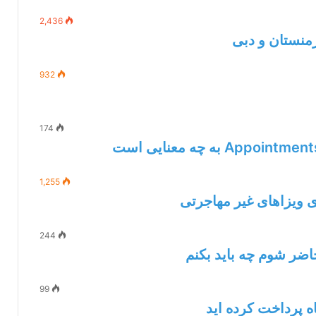
2,436
رمنستان و دبی
932
174
1,255
244
ضر شوم چه باید بکنم
99