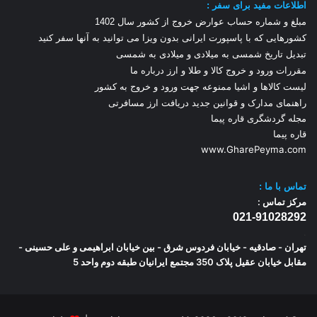
اطلاعات مفید برای سفر :
مبلغ و شماره حساب عوارض خروج از کشور سال 1
402
کشورهایی که با پاسپورت ایرانی بدون ویزا می توانید به آنها سفر کنید
تبدیل تاریخ شمسی به میلادی و میلادی به شمسی
مقررات ورود و خروج کالا و طلا و ارز
درباره ما
لیست کالاها و اشیا ممنوعه جهت ورود و خروج به کشور
راهنمای مدارک و قوانین جدید دریافت ارز مسافرتی
مجله گردشگری قاره پیما
قاره پیما
www.GharePeyma.com
تماس با
ما :
مرکز تماس :
021-91028292
.
تهران - صادقیه - خیابان فردوس شرق - بین خیابان ابراهیمی و علی حسینی -
مقابل خیابان عقیل پلاک 350 مجتمع ایرانیان طبقه دوم واحد 5