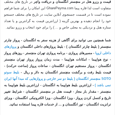
قیمت و رزرو هتل در منچستر انگلستان و دریافت واچر
در تاریخ های مختلف
متفاوت است لذا قاره پیما GharePeyma.com این امکان را برای شما فراهم
نموده است تا در قسمت جستجوی آنلاین سایت در تاریخ های مختلف جستجو
خود را انجام دهیده و بهترین گزینه ( ارزانترین قیمت به گرانترین و یا تعداد
ستاره هتل و نزدیکی به محلی خاص و ... ) را برای خود انتخاب و رزرو نمائید.
شما همچنین می توانید برای آگاهی
از هزینه سفر به انگلستان - پرواز چارتر
منچستر ( بلیط چارتر انگلستان ) - بلیط پروازهای داخلی انگلستان و
پروازهای
داخلی اروپا
- مسیرهای پروازی - برنامه پروازی تهران منچستر - روزهای پرواز
- نوع هواپیما - امکانات هواپیما - مدت زمان پرواز پرواز تهران منچستر
انگلستان - پرواز مستقیم تهران انگلستان - ساعات پرواز (ساعت حرکت) -
قیمت بلیط رفت و برگشت منچستر انگلستان به دلار و ریال -
بلیط سوتو
SOTO منچستر انگلستان ( بلیط دو سر خارجی و پروازهایی که مبدا آنها ایران
نمی باشد )
- ارزانترین بلیط هواپیما به انگلستان - ارزانترین بلیط هواپیما به
منچستر - مقدار بار مجاز - قیمت هتل در منچستر انگلستان - شرایط تغییر
تاریخ و کنسل کردن پرواز - ویزا انگلستان - ویزا الکترونیکی انگلستان - ویزای
ترانزیت انگلستان - تور انگلستان و
... از خدمات قاره پیما استفاده نمائید.