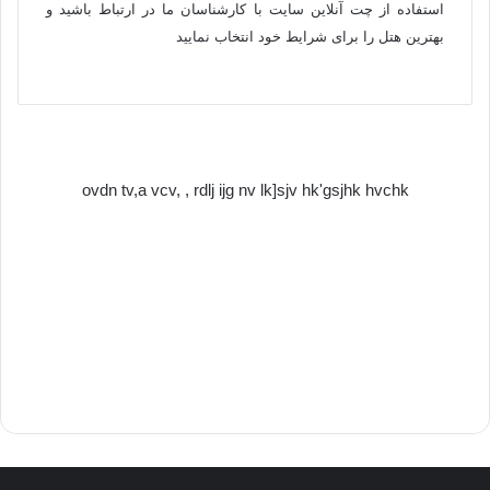
استفاده از چت آنلاین سایت با کارشناسان ما در ارتباط باشید و
بهترین هتل را برای شرایط خود انتخاب نمایید
ovdn tv,a vcv, , rdlj ijg nv lk]sjv hk'gsjhk hvchk​