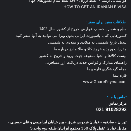
هواپیمایی آرمنیا
-
بلیط ارزان
-
اخذ بلیط تمام کشورهای جهان
HOW TO GET AN IRANIAN E VISA
اطلاعات مفید برای سفر :
مبلغ و شماره حساب عوارض خروج از کشور سال 1
402
کشورهایی که با پاسپورت ایرانی بدون ویزا می توانید به آنها سفر کنید
تبدیل تاریخ شمسی به میلادی و میلادی به شمسی
مقررات ورود و خروج کالا و طلا و ارز
درباره ما
لیست کالاها و اشیا ممنوعه جهت ورود و خروج به کشور
راهنمای مدارک و قوانین جدید دریافت ارز مسافرتی
مجله گردشگری قاره پیما
قاره پیما
www.GharePeyma.com
تماس با
ما :
مرکز تماس :
021-91028292
.
تهران - صادقیه - خیابان فردوس شرق - بین خیابان ابراهیمی و علی حسینی -
مقابل خیابان عقیل پلاک 350 مجتمع ایرانیان طبقه دوم واحد 5