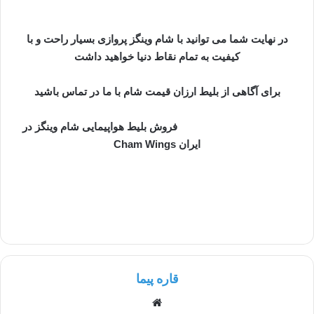
در نهایت شما می توانید با شام وینگز پروازی بسیار راحت و با
کیفیت به تمام نقاط دنیا خواهید داشت
برای آگاهی از بلیط ارزان قیمت شام با ما در تماس باشید
قاره پیما نمایندگی رسمی
فروش بلیط هواپیمایی شام وینگز در
ایران Cham Wings
نمایندگی شام وینگز در تهران – نمایندگی شام وینگز در مشهد –
نمایندگی شام وینگز در شیراز – نمایندگی شام وینگز در اصفهان –
نمایندگی شام وینگز در تبریز – نمایندگی شام وینگز در اهواز –
نمایندگی شام وینگز در کرمانشاه – قیمت و رزرو بلیط شام وینگز
قاره پیما
وبسایت