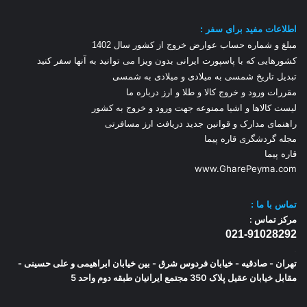
اطلاعات مفید برای سفر :
مبلغ و شماره حساب عوارض خروج از کشور سال 1
402
کشورهایی که با پاسپورت ایرانی بدون ویزا می توانید به آنها سفر کنید
تبدیل تاریخ شمسی به میلادی و میلادی به شمسی
مقررات ورود و خروج کالا و طلا و ارز
درباره ما
لیست کالاها و اشیا ممنوعه جهت ورود و خروج به کشور
راهنمای مدارک و قوانین جدید دریافت ارز مسافرتی
مجله گردشگری قاره پیما
قاره پیما
www.GharePeyma.com
تماس با
ما :
مرکز تماس :
021-91028292
.
تهران - صادقیه - خیابان فردوس شرق - بین خیابان ابراهیمی و علی حسینی -
مقابل خیابان عقیل پلاک 350 مجتمع ایرانیان طبقه دوم واحد 5