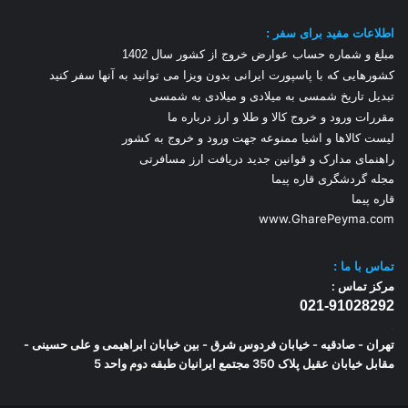
اطلاعات مفید برای سفر :
مبلغ و شماره حساب عوارض خروج از کشور سال 1
402
کشورهایی که با پاسپورت ایرانی بدون ویزا می توانید به آنها سفر کنید
تبدیل تاریخ شمسی به میلادی و میلادی به شمسی
مقررات ورود و خروج کالا و طلا و ارز
درباره ما
لیست کالاها و اشیا ممنوعه جهت ورود و خروج به کشور
راهنمای مدارک و قوانین جدید دریافت ارز مسافرتی
مجله گردشگری قاره پیما
قاره پیما
www.GharePeyma.com
تماس با
ما :
مرکز تماس :
021-91028292
.
تهران - صادقیه - خیابان فردوس شرق - بین خیابان ابراهیمی و علی حسینی -
مقابل خیابان عقیل پلاک 350 مجتمع ایرانیان طبقه دوم واحد 5