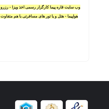
وب سایت قاره پیما کارگزار رسمی اخذ ویزا - رزرو ب
هواپیما - هتل و یا تور های مسافرتی با هم متفاو