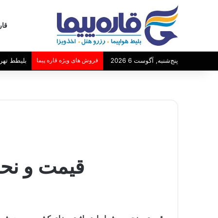
قار
پنج‌شنبه, آگوست 6 2026
فروش های ویژه قاره پیما
بلیطط تهر
قیمت و نح