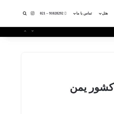
اینستاگرام
جستجو برای
هتل
تماس با ما
91028292 – 021
کشور یمن