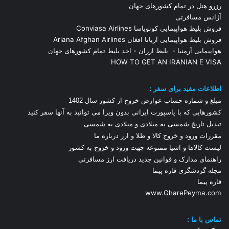
رزرو هتل در تمام کشورهای جهان
آژانس مسافرتی
فروش بلیط هواپیمایی کونویاسا Conviasa Airlines
فروش بلیط هواپیمایی آریانا افغان Ariana Afghan Airlines
هواپیمایی آرمنیا
-
بلیط ارزان
-
اخذ بلیط تمام کشورهای جهان
HOW TO GET AN IRANIAN E VISA
اطلاعات مفید برای سفر :
مبلغ و شماره حساب عوارض خروج از کشور سال 1
402
کشورهایی که با پاسپورت ایرانی بدون ویزا می توانید به آنها سفر کنید
تبدیل تاریخ شمسی به میلادی و میلادی به شمسی
مقررات ورود و خروج کالا و طلا و ارز
درباره ما
لیست کالاها و اشیا ممنوعه جهت ورود و خروج به کشور
راهنمای مدارک و قوانین جدید دریافت ارز مسافرتی
مجله گردشگری قاره پیما
قاره پیما
www.GharePeyma.com
تماس با
ما :