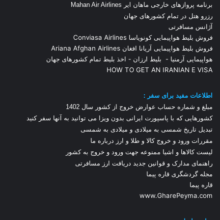
برنامه پروازهای خارجی ماهان ایر Mahan Air Airlines
رزرو هتل در تمام کشورهای جهان
آژانس مسافرتی
فروش بلیط هواپیمایی کونویاسا Conviasa Airlines
فروش بلیط هواپیمایی آریانا افغان Ariana Afghan Airlines
هواپیمایی آرمنیا
-
بلیط ارزان
-
اخذ بلیط تمام کشورهای جهان
HOW TO GET AN IRANIAN E VISA
اطلاعات مفید برای سفر :
مبلغ و شماره حساب عوارض خروج از کشور سال 1
402
کشورهایی که با پاسپورت ایرانی بدون ویزا می توانید به آنها سفر کنید
تبدیل تاریخ شمسی به میلادی و میلادی به شمسی
مقررات ورود و خروج کالا و طلا و ارز
درباره ما
لیست کالاها و اشیا ممنوعه جهت ورود و خروج به کشور
راهنمای مدارک و قوانین جدید دریافت ارز مسافرتی
مجله گردشگری قاره پیما
قاره پیما
www.GharePeyma.com