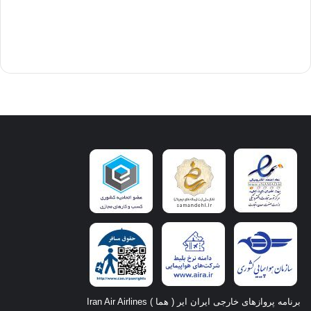
برنامه پروازهای خارجی ایران ایر ( هما ) Iran Air Airlines