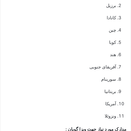
برزیل
کانادا
چین
کوبا
هند
آفریقای جنوبی
سورینام
بریتانیا
آمریکا
ونزوئلا
مدارک مورد نیاز جهت ویزا گویان :