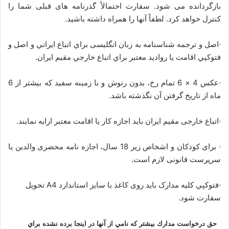
بازگردانده می شود. سفارت احتمالاً گذرنامه های قبلی شما را
کنترل خواهد کرد. لطفاً آنها را همراه داشته باشید.
·اصل و ترجمه شناسنامه به زبان انگلیسی براي اتباع ايراني و اصل و
فتوكپي اقامت يا رواديد معتبر براي اتباع خارجي مقيم ايران.
·عکس 4 × 6 تمام رخ، بدون رتوش و با زمينه سفيد که بيشتر از 6
ماه از تاريخ گرفتن آن نگذشته باشد.
·اتباع خارجی مقیم ایران باید اجازه کار یا اقامت معتبر ارایه نمایند.
· برای کودکان و اشخاص زیر 18 سال، اجازه نامه محضری والدین یا
سرپرست قانونی لازم است.
·فتوكپي کلیه مدارک باید روی كاغذ با سايز استاندارد A4 تحويل
سفارت شود.
حق درخواست مدارك بيشتر كه نامي از آنها در اينجا برده نشده براي