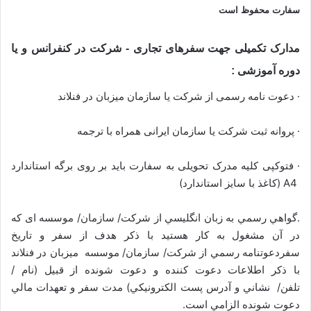
سفارت محفوظ است
مدارک تکمیلی جهت سفرهای تجاری - شرکت در کنفرانس و یا
دوره آموزشی :
· دعوت نامه رسمی از شرکت يا سازمان میزبان در فنلاند
· پروانه ثبت شرکت یا سازمان ایرانی همراه با ترجمه
· فتوکپی کلیه مدرک تحویلی به سفارت باید بر روی برگه استاندارد
A4 (کاغذ با سایز استاندارد)
.گواهي رسمي به زبان انگليسي از شركت/ سازمان/ موسسه ای که
در آن مشغول به کار هستید با ذكر هدف از سفر و تاريخ
سفردعوتنامه رسمي از شركت/ سازمان/ موسسه ميزبان در فنلاند
با ذكر اطلاعات دعوت كننده و دعوت شونده از قبيل (نام /
تلفن/ نشاني و آدرس پست الكترونيكي) مدت سفر و تعهدات مالي
دعوت شونده الزامي است.