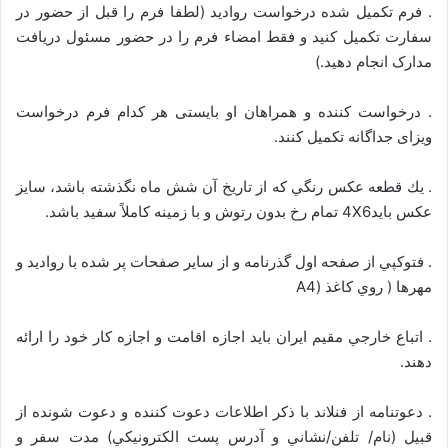
. فرم تكميل شده درخواست رواديد (لطفا فرم را قبل از حضور در
سفارت تکمیل کنید و فقط امضاء فرم را در حضور مسئول دریافت
مدارک انجام دهید.)
. درخواست کننده و همراهان او بایستی هر کدام فرم درخواست
ویزای جداگانه تکمیل کنند.
. يك قطعه عكس رنگي كه از تاريخ آن شش ماه نگذشته باشد، سايز
عكس بايد4X6 تمام رخ بدون رتوش و با زمينه كاملاً سفيد باشد.
. فتوكپي از صفحه اول گذرنامه و از ساير صفحات پر شده با رواديد و
مهرها ( روي كاغذ (A4
. اتباع خارجي مقيم ايران بايد اجازه اقامت و اجازه كار خود را ارائه
دهند.
. دعوتنامه از فنلاند با ذكر اطلاعات دعوت كننده و دعوت شونده از
قبيل (نام/ تلفن/نشاني و آدرس پست الكترونيكي) مدت سفر و