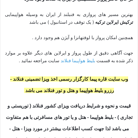
بهترین مسیر های پروازی به فنبلند از ایران به وسیله هواپیمایی
ترکیش ایرلاین ترکیه
( یک توقف در استانبول ) می باشد
همچنین امکان پرواز با لوفتهانزا و آیژن هم وجود دارد .
جهت آگاهی دقیق از طول پرواز و ایرلاین های دیگر علاوه بر موارد
ذکر شده به قسمت
بلیط هواپیما فنلاند
سایت مراجعه نمائید .
وب سایت قاره پیما کارگزار رسمی اخذ ویزا تضمینی فنلاند -
رزرو بلیط هواپیما و هتل و تور فنلاند می باشد
قیمت و نحوه و شرایط دریافت ویزای کشور فنلاند
( توریستی و
تجاری ) - بلیط هواپیما - هتل و یا تور های مسافرتی با هم متفاوت
می باشد لذا جهت کسب اطلاعات بیشتر در مورد ویزا - هتل -