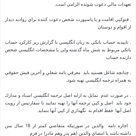
تعهدات مالي دعوت شونده الزامي است.
. فتوكپي اقامت و يا پاسپورت شخص دعوت كننده براي رواديد ديدار
از اقوام و دوستان
. تاييديه حساب بانكي به زبان انگليسي با گزارش ريز كاركرد حساب
بانكي مربوط به شش ماه گذشته ولي با مشخصات انگلیسي شخص
دارنده حساب
. چنانچه شاغل هستيد بايد معرفي نامه شغلي و آخرين فيش حقوقي
به همراه ترجمه انگليسي تهيه شود.
. در صورت عدم تمايل به ارايه اصل ترجمه انگليسي اسناد و مدارك
خود بايد اصل و كپي ترجمه آنها را تهيه نماييد تا سفارتپس از رويت
اصل آنها فقط اقدام به نگهداري از كپي آنها بنمايد.
. اجازه نامه والدين در صورتيكه متقاضي كمتر از 18 سال سن
داشته باشد يا امضاي والدين (هم پدر وهم مادر) در فرم