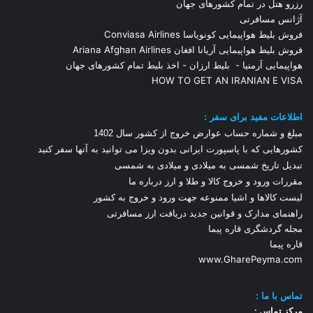
رزرو هتل در تمام کشورهای جهان
آژانس مسافرتی
فروش بلیط هواپیمایی کونویاسا Conviasa Airlines
فروش بلیط هواپیمایی آریانا افغان Ariana Afghan Airlines
هواپیمایی آرمنیا
-
بلیط ارزان
-
اخذ بلیط تمام کشورهای جهان
HOW TO GET AN IRANIAN E VISA
اطلاعات مفید برای سفر :
مبلغ و شماره حساب عوارض خروج از کشور سال 1
402
کشورهایی که با پاسپورت ایرانی بدون ویزا می توانید به آنها سفر کنید
تبدیل تاریخ شمسی به میلادی و میلادی به شمسی
مقررات ورود و خروج کالا و طلا و ارز
درباره ما
لیست کالاها و اشیا ممنوعه جهت ورود و خروج به کشور
راهنمای مدارک و قوانین جدید دریافت ارز مسافرتی
مجله گردشگری قاره پیما
قاره پیما
www.GharePeyma.com
تماس با
ما :
مرکز تماس :