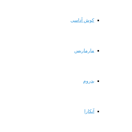
کوش آداسی
مارماریس
بدروم
آنکارا