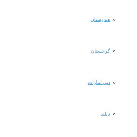
هندوستان
گرجستان
دبی امارات
تایلند