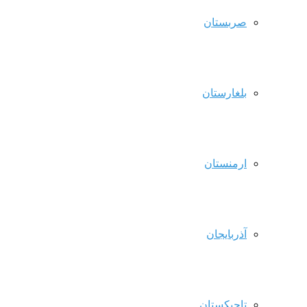
صربستان
بلغارستان
ارمنستان
آذربایجان
تاجیکستان