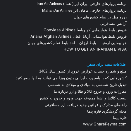
برنامه پروازهای خارجی ایران ایر ( هما ) Iran Air Airlines
برنامه پروازهای خارجی ماهان ایر Mahan Air Airlines
رزرو هتل در تمام کشورهای جهان
آژانس مسافرتی
فروش بلیط هواپیمایی کونویاسا Conviasa Airlines
فروش بلیط هواپیمایی آریانا افغان Ariana Afghan Airlines
هواپیمایی آرمنیا
-
بلیط ارزان
-
اخذ بلیط تمام کشورهای جهان
HOW TO GET AN IRANIAN E VISA
اطلاعات مفید برای سفر :
مبلغ و شماره حساب عوارض خروج از کشور سال 1
402
کشورهایی که با پاسپورت ایرانی بدون ویزا می توانید به آنها سفر کنید
تبدیل تاریخ شمسی به میلادی و میلادی به شمسی
مقررات ورود و خروج کالا و طلا و ارز
درباره ما
لیست کالاها و اشیا ممنوعه جهت ورود و خروج به کشور
راهنمای مدارک و قوانین جدید دریافت ارز مسافرتی
مجله گردشگری قاره پیما
قاره پیما
www.GharePeyma.com