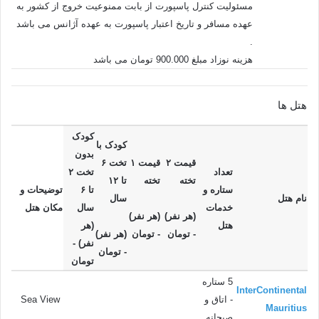
مسئولیت کنترل پاسپورت از بابت ممنوعیت خروج از کشور به
عهده مسافر و تاریخ اعتبار پاسپورت به عهده آژانس می باشد
.
هزینه نوزاد مبلغ 900.000 تومان می باشد
هتل ها
کودک
کودک با
بدون
قیمت ۲
قیمت ۱
تخت ۶
تعداد
تخت ۲
تخته
تخته
تا ۱۲
ستاره و
تا ۶
توضيحات و
نام هتل
سال
خدمات
سال
مکان هتل
(هر نفر)
(هر نفر)
هتل
(هر
- تومان
- تومان
(هر نفر)
نفر) -
- تومان
تومان
5 ستاره
InterContinental
- اتاق و
Sea View
Mauritius
صبحانه