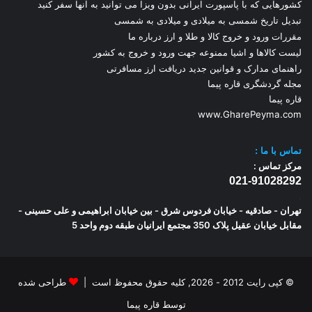
کشورهایی که با پاسپورت ایرانی بدون ویزا می توانید به آنها سفر کنید
تبدیل تاریخ شمسی به میلادی و میلادی به شمسی
مقررات ورود و خروج کالا و طلا و ارز
درباره ما
لیست کالاها و اشیا ممنوعه جهت ورود و خروج به کشور
راهنمای مدارک و قوانین جدید دریافت ارز مسافرتی
مجله گردشگری قاره پیما
قاره پیما
www.GharePeyma.com
تماس با
ما :
مرکز تماس :
021-91028292
.
تهران - صادقیه - خیابان فردوس شرق - بین خیابان ابراهیمی و علی حسینی -
مقابل خیابان عقیل پلاک 350 مجتمع ایرانیان طبقه دوم واحد 5
© کپی رایت 2012 - 2026, کلیه حقوق محفوظ است |
طراحی شده
توسط قاره پیما