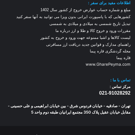
اطلاعات مفید برای سفر :
مبلغ و شماره حساب عوارض خروج از کشور سال 1
402
کشورهایی که با پاسپورت ایرانی بدون ویزا می توانید به آنها سفر کنید
تبدیل تاریخ شمسی به میلادی و میلادی به شمسی
مقررات ورود و خروج کالا و طلا و ارز
درباره ما
لیست کالاها و اشیا ممنوعه جهت ورود و خروج به کشور
راهنمای مدارک و قوانین جدید دریافت ارز مسافرتی
مجله گردشگری قاره پیما
قاره پیما
www.GharePeyma.com
تماس با
ما :
مرکز تماس :
021-91028292
.
تهران - صادقیه - خیابان فردوس شرق - بین خیابان ابراهیمی و علی حسینی -
مقابل خیابان عقیل پلاک 350 مجتمع ایرانیان طبقه دوم واحد 5