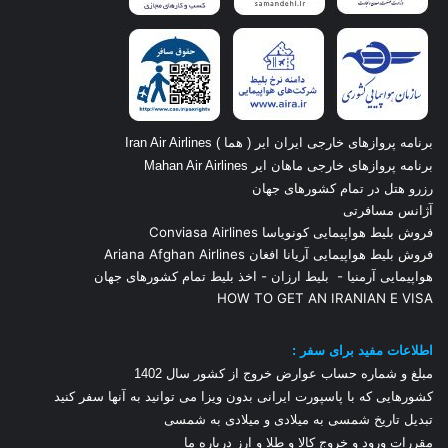
برنامه پروازهای خارجی ایران ایر ( هما ) Iran Air Airlines
برنامه پروازهای خارجی ماهان ایر Mahan Air Airlines
رزرو هتل در تمام کشورهای جهان
آژانس مسافرتی
فروش بلیط هواپیمایی کونویاسا Conviasa Airlines
فروش بلیط هواپیمایی آریانا افغان Ariana Afghan Airlines
هواپیمایی آرمنیا
-
بلیط ارزان
-
اخذ بلیط تمام کشورهای جهان
HOW TO GET AN IRANIAN E VISA
اطلاعات مفید برای سفر :
مبلغ و شماره حساب عوارض خروج از کشور سال 1
402
کشورهایی که با پاسپورت ایرانی بدون ویزا می توانید به آنها سفر کنید
تبدیل تاریخ شمسی به میلادی و میلادی به شمسی
مقررات ورود و خروج کالا و طلا و ارز
درباره ما