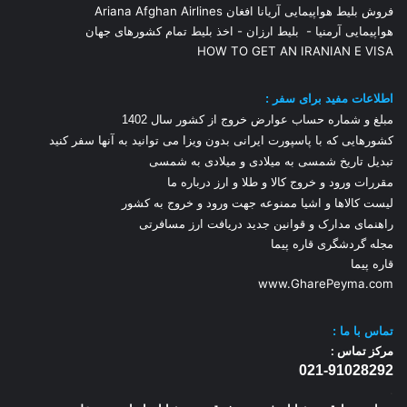
فروش بلیط هواپیمایی آریانا افغان Ariana Afghan Airlines
هواپیمایی آرمنیا
-
بلیط ارزان
-
اخذ بلیط تمام کشورهای جهان
HOW TO GET AN IRANIAN E VISA
اطلاعات مفید برای سفر :
مبلغ و شماره حساب عوارض خروج از کشور سال 1
402
کشورهایی که با پاسپورت ایرانی بدون ویزا می توانید به آنها سفر کنید
تبدیل تاریخ شمسی به میلادی و میلادی به شمسی
مقررات ورود و خروج کالا و طلا و ارز
درباره ما
لیست کالاها و اشیا ممنوعه جهت ورود و خروج به کشور
راهنمای مدارک و قوانین جدید دریافت ارز مسافرتی
مجله گردشگری قاره پیما
قاره پیما
www.GharePeyma.com
تماس با
ما :
مرکز تماس :
021-91028292
.