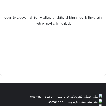
ovdn tv,a vcv, , rdlj ijg nv ,dknc,v h,kjhv, ;hkhnh hvchk ]hvjv lain
hwtihk advhc hi,hc jfvdc