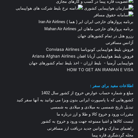
برنامه پروازهای خارجی ایران ایر ( هما ) Iran Air Airlines
برنامه پروازهای خارجی ماهان ایر Mahan Air Airlines
رزرو هتل در تمام کشورهای جهان
آژانس مسافرتی
فروش بلیط هواپیمایی کونویاسا Conviasa Airlines
فروش بلیط هواپیمایی آریانا افغان Ariana Afghan Airlines
هواپیمایی آرمنیا
-
بلیط ارزان
-
اخذ بلیط تمام کشورهای جهان
HOW TO GET AN IRANIAN E VISA
اطلاعات مفید برای سفر :
مبلغ و شماره حساب عوارض خروج از کشور سال 1
402
کشورهایی که با پاسپورت ایرانی بدون ویزا می توانید به آنها سفر کنید
تبدیل تاریخ شمسی به میلادی و میلادی به شمسی
مقررات ورود و خروج کالا و طلا و ارز
درباره ما
لیست کالاها و اشیا ممنوعه جهت ورود و خروج به کشور
راهنمای مدارک و قوانین جدید دریافت ارز مسافرتی
مجله گردشگری قاره پیما