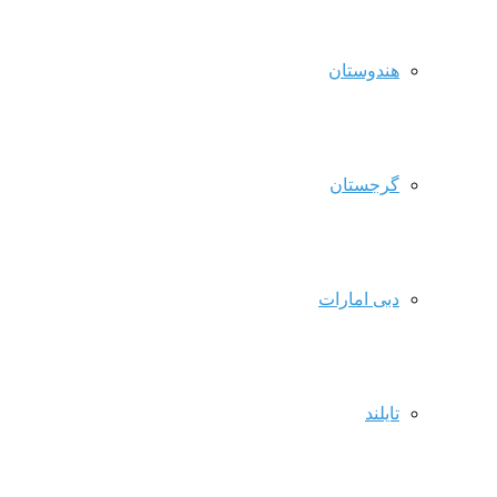
هندوستان
گرجستان
دبی امارات
تایلند