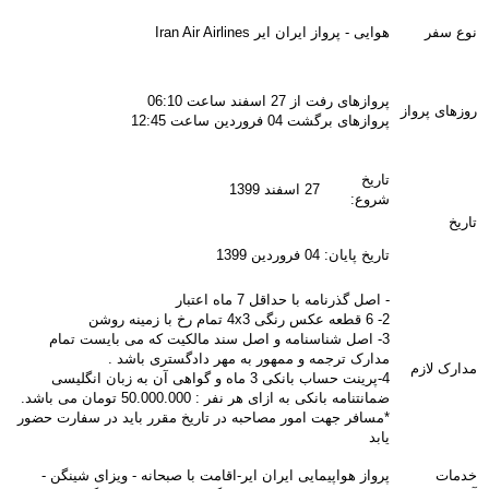
نوع سفر
هوایی - پرواز ایران ایر Iran Air Airlines
پروازهای رفت از 27 اسفند ساعت 06:10
روزهای پرواز
پروازهای برگشت 04 فروردین ساعت 12:45
تاریخ
27 اسفند 1399
شروع:
تاریخ
تاریخ پایان:
04 فروردین 1399
- اصل گذرنامه با حداقل 7 ماه اعتبار
2- 6 قطعه عکس رنگی 4x3 تمام رخ با زمینه روشن
3- اصل شناسنامه و اصل سند مالکیت که می بایست تمام
مدارک ترجمه و ممهور به مهر دادگستری باشد .
مدارک لازم
4-پرینت حساب بانکی 3 ماه و گواهی آن به زبان انگلیسی
ضمانتنامه بانکی به ازای هر نفر : 50.000.000 تومان می باشد.
*مسافر جهت امور مصاحبه در تاریخ مقرر باید در سفارت حضور
یابد
خدمات
پرواز هواپیمایی ایران ایر-اقامت با صبحانه - ویزای شینگن -