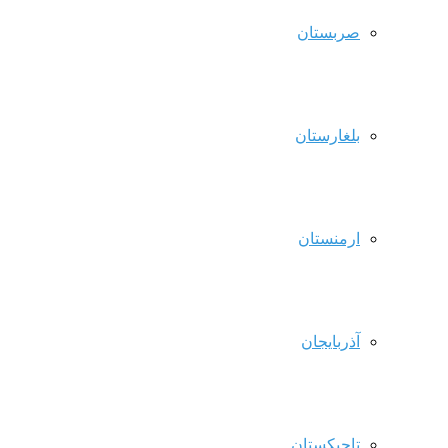
صربستان
بلغارستان
ارمنستان
آذربایجان
تاجیکستان