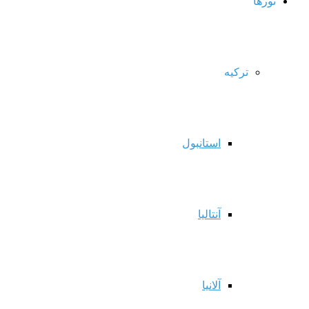
تورها
ترکیه
استانبول
آنتالیا
آلانیا