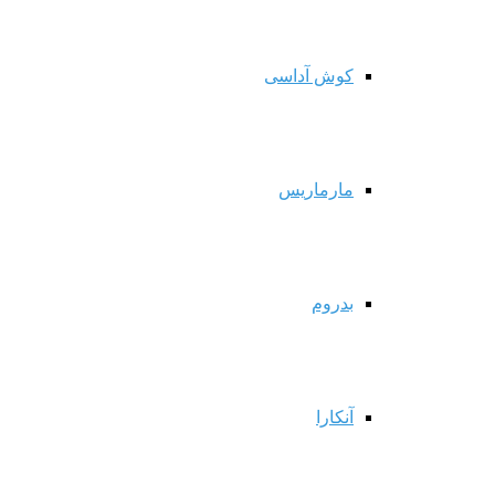
کوش آداسی
مارماریس
بدروم
آنکارا