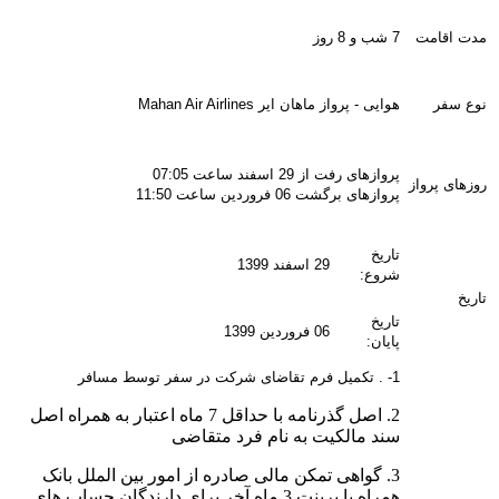
مدت اقامت
7 شب و 8 روز
نوع سفر
هوایی - پرواز ماهان ایر Mahan Air Airlines
پروازهای رفت از 29 اسفند ساعت 07:05
روزهای پرواز
پروازهای برگشت 06 فروردین ساعت 11:50
تاریخ
29 اسفند 1399
شروع:
تاریخ
تاریخ
06 فروردین 1399
پایان:
1- . تکمیل فرم تقاضای شرکت در سفر توسط مسافر
2. اصل گذرنامه با حداقل 7 ماه اعتبار به همراه اصل
سند مالکیت به نام فرد متقاضی
3. گواهی تمکن مالی صادره از امور بین الملل بانک
همراه با پرینت 3 ماه آخر برای دارندگان حساب های