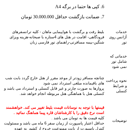
6. کپی ها حتما در برگه A4
7. ضمانت بازگشت حداقل 30.000.000 تومان
خدمات
بلیط رفت و برگشت با هواپیمایی ماهان - کلیه ترانسفرهای
آژانس روی
فرودگاهی- اقامت در هتل های 4ستاره با صبحانه-هزینه ویزای
تور
شنگین-بیمه مسافرتی-راهنمای تور فارسی زبان
خدماتی که
شامل تور
نمی شود
چنانچه مسافر زودتر از موعد مقرر از هتل خارج گردد بابت شب
نحوه پرداخت
های باقیمانده مبلغی استرداد نمی شود
و شرایط
پروازها به صورت چارتر و غیر قابل کنسلی و استرداد می باشد و
کنسلی
کنسلی هتل با هماهنگی هتل مربوطه انجام خواهد شد.
قیمتها با توجه به نوسانات قیمت بلیط تغییر می کند. خواهشمند
است نرخ دقیق را با کارشناشان قاره پیما هماهنگ نمائید .
کلیه قیمت ها به تومان می باشد .
توضیحات
حداقل اعتبار پاسپورت از زمان سفر 6 ماه می باشد و مسئولیت
کنترل پاسپورت از بابت ممنوعیت خروج از کشور به عهده