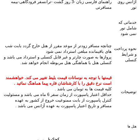
آژانس روی
راهنمای فارسی زبان -3 روز گشت -ترانسفر فرودگاهی-بیمه
تور
مسافرتی
خدماتی که
شامل تور
نمی شود
چنانچه مسافر زودتر از موعد مقرر از هتل خارج گردد بابت شب
نحوه پرداخت
های باقیمانده مبلغی استرداد نمی شود
و شرایط
پروازها به صورت چارتر و غیر قابل کنسلی و استرداد می باشد و
کنسلی
کنسلی هتل با هماهنگی هتل مربوطه انجام خواهد شد.
قیمتها با توجه به نوسانات قیمت بلیط تغییر می کند. خواهشمند
است نرخ دقیق را با کارشناشان قاره پیما هماهنگ نمائید .
کلیه قیمت ها به تومان می باشد .
توضیحات
حداقل اعتبار پاسپورت از زمان سفر 6 ماه می باشد و مسئولیت
کنترل پاسپورت از بابت ممنوعیت خروج از کشور به عهده
مسافر و تاریخ اعتبار پاسپورت به عهده آژانس می باشد .
هتل ها
کودک با