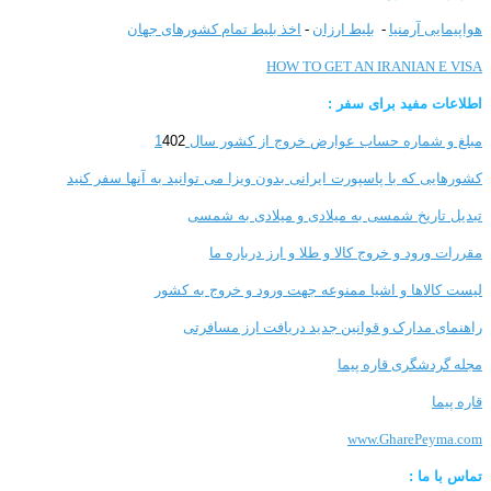
هواپیمایی آرمنیا
-
بلیط ارزان
-
اخذ بلیط تمام کشورهای جهان
HOW TO GET AN IRANIAN E VISA
اطلاعات مفید برای سفر :
مبلغ و شماره حساب عوارض خروج از کشور سال 1
402
کشورهایی که با پاسپورت ایرانی بدون ویزا می توانید به آنها سفر کنید
تبدیل تاریخ شمسی به میلادی و میلادی به شمسی
مقررات ورود و خروج کالا و طلا و ارز
درباره ما
لیست کالاها و اشیا ممنوعه جهت ورود و خروج به کشور
راهنمای مدارک و قوانین جدید دریافت ارز مسافرتی
مجله گردشگری قاره پیما
قاره پیما
www.GharePeyma.com
تماس با
ما :