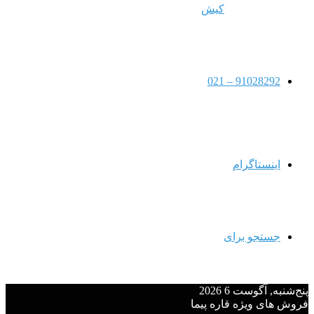
کیش
91028292 – 021
اینستاگرام
جستجو برای
پنج‌شنبه, آگوست 6 2026
فروش های ویژه قاره پیما