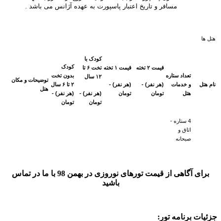
مسافر و تاریخ اعتبار پاسپورت به عهده آژانس می باشد .
هتل ها
کودک با
کودک
قیمت ۲ تخته
قیمت ۱ تخته
تخت ۶ تا
تعداد ستاره
بدون تخت
۱۲ سال
توضيحات و مکان
نام هتل
و خدمات
(هر نفر) -
(هر نفر) -
۲ تا ۶ سال
هتل
هتل
تومان
تومان
(هر نفر) -
(هر نفر) -
تومان
تومان
4 ستاره -
اتاق و
صبحانه
برای آگاهی از قیمت تورهای نوروزی در بهمن 98 با ما در تماس
باشید
جزئیات برنامه تور: