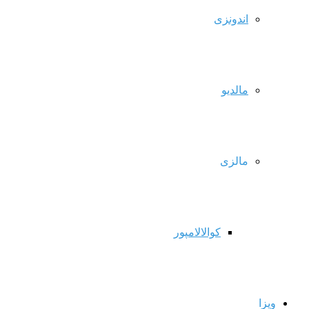
اندونزی
مالدیو
مالزی
کوالالامپور
ویزا