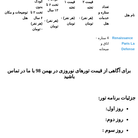
کودک
قیمت ۲
قیمت ۱
تخت ۶ تا
تعداد
بدون
تخته
تخته
۱۲ سال
ستاره و
تخت ۲ تا
توضيحات و مکان
نام هتل
خدمات
(هر نفر) -
(هر نفر) -
۶ سال
هتل
(هر نفر) -
هتل
تومان
تومان
(هر نفر)
تومان
- تومان
Renaissance
4 ستاره -
Paris La
اتاق و
Defense
صبحانه
برای آگاهی از قیمت تورهای نوروزی در بهمن 98 با ما در تماس
باشید
جزئیات برنامه تور:
روز اول:
روز دوم:
روز سوم :