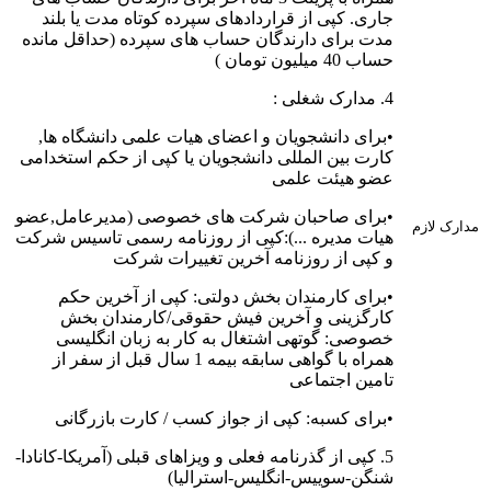
جاری. کپی از قراردادهای سپرده کوتاه مدت یا بلند
مدت برای دارندگان حساب های سپرده (حداقل مانده
حساب 40 میلیون تومان )
4. مدارک شغلی :
•برای دانشجویان و اعضای هیات علمی دانشگاه ها,
کارت بین المللی دانشجویان یا کپی از حکم استخدامی
عضو هیئت علمی
•برای صاحبان شرکت های خصوصی (مدیرعامل,عضو
مدارک لازم
هیات مدیره ...):کپی از روزنامه رسمی تاسیس شرکت
و کپی از روزنامه آخرین تغییرات شرکت
•برای کارمندان بخش دولتی: کپی از آخرین حکم
کارگزینی و آخرین فیش حقوقی/کارمندان بخش
خصوصی: گوتهی اشتغال به کار به زبان انگلیسی
همراه با گواهی سابقه بیمه 1 سال قبل از سفر از
تامین اجتماعی
•برای کسبه: کپی از جواز کسب / کارت بازرگانی
5. کپی از گذرنامه فعلی و ویزاهای قبلی (آمریکا-کانادا-
شنگن-سوییس-انگلیس-استرالیا)