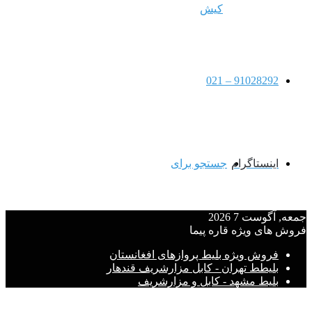
کیش
91028292 – 021
اینستاگرام
جستجو برای
جمعه, آگوست 7 2026
فروش های ویژه قاره پیما
فروش ویژه بلیط پروازهای افغانستان
بلیطط تهران - کابل مزارشریف قندهار
بلیط مشهد - کابل و مزارشریف