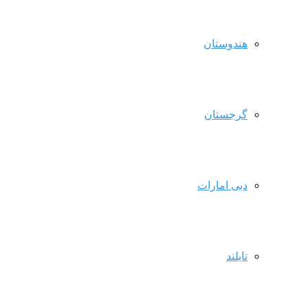
هندوستان
گرجستان
دبی امارات
تایلند