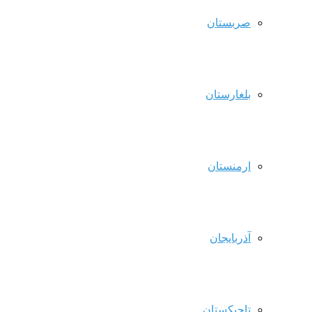
صربستان
بلغارستان
ارمنستان
آذربایجان
تاجیکستان