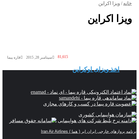
خانه
/
ویزا اکراین
ویزا اکراین
81,615
سپتامبر 28, 2015
قاره پیما
اخذ ویزای اوکراین
برنامه پروازهای خارجی ایران ایر ( هما ) Iran Air Airlines