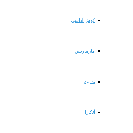
کوش آداسی
مارماریس
بدروم
آنکارا