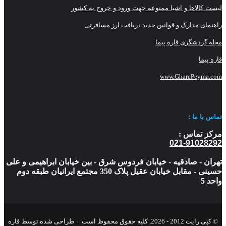
لیست کالاها و اشیا ممنوعه جهت ورود و خروج به کشور
راهنمای مدارک و قوانین جدید دریافت ارز مسافرتی
مجله گردشگری قاره پیما
قاره پیما
www.GharePeyma.com
تماس با
ما :
مرکز تماس :
021-91028292
.
تهران - صادقیه - خیابان فردوس شرق - بین خیابان ابراهیمی و علی
حسینی - مقابل خیابان عقیل پلاک 350 مجتمع ایرانیان طبقه دوم
واحد 5
© کپی رایت 2012 - 2026, کلیه حقوق محفوظ است |
طراحی شده توسط قاره