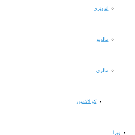
اندونزی
مالدیو
مالزی
کوالالامپور
ویزا