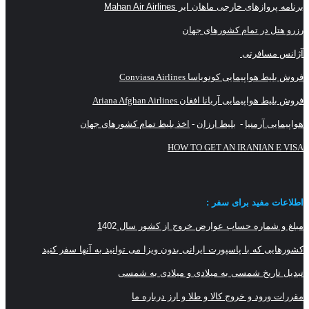
برنامه پروازهای خارجی ماهان ایر Mahan Air Airlines
رزرو هتل در تمام کشورهای جهان
آژانس مسافرتی
فروش بلیط هواپیمایی کونویاسا Conviasa Airlines
فروش بلیط هواپیمایی آریانا افغان Ariana Afghan Airlines
هواپیمایی آرمنیا
-
بلیط ارزان
-
اخذ بلیط تمام کشورهای جهان
HOW TO GET AN IRANIAN E VISA
اطلاعات مفید برای سفر :
مبلغ و شماره حساب عوارض خروج از کشور سال 1
402
کشورهایی که با پاسپورت ایرانی بدون ویزا می توانید به آنها سفر کنید
تبدیل تاریخ شمسی به میلادی و میلادی به شمسی
مقررات ورود و خروج کالا و طلا و ارز
درباره ما