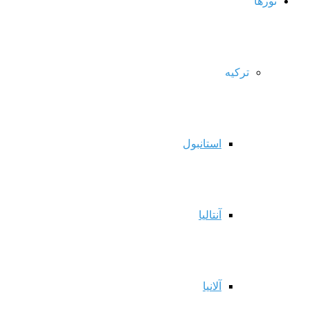
تورها
ترکیه
استانبول
آنتالیا
آلانیا